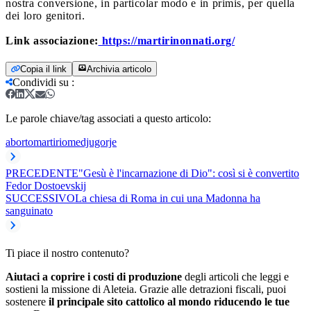
nostra conversione, in particolar modo e in primis, per quella
dei loro genitori.
Link associazione:
https://martirinonnati.org/
Copia il link
Archivia articolo
Condividi su
:
Le parole chiave/tag associati a questo articolo:
aborto
martirio
medjugorje
PRECEDENTE
"Gesù è l'incarnazione di Dio": così si è convertito
Fedor Dostoevskij
SUCCESSIVO
La chiesa di Roma in cui una Madonna ha
sanguinato
Ti piace il nostro contenuto?
Aiutaci a coprire i costi di produzione
degli articoli che leggi e
sostieni la missione di Aleteia. Grazie alle detrazioni fiscali, puoi
sostenere
il principale sito cattolico al mondo riducendo le tue