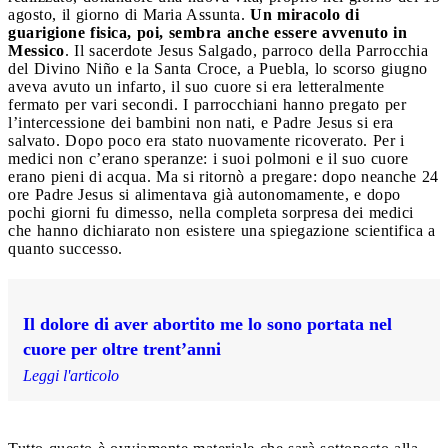
agosto, il giorno di Maria Assunta.
Un miracolo di
guarigione fisica, poi, sembra anche essere avvenuto in
Messico
. Il sacerdote Jesus Salgado, parroco della Parrocchia
del Divino Niño e la Santa Croce, a Puebla, lo scorso giugno
aveva avuto un infarto, il suo cuore si era letteralmente
fermato per vari secondi. I parrocchiani hanno pregato per
l’intercessione dei bambini non nati, e Padre Jesus si era
salvato. Dopo poco era stato nuovamente ricoverato. Per i
medici non c’erano speranze: i suoi polmoni e il suo cuore
erano pieni di acqua. Ma si ritornò a pregare: dopo neanche 24
ore Padre Jesus si alimentava già autonomamente, e dopo
pochi giorni fu dimesso, nella completa sorpresa dei medici
che hanno dichiarato non esistere una spiegazione scientifica a
quanto successo.
Il dolore di aver abortito me lo sono portata nel
cuore per oltre trent’anni
Leggi l'articolo