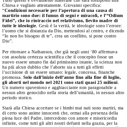
Tutto questo è ovviamente materiale che sarà sottoposto alla
Chiesa e vagliato attentamente. Giovanni specifica:
“
Condizioni necessarie per l’apertura di una causa di
martirio sono due: il fumus di segni e miracoli, e l’“Odium
Fidei”, che io rintraccio nel relativismo, lievito madre di
tutte le ideologie
. Gesù è la verità, le ideologie sono l’errore:
l’uomo che si distanzia da Dio, mettendosi al centro, e dicendo
“Io non ho bisogno di te”, crea un conflitto, si pone contro
Dio”.
Per ritornare a Nathanson, che già negli anni ‘80 affermava
con assoluta certezza scientifica che il concepito fosse un
nuovo essere umano fin dal primissimo istante, la scienza non
ha più alcun dubbio che l’aborto sia a tutti gli effetti
l’uccisione di un essere umano: legale, concessa, finanche
promossa.
Solo dall’inizio dell’anno fino alla fine di luglio,
gli aborti nel mondo nel 2021 sono stati quasi 25 milioni
.
Un numero spaventoso e agghiacciante non paragonabile a
nessun altro genocidio nella storia dell’umanità, in nessun altro
periodo storico.
Starà alla Chiesa accertare se i bimbi mai nati sono martiri, ma
di certo sono anime innocenti che, ormai alla presenza della
piena luce del Padre, intercedono con amore e misericordia
infinite, come tutti gli altri nostri defunti nella grazia, per la