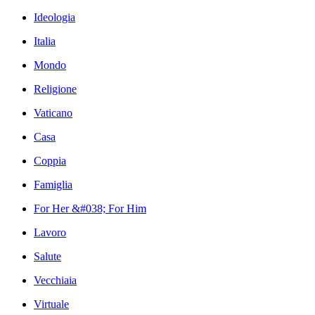
Ideologia
Italia
Mondo
Religione
Vaticano
Casa
Coppia
Famiglia
For Her &#038; For Him
Lavoro
Salute
Vecchiaia
Virtuale