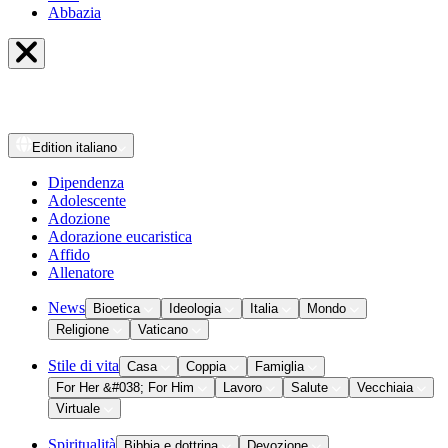
Abbazia
Edition
italiano
Dipendenza
Adolescente
Adozione
Adorazione eucaristica
Affido
Allenatore
News
Bioetica
Ideologia
Italia
Mondo
Religione
Vaticano
Stile di vita
Casa
Coppia
Famiglia
For Her &#038; For Him
Lavoro
Salute
Vecchiaia
Virtuale
Spiritualità
Bibbia e dottrina
Devozione