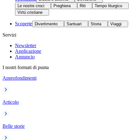
Le nostre croci
Preghiera
Riti
Tempo liturgico
Virtù cristiane
Scoperte
Divertimento
Santuari
Storia
Viaggi
Servizi
Newsletter
Applicazione
Annuncio
I nostri formati di punta
Approfondimenti
Articolo
Belle storie