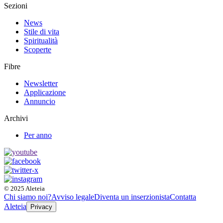
Sezioni
News
Stile di vita
Spiritualità
Scoperte
Fibre
Newsletter
Applicazione
Annuncio
Archivi
Per anno
© 2025 Aleteia
Chi siamo noi?
Avviso legale
Diventa un inserzionista
Contatta
Aleteia
Privacy