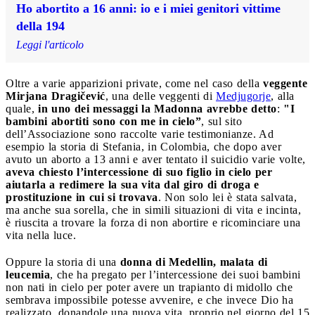
Ho abortito a 16 anni: io e i miei genitori vittime
della 194
Leggi l'articolo
Oltre a varie apparizioni private, come nel caso della
veggente
Mirjana Dragičević
, una delle veggenti di
Medjugorje
, alla
quale,
in uno dei messaggi la Madonna avrebbe detto
:
"I
bambini abortiti sono con me in cielo”
, sul sito
dell’Associazione sono raccolte varie testimonianze. Ad
esempio la storia di Stefania, in Colombia, che dopo aver
avuto un aborto a 13 anni e aver tentato il suicidio varie volte,
aveva chiesto l’intercessione di suo figlio in cielo per
aiutarla a redimere la sua vita dal giro di droga e
prostituzione in cui si trovava
. Non solo lei è stata salvata,
ma anche sua sorella, che in simili situazioni di vita e incinta,
è riuscita a trovare la forza di non abortire e ricominciare una
vita nella luce.
Oppure la storia di una
donna di Medellin, malata di
leucemia
, che ha pregato per l’intercessione dei suoi bambini
non nati in cielo per poter avere un trapianto di midollo che
sembrava impossibile potesse avvenire, e che invece Dio ha
realizzato, donandole una nuova vita, proprio nel giorno del 15