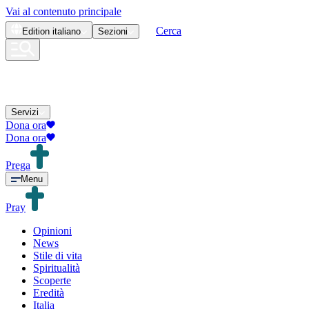
Vai al contenuto principale
Cerca
Edition
italiano
Sezioni
Servizi
Dona ora
Dona ora
Prega
Menu
Pray
Opinioni
News
Stile di vita
Spiritualità
Scoperte
Eredità
Italia