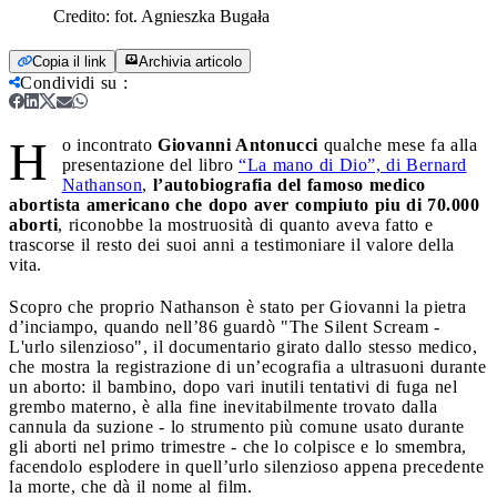
Credito:
fot. Agnieszka Bugała
Copia il link
Archivia articolo
Condividi su
:
H
o incontrato
Giovanni Antonucci
qualche mese fa alla
presentazione del libro
“La mano di Dio”, di Bernard
Nathanson
,
l’autobiografia del famoso medico
abortista americano che dopo aver compiuto piu di 70.000
aborti
, riconobbe la mostruosità di quanto aveva fatto e
trascorse il resto dei suoi anni a testimoniare il valore della
vita.
Scopro che proprio Nathanson è stato per Giovanni la pietra
d’inciampo, quando nell’86 guardò "The Silent Scream -
L'urlo silenzioso", il documentario girato dallo stesso medico,
che mostra la registrazione di un’ecografia a ultrasuoni durante
un aborto: il bambino, dopo vari inutili tentativi di fuga nel
grembo materno, è alla fine inevitabilmente trovato dalla
cannula da suzione - lo strumento più comune usato durante
gli aborti nel primo trimestre - che lo colpisce e lo smembra,
facendolo esplodere in quell’urlo silenzioso appena precedente
la morte, che dà il nome al film.