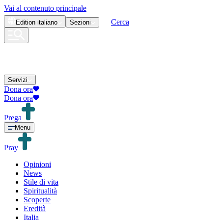
Vai al contenuto principale
Cerca
Edition
italiano
Sezioni
Servizi
Dona ora
Dona ora
Prega
Menu
Pray
Opinioni
News
Stile di vita
Spiritualità
Scoperte
Eredità
Italia