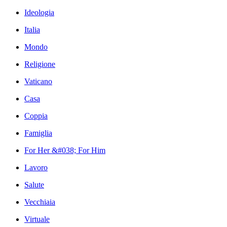
Ideologia
Italia
Mondo
Religione
Vaticano
Casa
Coppia
Famiglia
For Her &#038; For Him
Lavoro
Salute
Vecchiaia
Virtuale