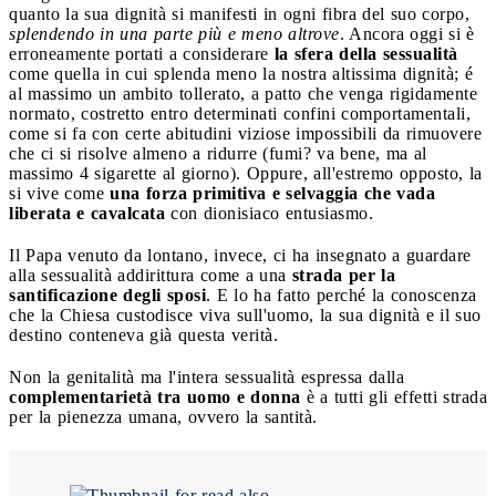
quanto la sua dignità si manifesti in ogni fibra del suo corpo,
splendendo in una parte più e meno altrove
. Ancora oggi si è
erroneamente portati a considerare
la sfera della sessualità
come quella in cui splenda meno la nostra altissima dignità; é
al massimo un ambito tollerato, a patto che venga rigidamente
normato, costretto entro determinati confini comportamentali,
come si fa con certe abitudini viziose impossibili da rimuovere
che ci si risolve almeno a ridurre (fumi? va bene, ma al
massimo 4 sigarette al giorno). Oppure, all'estremo opposto, la
si vive come
una forza primitiva e selvaggia che vada
liberata e cavalcata
con dionisiaco entusiasmo.
Il Papa venuto da lontano, invece, ci ha insegnato a guardare
alla sessualità addirittura come a una
strada per la
santificazione degli sposi
. E lo ha fatto perché la conoscenza
che la Chiesa custodisce viva sull'uomo, la sua dignità e il suo
destino conteneva già questa verità.
Non la genitalità ma l'intera sessualità espressa dalla
complementarietà tra uomo e donna
è a tutti gli effetti strada
per la pienezza umana, ovvero la santità.