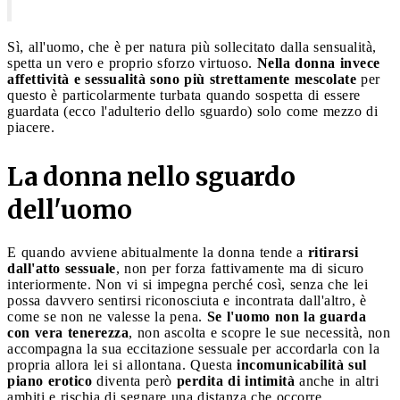
Sì, all'uomo, che è per natura più sollecitato dalla sensualità,
spetta un vero e proprio sforzo virtuoso.
Nella donna invece
affettività e sessualità sono più strettamente mescolate
per
questo è particolarmente turbata quando sospetta di essere
guardata (ecco l'adulterio dello sguardo) solo come mezzo di
piacere.
La donna nello sguardo
dell'uomo
E quando avviene abitualmente la donna tende a
ritirarsi
dall'atto sessuale
, non per forza fattivamente ma di sicuro
interiormente. Non vi si impegna perché così, senza che lei
possa davvero sentirsi riconosciuta e incontrata dall'altro, è
come se non ne valesse la pena.
Se l'uomo non la guarda
con vera tenerezza
, non ascolta e scopre le sue necessità, non
accompagna la sua eccitazione sessuale per accordarla con la
propria allora lei si allontana. Questa
incomunicabilità sul
piano erotico
diventa però
perdita di intimità
anche in altri
ambiti e rischia di segnare una distanza che occorre