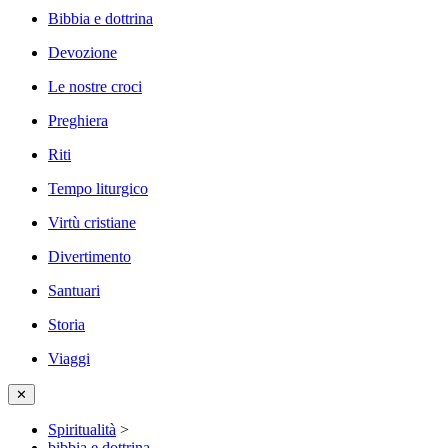
Bibbia e dottrina
Devozione
Le nostre croci
Preghiera
Riti
Tempo liturgico
Virtù cristiane
Divertimento
Santuari
Storia
Viaggi
✕
Spiritualità
>
bibbia e dottrina