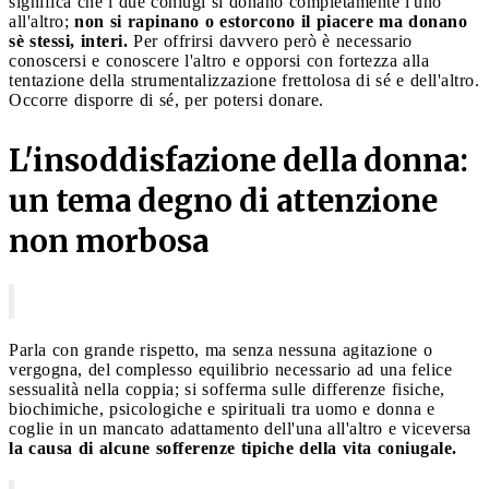
significa che i due coniugi si donano completamente l'uno
all'altro;
non si rapinano o estorcono il piacere ma donano
sè stessi, interi.
Per offrirsi davvero però è necessario
conoscersi e conoscere l'altro e opporsi con fortezza alla
tentazione della strumentalizzazione frettolosa di sé e dell'altro.
Occorre disporre di sé, per potersi donare.
L'insoddisfazione della donna:
un tema degno di attenzione
non morbosa
Parla con grande rispetto, ma senza nessuna agitazione o
vergogna, del complesso equilibrio necessario ad una felice
sessualità nella coppia; si sofferma sulle differenze fisiche,
biochimiche, psicologiche e spirituali tra uomo e donna e
coglie in un mancato adattamento dell'una all'altro e viceversa
la causa di alcune sofferenze tipiche della vita coniugale.