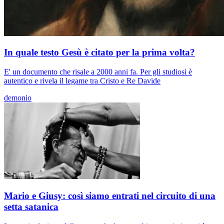
In quale testo Gesù è citato per la prima volta?
E' un documento che risale a 2000 anni fa. Per gli studiosi è
autentico e rivela il legame tra Cristo e Re Davide
demonio
Mario e Giusy: così siamo entrati nel circuito di una
setta satanica