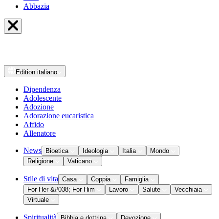
Abbazia
Edition
italiano
Dipendenza
Adolescente
Adozione
Adorazione eucaristica
Affido
Allenatore
News
Bioetica
Ideologia
Italia
Mondo
Religione
Vaticano
Stile di vita
Casa
Coppia
Famiglia
For Her &#038; For Him
Lavoro
Salute
Vecchiaia
Virtuale
Spiritualità
Bibbia e dottrina
Devozione