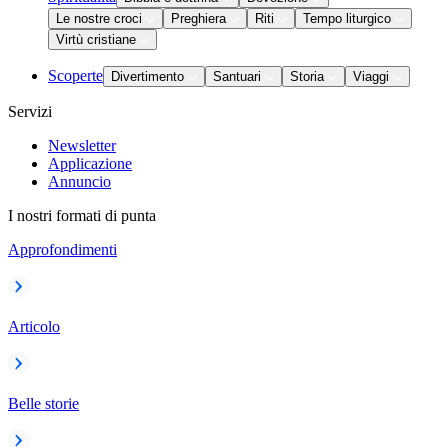
Le nostre croci
Preghiera
Riti
Tempo liturgico
Virtù cristiane
Scoperte
Divertimento
Santuari
Storia
Viaggi
Servizi
Newsletter
Applicazione
Annuncio
I nostri formati di punta
Approfondimenti
Articolo
Belle storie