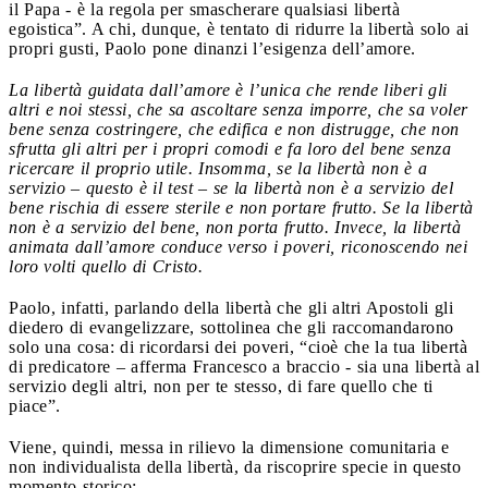
il Papa - è la regola per smascherare qualsiasi libertà
egoistica”. A chi, dunque, è tentato di ridurre la libertà solo ai
propri gusti, Paolo pone dinanzi l’esigenza dell’amore.
La libertà guidata dall’amore è l’unica che rende liberi gli
altri e noi stessi, che sa ascoltare senza imporre, che sa voler
bene senza costringere, che edifica e non distrugge, che non
sfrutta gli altri per i propri comodi e fa loro del bene senza
ricercare il proprio utile. Insomma, se la libertà non è a
servizio – questo è il test – se la libertà non è a servizio del
bene rischia di essere sterile e non portare frutto. Se la libertà
non è a servizio del bene, non porta frutto. Invece, la libertà
animata dall’amore conduce verso i poveri, riconoscendo nei
loro volti quello di Cristo.
Paolo, infatti, parlando della libertà che gli altri Apostoli gli
diedero di evangelizzare, sottolinea che gli raccomandarono
solo una cosa: di ricordarsi dei poveri, “cioè che la tua libertà
di predicatore – afferma Francesco a braccio - sia una libertà al
servizio degli altri, non per te stesso, di fare quello che ti
piace”.
Viene, quindi, messa in rilievo la dimensione comunitaria e
non individualista della libertà, da riscoprire specie in questo
momento storico: