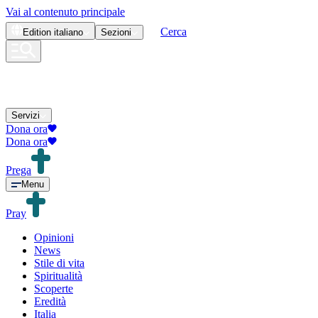
Vai al contenuto principale
Cerca
Edition
italiano
Sezioni
Servizi
Dona ora
Dona ora
Prega
Menu
Pray
Opinioni
News
Stile di vita
Spiritualità
Scoperte
Eredità
Italia