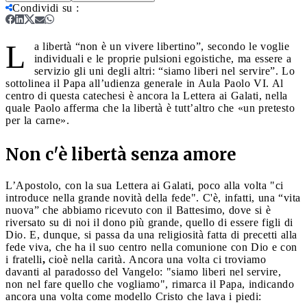
Condividi su
:
L
a libertà “non è un vivere libertino”, secondo le voglie
individuali e le proprie pulsioni egoistiche, ma essere a
servizio gli uni degli altri: “siamo liberi nel servire”. Lo
sottolinea il Papa all’udienza generale in Aula Paolo VI. Al
centro di questa catechesi è ancora la Lettera ai Galati, nella
quale Paolo afferma che la libertà è tutt’altro che «un pretesto
per la carne».
Non c'è libertà senza amore
L’Apostolo, con la sua Lettera ai Galati, poco alla volta "ci
introduce nella grande novità della fede". C'è, infatti, una “vita
nuova” che abbiamo ricevuto con il Battesimo, dove si è
riversato su di noi il dono più grande, quello di essere figli di
Dio. E, dunque, si passa da una religiosità fatta di precetti alla
fede viva, che ha il suo centro nella comunione con Dio e con
i fratelli
,
cioè nella carità. Ancora una volta ci troviamo
davanti al paradosso del Vangelo: "siamo liberi nel servire,
non nel fare quello che vogliamo", rimarca il Papa, indicando
ancora una volta come modello Cristo che lava i piedi: