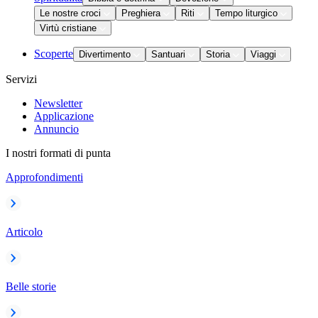
Le nostre croci
Preghiera
Riti
Tempo liturgico
Virtù cristiane
Scoperte
Divertimento
Santuari
Storia
Viaggi
Servizi
Newsletter
Applicazione
Annuncio
I nostri formati di punta
Approfondimenti
Articolo
Belle storie