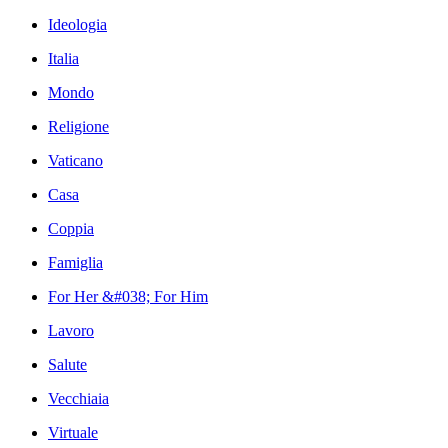
Ideologia
Italia
Mondo
Religione
Vaticano
Casa
Coppia
Famiglia
For Her &#038; For Him
Lavoro
Salute
Vecchiaia
Virtuale