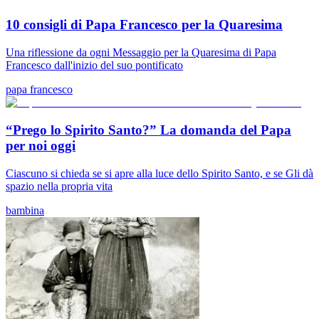
10 consigli di Papa Francesco per la Quaresima
Una riflessione da ogni Messaggio per la Quaresima di Papa
Francesco dall'inizio del suo pontificato
papa francesco
“Prego lo Spirito Santo?” La domanda del Papa
per noi oggi
Ciascuno si chieda se si apre alla luce dello Spirito Santo, e se Gli dà
spazio nella propria vita
bambina