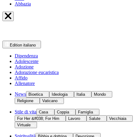
Abbazia
Edition
italiano
Dipendenza
Adolescente
Adozione
Adorazione eucaristica
Affido
Allenatore
News
Bioetica
Ideologia
Italia
Mondo
Religione
Vaticano
Stile di vita
Casa
Coppia
Famiglia
For Her &#038; For Him
Lavoro
Salute
Vecchiaia
Virtuale
Spiritualità
Bibbia e dottrina
Devozione