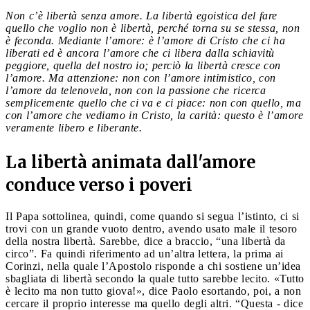
Non c’è libertà senza amore. La libertà egoistica del fare
quello che voglio non è libertà, perché torna su se stessa, non
è feconda. Mediante l’amore: è l’amore di Cristo che ci ha
liberati ed è ancora l’amore che ci libera dalla schiavitù
peggiore, quella del nostro io; perciò la libertà cresce con
l’amore. Ma attenzione: non con l’amore intimistico, con
l’amore da telenovela, non con la passione che ricerca
semplicemente quello che ci va e ci piace: non con quello, ma
con l’amore che vediamo in Cristo, la carità: questo è l’amore
veramente libero e liberante.
La libertà animata dall'amore
conduce verso i poveri
Il Papa sottolinea, quindi, come quando si segua l’istinto, ci si
trovi con un grande vuoto dentro, avendo usato male il tesoro
della nostra libertà. Sarebbe, dice a braccio, “una libertà da
circo”. Fa quindi riferimento ad un’altra lettera, la prima ai
Corinzi, nella quale l’Apostolo risponde a chi sostiene un’idea
sbagliata di libertà secondo la quale tutto sarebbe lecito. «Tutto
è lecito ma non tutto giova!», dice Paolo esortando, poi, a non
cercare il proprio interesse ma quello degli altri. “Questa - dice