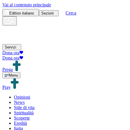
Vai al contenuto principale
Cerca
Edition
italiano
Sezioni
Servizi
Dona ora
Dona ora
Prega
Menu
Pray
Opinioni
News
Stile di vita
Spiritualità
Scoperte
Eredità
Italia