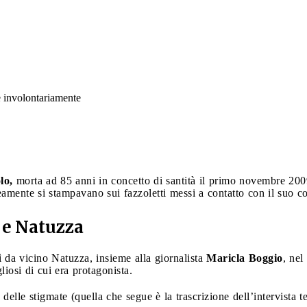
e involontariamente
lo,
morta ad 85 anni in concetto di santità il primo novembre 200
mente si stampavano sui fazzoletti messi a contatto con il suo c
i e Natuzza
ì da vicino Natuzza, insieme alla giornalista
Maricla Boggio
, nel
liosi di cui era protagonista.
elle stigmate (quella che segue è la trascrizione dell’intervista te