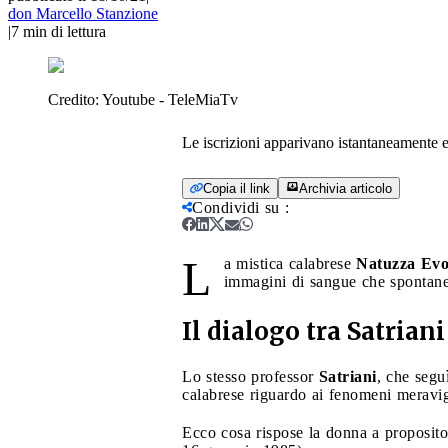
don Marcello Stanzione
|
7
min di lettura
Credito:
Youtube - TeleMiaTv
Le iscrizioni apparivano istantaneamente 
Copia il link
Archivia articolo
Condividi su
:
L
a mistica calabrese
Natuzza Evo
immagini di sangue che spontanea
Il dialogo tra Satrian
Lo stesso professor
Satriani
, che segu
calabrese riguardo ai fenomeni meravig
Ecco cosa rispose la donna a proposito d