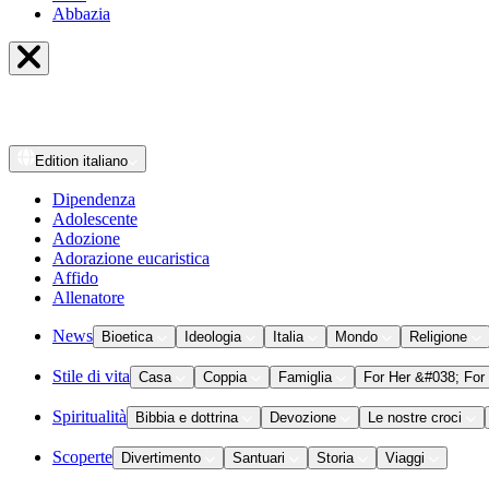
Abbazia
Edition
italiano
Dipendenza
Adolescente
Adozione
Adorazione eucaristica
Affido
Allenatore
News
Bioetica
Ideologia
Italia
Mondo
Religione
Stile di vita
Casa
Coppia
Famiglia
For Her &#038; For
Spiritualità
Bibbia e dottrina
Devozione
Le nostre croci
Scoperte
Divertimento
Santuari
Storia
Viaggi