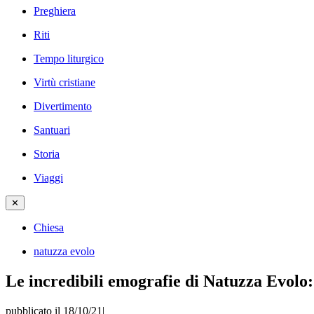
Preghiera
Riti
Tempo liturgico
Virtù cristiane
Divertimento
Santuari
Storia
Viaggi
✕
Chiesa
natuzza evolo
Le incredibili emografie di Natuzza Evolo: 
pubblicato il 18/10/21
|