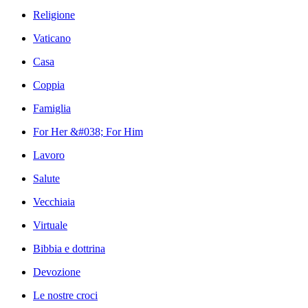
Religione
Vaticano
Casa
Coppia
Famiglia
For Her &#038; For Him
Lavoro
Salute
Vecchiaia
Virtuale
Bibbia e dottrina
Devozione
Le nostre croci