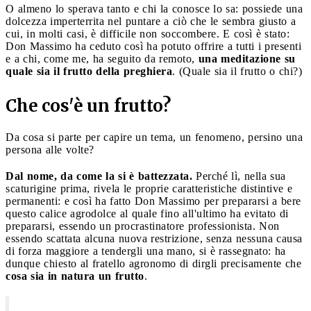
O almeno lo sperava tanto e chi la conosce lo sa: possiede una
dolcezza imperterrita nel puntare a ciò che le sembra giusto a
cui, in molti casi, è difficile non soccombere. E così è stato:
Don Massimo ha ceduto così ha potuto offrire a tutti i presenti
e a chi, come me, ha seguito da remoto,
una meditazione su
quale sia il frutto della preghiera
. (Quale sia il frutto o chi?)
Che cos'è un frutto?
Da cosa si parte per capire un tema, un fenomeno, persino una
persona alle volte?
Dal nome, da come la si è battezzata.
Perché lì, nella sua
scaturigine prima, rivela le proprie caratteristiche distintive e
permanenti: e così ha fatto Don Massimo per prepararsi a bere
questo calice agrodolce al quale fino all'ultimo ha evitato di
prepararsi, essendo un procrastinatore professionista. Non
essendo scattata alcuna nuova restrizione, senza nessuna causa
di forza maggiore a tendergli una mano, si è rassegnato: ha
dunque chiesto al fratello agronomo di dirgli precisamente che
cosa sia in natura un frutto
.