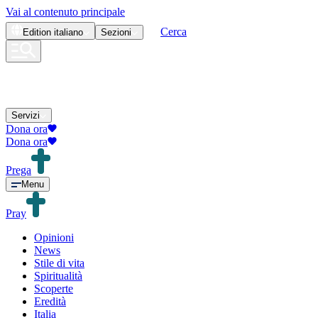
Vai al contenuto principale
Cerca
Edition
italiano
Sezioni
Servizi
Dona ora
Dona ora
Prega
Menu
Pray
Opinioni
News
Stile di vita
Spiritualità
Scoperte
Eredità
Italia