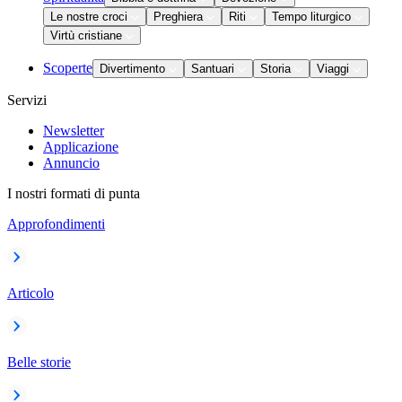
Le nostre croci
Preghiera
Riti
Tempo liturgico
Virtù cristiane
Scoperte
Divertimento
Santuari
Storia
Viaggi
Servizi
Newsletter
Applicazione
Annuncio
I nostri formati di punta
Approfondimenti
Articolo
Belle storie