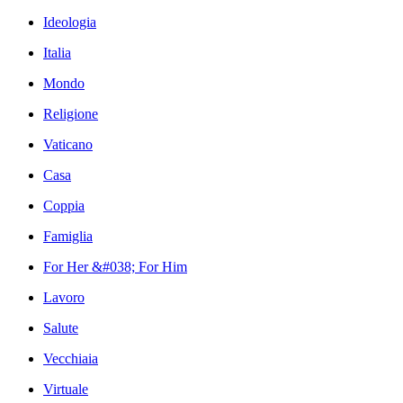
Ideologia
Italia
Mondo
Religione
Vaticano
Casa
Coppia
Famiglia
For Her &#038; For Him
Lavoro
Salute
Vecchiaia
Virtuale