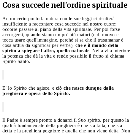
Cosa succede nell'ordine spirituale
Ad un certo punto la natura con le sue leggi ci risulterà
insufficiente a raccontare cosa succede nel nostro cuore;
occorre passare al piano della vita spirituale. Per poi forse
accorgersi, quando siamo un po' più maturi (e di nuovo ci
tocca usare quell'immagine, perché si sa che il trasumanar è
cosa ardua da significar per verba),
che è il mondo dello
spirito a spiegare l'altro, quello naturale
. Nella vita interiore
la potenza che dà la vita e rende possibile il frutto si chiama
Spirito Santo.
E' lo Spirito che agisce, e
ciò che nasce dunque dalla
preghiera è opera dello Spirito.
Il Padre è sempre pronto a donarci il Suo spirito, per questo la
qualità fondamentale della preghiera è che sia fatta, che sia
detta e la preghiera peggiore è quella che non viene detta. Non