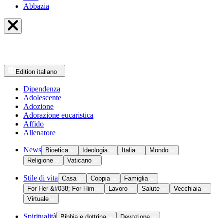
Abbazia
Edition
italiano
Dipendenza
Adolescente
Adozione
Adorazione eucaristica
Affido
Allenatore
News
Bioetica
Ideologia
Italia
Mondo
Religione
Vaticano
Stile di vita
Casa
Coppia
Famiglia
For Her &#038; For Him
Lavoro
Salute
Vecchiaia
Virtuale
Spiritualità
Bibbia e dottrina
Devozione