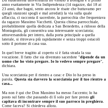
Da studentessa universitaria ho vissuto a Bologna e il primo
anno esattamente in Via Indipendenza (14 ragazze, dai 18 ai
23 anni, due bagni, sento ancora le risate che buttavamo per
quegli stanzoni spogli e mal arredati) la via sulla quale
affaccia, ci racconta il sacerdote, la parrocchia che frequentava
da ragazzo Massimo Vacchetti. Questa chiesa parrocchiale,
probabilmente quella dedicata a San Benedetto, a ridosso della
Montagnola, gli consentiva una interessante scorciatoia;
attraversandola per intero, dalla porta principale a quella
laterale, si ritrovava più rapidamente e senza troppi ostacoli
sotto il portone di casa sua.
In quel breve tragitto al coperto si è fatta strada la sua
vocazione. Il fatto che sia diventato sacerdote "
dipende da un
uomo che ho visto pregare. Io lo vedevo sempre pregare
",
dichiara.
Una scorciatoia per il rientro a casa: e Dio lo ha preso in
parola.
Questa sia davvero la scorciatoia per il tuo rientro a
casa...
Ma non è qui che Don Massimo ha messo l'accento; lo ha
posto sul fatto che passando di lì solo per fare presto
gli
capitava di incontrare sempre il suo parroco in preghiera
.
Come faceva? Si chiedeva allora.