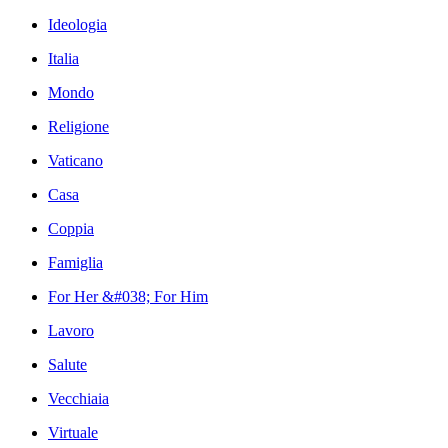
Ideologia
Italia
Mondo
Religione
Vaticano
Casa
Coppia
Famiglia
For Her &#038; For Him
Lavoro
Salute
Vecchiaia
Virtuale