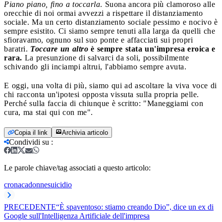
Piano piano, fino a toccarla
. Suona ancora più clamoroso alle
orecchie di noi ormai avvezzi a rispettare il distanziamento
sociale. Ma un certo distanziamento sociale pessimo e nocivo è
sempre esistito. Ci siamo sempre tenuti alla larga da quelli che
sfioravamo, ognuno sul suo ponte e affacciati sui propri
baratri.
Toccare
un altro
è sempre stata un'impresa eroica e
rara.
La presunzione di salvarci da soli, possibilmente
schivando gli inciampi altrui, l'abbiamo sempre avuta.
E oggi, una volta di più, siamo qui ad ascoltare la viva voce di
chi racconta un'ipotesi opposta vissuta sulla propria pelle.
Perché sulla faccia di chiunque è scritto: "Maneggiami con
cura, ma stai qui con me".
Copia il link
Archivia articolo
Condividi su
:
Le parole chiave/tag associati a questo articolo:
cronaca
donne
suicidio
PRECEDENTE
“È spaventoso: stiamo creando Dio”, dice un ex di
Google sull'Intelligenza Artificiale dell'impresa