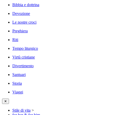
Bibbia e dottrina
Devozione
Le nostre croci
Preghiera
Riti
Tempo liturgico
Virtù cristiane
Divertimento
Santuari
Storia
Viaggi
✕
Stile di vita
>
for her & for him