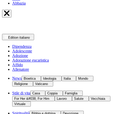
Abbazia
Edition
italiano
Dipendenza
Adolescente
Adozione
Adorazione eucaristica
Affido
Allenatore
News
Bioetica
Ideologia
Italia
Mondo
Religione
Vaticano
Stile di vita
Casa
Coppia
Famiglia
For Her &#038; For Him
Lavoro
Salute
Vecchiaia
Virtuale
Spiritualità
Bibbia e dottrina
Devozione