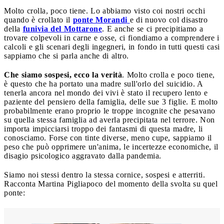
Molto crolla, poco tiene. Lo abbiamo visto coi nostri occhi
quando è crollato il
ponte Morandi
e di nuovo col disastro
della
funivia del Mottarone
. E anche se ci precipitiamo a
trovare colpevoli in carne e osse, ci fiondiamo a comprendere i
calcoli e gli scenari degli ingegneri, in fondo in tutti questi casi
sappiamo che si parla anche di altro.
Che siamo sospesi, ecco la verità
. Molto crolla e poco tiene,
è questo che ha portato una madre sull'orlo del suicidio. A
tenerla ancora nel mondo dei vivi è stato il recupero lento e
paziente del pensiero della famiglia, delle sue 3 figlie. E molto
probabilmente erano proprio le troppe incognite che pesavano
su quella stessa famiglia ad averla precipitata nel terrore. Non
importa impicciarsi troppo dei fantasmi di questa madre, li
conosciamo. Forse con tinte diverse, meno cupe, sappiamo il
peso che può opprimere un'anima, le incertezze economiche, il
disagio psicologico aggravato dalla pandemia.
Siamo noi stessi dentro la stessa cornice, sospesi e atterriti.
Racconta Martina Pigliapoco del momento della svolta su quel
ponte: