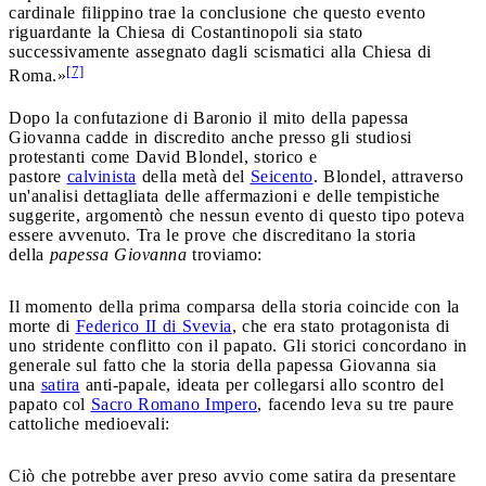
cardinale filippino trae la conclusione che questo evento
riguardante la Chiesa di Costantinopoli sia stato
successivamente assegnato dagli scismatici alla Chiesa di
[7]
Roma.»
Dopo la confutazione di Baronio il mito della papessa
Giovanna cadde in discredito anche presso gli studiosi
protestanti come David Blondel, storico e
pastore
calvinista
della metà del
Seicento
. Blondel, attraverso
un'analisi dettagliata delle affermazioni e delle tempistiche
suggerite, argomentò che nessun evento di questo tipo poteva
essere avvenuto. Tra le prove che discreditano la storia
della
papessa Giovanna
troviamo:
Il momento della prima comparsa della storia coincide con la
morte di
Federico II di Svevia
, che era stato protagonista di
uno stridente conflitto con il papato. Gli storici concordano in
generale sul fatto che la storia della papessa Giovanna sia
una
satira
anti-papale, ideata per collegarsi allo scontro del
papato col
Sacro Romano Impero
, facendo leva su tre paure
cattoliche medioevali:
Ciò che potrebbe aver preso avvio come satira da presentare