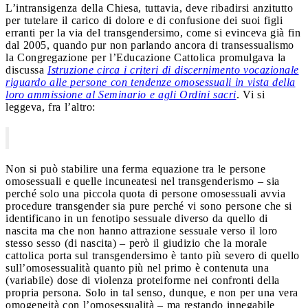
L’intransigenza della Chiesa, tuttavia, deve ribadirsi anzitutto
per tutelare il carico di dolore e di confusione dei suoi figli
erranti per la via del transgendersimo, come si evinceva già fin
dal 2005, quando pur non parlando ancora di transessualismo
la Congregazione per l’Educazione Cattolica promulgava la
discussa
Istruzione circa i criteri di discernimento vocazionale
riguardo alle persone con tendenze omosessuali in vista della
loro ammissione al Seminario e agli Ordini sacri
. Vi si
leggeva, fra l’altro:
Non si può stabilire una ferma equazione tra le persone
omosessuali e quelle incuneatesi nel transgenderismo – sia
perché solo una piccola quota di persone omosessuali avvia
procedure transgender sia pure perché vi sono persone che si
identificano in un fenotipo sessuale diverso da quello di
nascita ma che non hanno attrazione sessuale verso il loro
stesso sesso (di nascita) – però il giudizio che la morale
cattolica porta sul transgendersimo è tanto più severo di quello
sull’omosessualità quanto più nel primo è contenuta una
(variabile) dose di violenza proteiforme nei confronti della
propria persona. Solo in tal senso, dunque, e non per una vera
omogeneità con l’omosessualità – ma restando innegabile