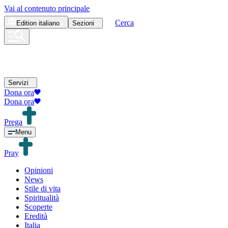
Vai al contenuto principale
Cerca
Edition
italiano
Sezioni
Servizi
Dona ora
Dona ora
Prega
Menu
Pray
Opinioni
News
Stile di vita
Spiritualità
Scoperte
Eredità
Italia