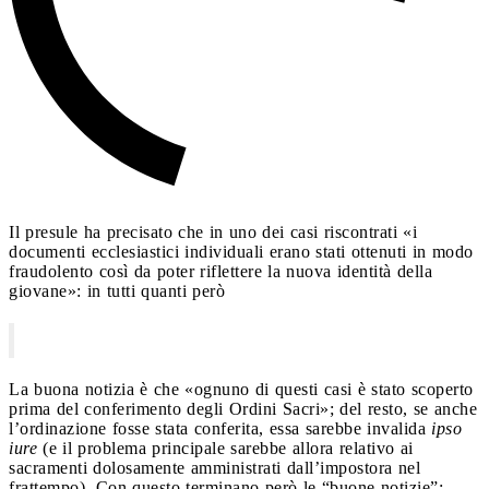
Il presule ha precisato che in uno dei casi riscontrati «i
documenti ecclesiastici individuali erano stati ottenuti in modo
fraudolento così da poter riflettere la nuova identità della
giovane»: in tutti quanti però
La buona notizia è che «ognuno di questi casi è stato scoperto
prima del conferimento degli Ordini Sacri»; del resto, se anche
l’ordinazione fosse stata conferita, essa sarebbe invalida
ipso
iure
(e il problema principale sarebbe allora relativo ai
sacramenti dolosamente amministrati dall’impostora nel
frattempo). Con questo terminano però le “buone notizie”: