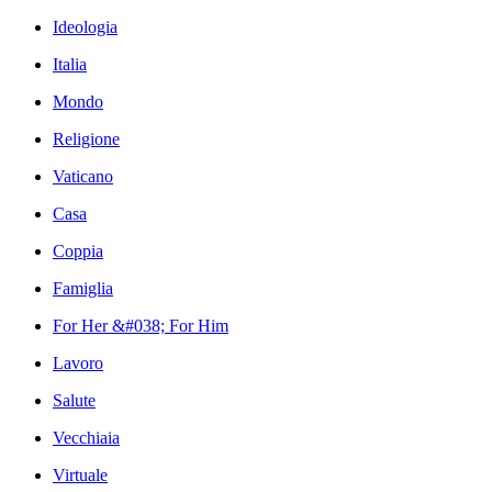
Ideologia
Italia
Mondo
Religione
Vaticano
Casa
Coppia
Famiglia
For Her &#038; For Him
Lavoro
Salute
Vecchiaia
Virtuale