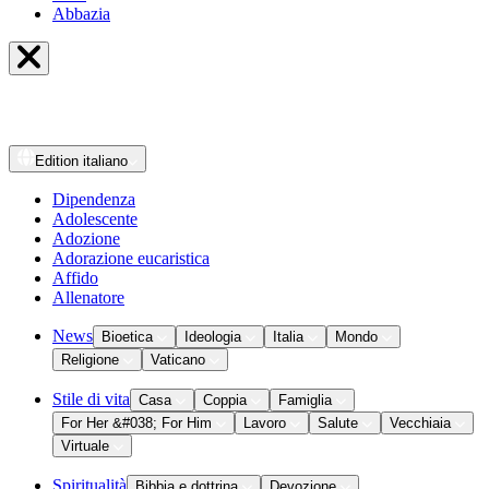
Abbazia
Edition
italiano
Dipendenza
Adolescente
Adozione
Adorazione eucaristica
Affido
Allenatore
News
Bioetica
Ideologia
Italia
Mondo
Religione
Vaticano
Stile di vita
Casa
Coppia
Famiglia
For Her &#038; For Him
Lavoro
Salute
Vecchiaia
Virtuale
Spiritualità
Bibbia e dottrina
Devozione