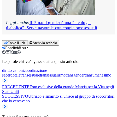
Leggi anche:
Il Papa: il gender è una “ideologia
diabolica”. Serve pastorale con coppie omosessuali
Copia il link
Archivia articolo
Condividi su
:
Le parole chiave/tag associati a questo articolo:
diritto canonico
ordinazione
sacerdotale
transessuale
transessualismo
transgender
transumanesimo
PRECEDENTE
Foto esclusive della grande Marcia per la Vita negli
Stati Uniti
SUCCESSIVO
Ubriaco e smarrito si unisce al gruppo di soccorritori
che lo cercavano
Ti piace il nostro contenuto?