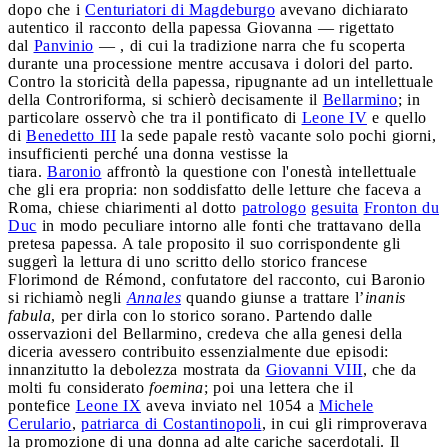
dopo che i
Centuriatori di Magdeburgo
avevano dichiarato
autentico il racconto della papessa Giovanna — rigettato
dal
Panvinio
— , di cui la tradizione narra che fu scoperta
durante una processione mentre accusava i dolori del parto.
Contro la storicità della papessa, ripugnante ad un intellettuale
della Controriforma, si schierò decisamente il
Bellarmino
; in
particolare osservò che tra il pontificato di
Leone IV
e quello
di
Benedetto III
la sede papale restò vacante solo pochi giorni,
insufficienti perché una donna vestisse la
tiara.
Baronio
affrontò la questione con l'onestà intellettuale
che gli era propria: non soddisfatto delle letture che faceva a
Roma, chiese chiarimenti al dotto
patrologo
gesuita
Fronton du
Duc
in modo peculiare intorno alle fonti che trattavano della
pretesa papessa. A tale proposito il suo corrispondente gli
suggerì la lettura di uno scritto dello storico francese
Florimond de Rémond, confutatore del racconto, cui Baronio
si richiamò negli
Annales
quando giunse a trattare l’
inanis
fabula
, per dirla con lo storico sorano. Partendo dalle
osservazioni del Bellarmino, credeva che alla genesi della
diceria avessero contribuito essenzialmente due episodi:
innanzitutto la debolezza mostrata da
Giovanni VIII
, che da
molti fu considerato
foemina
; poi una lettera che il
pontefice
Leone IX
aveva inviato nel 1054 a
Michele
Cerulario
,
patriarca di Costantinopoli
, in cui gli rimproverava
la promozione di una donna ad alte cariche sacerdotali. Il