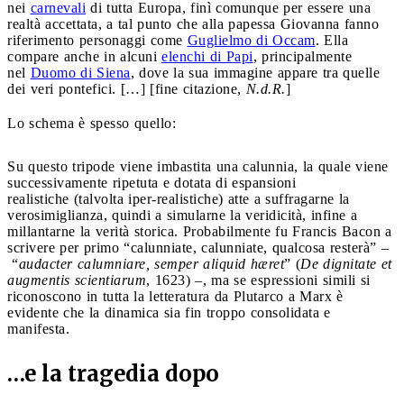
nei
carnevali
di tutta Europa, finì comunque per essere una
realtà accettata, a tal punto che alla papessa Giovanna fanno
riferimento personaggi come
Guglielmo di Occam
. Ella
compare anche in alcuni
elenchi di Papi
, principalmente
nel
Duomo di Siena
, dove la sua immagine appare tra quelle
dei veri pontefici. […] [fine citazione,
N.d.R.
]
Lo schema è spesso quello:
Su questo tripode viene imbastita una calunnia, la quale viene
successivamente ripetuta e dotata di espansioni
realistiche (talvolta iper-realistiche) atte a suffragarne la
verosimiglianza, quindi a simularne la veridicità, infine a
millantarne la verità storica. Probabilmente fu Francis Bacon a
scrivere per primo “calunniate, calunniate, qualcosa resterà” –
“
audacter calumniare, semper aliquid hæret
” (
De dignitate et
augmentis scientiarum
, 1623) –, ma se espressioni simili si
riconoscono in tutta la letteratura da Plutarco a Marx è
evidente che la dinamica sia fin troppo consolidata e
manifesta.
…e la tragedia dopo