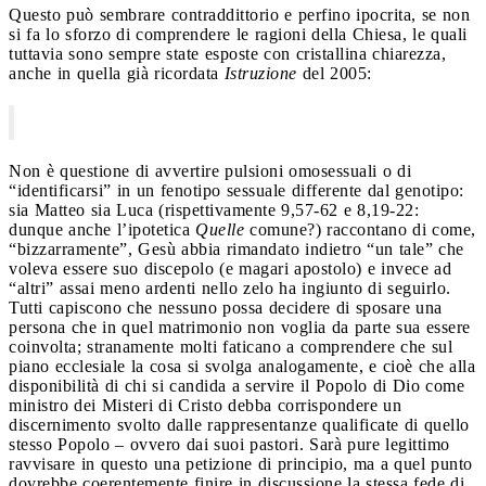
Questo può sembrare contraddittorio e perfino ipocrita, se non
si fa lo sforzo di comprendere le ragioni della Chiesa, le quali
tuttavia sono sempre state esposte con cristallina chiarezza,
anche in quella già ricordata
Istruzione
del 2005:
Non è questione di avvertire pulsioni omosessuali o di
“identificarsi” in un fenotipo sessuale differente dal genotipo:
sia Matteo sia Luca (rispettivamente 9,57-62 e 8,19-22:
dunque anche l’ipotetica
Quelle
comune?) raccontano di come,
“bizzarramente”, Gesù abbia rimandato indietro “un tale” che
voleva essere suo discepolo (e magari apostolo) e invece ad
“altri” assai meno ardenti nello zelo ha ingiunto di seguirlo.
Tutti capiscono che nessuno possa decidere di sposare una
persona che in quel matrimonio non voglia da parte sua essere
coinvolta; stranamente molti faticano a comprendere che sul
piano ecclesiale la cosa si svolga analogamente, e cioè che alla
disponibilità di chi si candida a servire il Popolo di Dio come
ministro dei Misteri di Cristo debba corrispondere un
discernimento svolto dalle rappresentanze qualificate di quello
stesso Popolo – ovvero dai suoi pastori. Sarà pure legittimo
ravvisare in questo una petizione di principio, ma a quel punto
dovrebbe coerentemente finire in discussione la stessa fede di