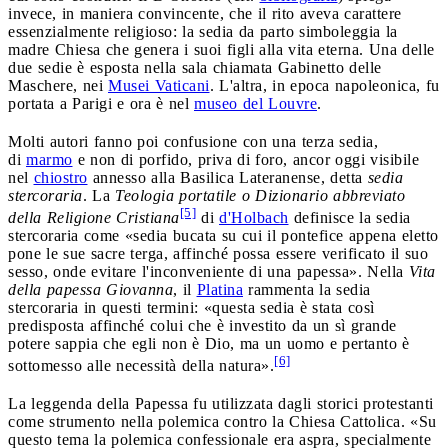
invece, in maniera convincente, che il rito aveva carattere
essenzialmente religioso: la sedia da parto simboleggia la
madre Chiesa che genera i suoi figli alla vita eterna. Una delle
due sedie è esposta nella sala chiamata Gabinetto delle
Maschere, nei
Musei Vaticani
. L'altra, in epoca napoleonica, fu
portata a Parigi e ora è nel
museo del Louvre
.
Molti autori fanno poi confusione con una terza sedia,
di
marmo
e non di porfido, priva di foro, ancor oggi visibile
nel
chiostro
annesso alla Basilica Lateranense, detta
sedia
stercoraria
. La
Teologia portatile o Dizionario abbreviato
[5]
della Religione Cristiana
di
d'Holbach
definisce la sedia
stercoraria come «sedia bucata su cui il pontefice appena eletto
pone le sue sacre terga, affinché possa essere verificato il suo
sesso, onde evitare l'inconveniente di una papessa». Nella
Vita
della papessa Giovanna
, il
Platina
rammenta la sedia
stercoraria in questi termini: «questa sedia è stata così
predisposta affinché colui che è investito da un sì grande
potere sappia che egli non è Dio, ma un uomo e pertanto è
[6]
sottomesso alle necessità della natura».
La leggenda della Papessa fu utilizzata dagli storici protestanti
come strumento nella polemica contro la Chiesa Cattolica. «Su
questo tema la polemica confessionale era aspra, specialmente