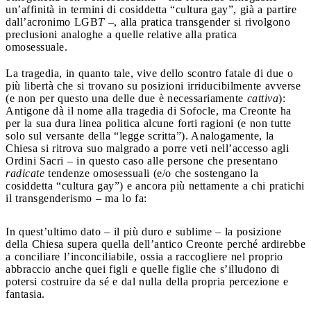
un’affinità in termini di cosiddetta “cultura gay”, già a partire
dall’acronimo LGB
T
–, alla pratica transgender si rivolgono
preclusioni analoghe a quelle relative alla pratica
omosessuale.
La tragedia, in quanto tale, vive dello scontro fatale di due o
più libertà che si trovano su posizioni irriducibilmente avverse
(e non per questo una delle due è necessariamente
cattiva
):
Antigone dà il nome alla tragedia di Sofocle, ma Creonte ha
per la sua dura linea politica alcune forti ragioni (e non tutte
solo sul versante della “legge scritta”). Analogamente, la
Chiesa si ritrova suo malgrado a porre veti nell’accesso agli
Ordini Sacri – in questo caso alle persone che presentano
radicate
tendenze omosessuali (e/o che sostengano la
cosiddetta “cultura gay”) e ancora più nettamente a chi pratichi
il transgenderismo – ma lo fa:
In quest’ultimo dato – il più duro e sublime – la posizione
della Chiesa supera quella dell’antico Creonte perché ardirebbe
a conciliare l’inconciliabile, ossia a raccogliere nel proprio
abbraccio anche quei figli e quelle figlie che s’illudono di
potersi costruire da sé e dal nulla della propria percezione e
fantasia.