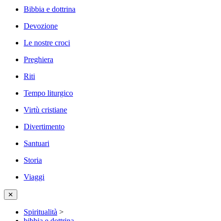
Bibbia e dottrina
Devozione
Le nostre croci
Preghiera
Riti
Tempo liturgico
Virtù cristiane
Divertimento
Santuari
Storia
Viaggi
✕
Spiritualità
>
bibbia e dottrina