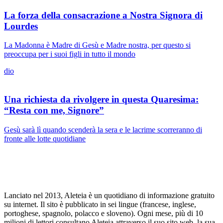
La forza della consacrazione a Nostra Signora di
Lourdes
La Madonna è Madre di Gesù e Madre nostra, per questo si
preoccupa per i suoi figli in tutto il mondo
dio
Una richiesta da rivolgere in questa Quaresima:
“Resta con me, Signore”
Gesù sarà lì quando scenderà la sera e le lacrime scorreranno di
fronte alle lotte quotidiane
Lanciato nel 2013, Aleteia è un quotidiano di informazione gratuito
su internet. Il sito è pubblicato in sei lingue (francese, inglese,
portoghese, spagnolo, polacco e sloveno). Ogni mese, più di 10
milioni di lettori consultano Aleteia attraverso il suo sito web, la sua