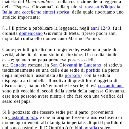
materia del
Memorandum
– nella costruzione della leggenda
della “Papessa Giovanna”, della quale
si trova su Wikipedia
Italia una
eccellente
sintesi storica
, della quale riportiamo uno
stralcio importante:
[…] Il primo a pubblicare la leggenda, negli
anni 1240
, fu il
cronista
domenicano
Giovanni di Metz, ripreso pochi anni
dopo dal confratello domenicano Martino Polono.
Come per tutti gli altri miti in generale, esiste una parte di
verità, abbellita da uno strato di finzione. Una sedia simile
esiste; quando un papa prendeva possesso della
sua
Cattedra
romana, in
San Giovanni in Laterano
, si sedeva
tradizionalmente su una delle due sedie di
porfido
(la pietra
degli imperatori, assimilata alla
porpora
), con la seduta
dispiegata a ciambella. Il motivo di questi fori è oggetto di
discussione, ma poiché entrambe le sedie, di età
costantiniana
,
sono più vecchie di secoli della storia della papessa Giovanna,
esse non possono avere niente a che fare con una verifica del
sesso del papa.
Si è ipotizzato che fossero sedie per il parto, provenienti
da
Costantinopoli
, e che in origine fossero a uso esclusivo di
donne appartenenti alla famiglia imperiale: di qui il porfido di
cui sono costruite. Il D'Onofrio (cfr.
bibliografia
) spiega