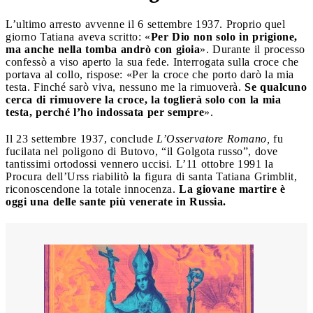
L’ultimo arresto avvenne il 6 settembre 1937. Proprio quel
giorno Tatiana aveva scritto: «
Per Dio non solo in prigione,
ma anche nella tomba andrò con gioia
». Durante il processo
confessò a viso aperto la sua fede. Interrogata sulla croce che
portava al collo, rispose: «Per la croce che porto darò la mia
testa. Finché sarò viva, nessuno me la rimuoverà.
Se qualcuno
cerca di rimuovere la croce, la toglierà solo con la mia
testa, perché l’ho indossata per sempre
».
Il 23 settembre 1937, conclude
L’Osservatore Romano,
fu
fucilata nel poligono di Butovo, “il Golgota russo”, dove
tantissimi ortodossi vennero uccisi. L’11 ottobre 1991 la
Procura dell’Urss riabilitò la figura di santa Tatiana Grimblit,
riconoscendone la totale innocenza.
La giovane martire è
oggi una delle sante più venerate in Russia.