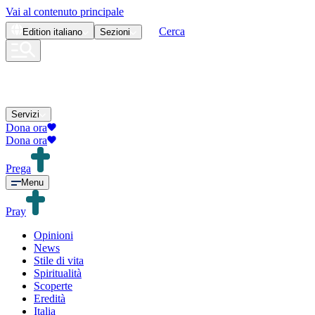
Vai al contenuto principale
Cerca
Edition
italiano
Sezioni
Servizi
Dona ora
Dona ora
Prega
Menu
Pray
Opinioni
News
Stile di vita
Spiritualità
Scoperte
Eredità
Italia