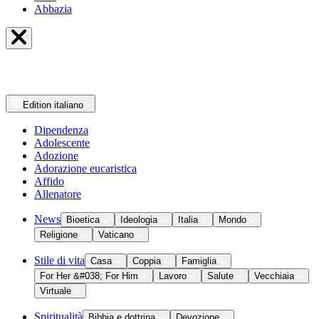
Abbazia
Edition
italiano
Dipendenza
Adolescente
Adozione
Adorazione eucaristica
Affido
Allenatore
News
Bioetica
Ideologia
Italia
Mondo
Religione
Vaticano
Stile di vita
Casa
Coppia
Famiglia
For Her &#038; For Him
Lavoro
Salute
Vecchiaia
Virtuale
Spiritualità
Bibbia e dottrina
Devozione