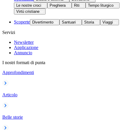
Le nostre croci
Preghiera
Riti
Tempo liturgico
Virtù cristiane
Scoperte
Divertimento
Santuari
Storia
Viaggi
Servizi
Newsletter
Applicazione
Annuncio
I nostri formati di punta
Approfondimenti
Articolo
Belle storie