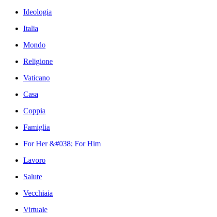
Ideologia
Italia
Mondo
Religione
Vaticano
Casa
Coppia
Famiglia
For Her &#038; For Him
Lavoro
Salute
Vecchiaia
Virtuale