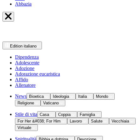
Abbazia
Edition
italiano
Dipendenza
Adolescente
Adozione
Adorazione eucaristica
Affido
Allenatore
News
Bioetica
Ideologia
Italia
Mondo
Religione
Vaticano
Stile di vita
Casa
Coppia
Famiglia
For Her &#038; For Him
Lavoro
Salute
Vecchiaia
Virtuale
Spiritualità
Bibbia e dottrina
Devozione