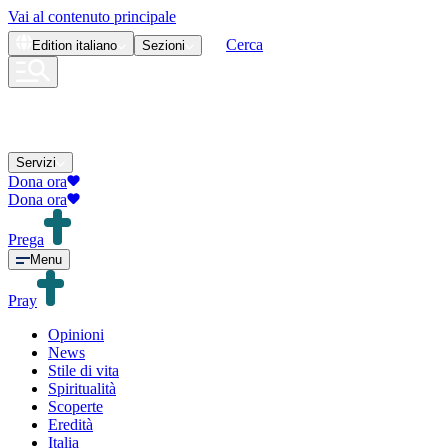
Vai al contenuto principale
Cerca
Edition
italiano
Sezioni
Servizi
Dona ora
Dona ora
Prega
Menu
Pray
Opinioni
News
Stile di vita
Spiritualità
Scoperte
Eredità
Italia