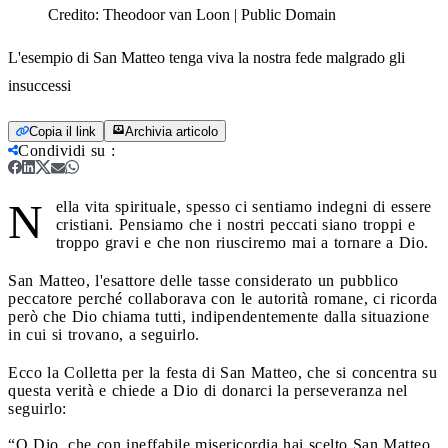
Credito:
Theodoor van Loon | Public Domain
L'esempio di San Matteo tenga viva la nostra fede malgrado gli
insuccessi
Copia il link
Archivia articolo
Condividi su
:
N
ella vita spirituale, spesso ci sentiamo indegni di essere
cristiani. Pensiamo che i nostri peccati siano troppi e
troppo gravi e che non riusciremo mai a tornare a Dio.
San Matteo, l'esattore delle tasse considerato un pubblico
peccatore perché collaborava con le autorità romane, ci ricorda
però che Dio chiama tutti, indipendentemente dalla situazione
in cui si trovano, a seguirlo.
Ecco la Colletta per la festa di San Matteo, che si concentra su
questa verità e chiede a Dio di donarci la perseveranza nel
seguirlo:
“O Dio, che con ineffabile misericordia hai scelto San Matteo