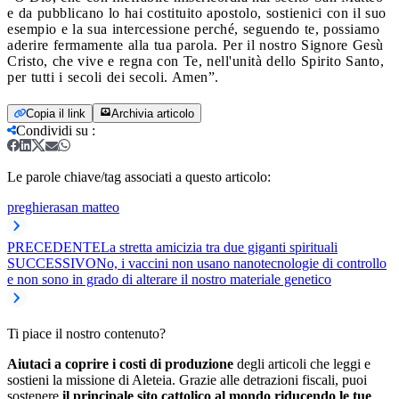
e da pubblicano lo hai costituito apostolo, sostienici con il suo
esempio e la sua intercessione perché, seguendo te, possiamo
aderire fermamente alla tua parola. Per il nostro Signore Gesù
Cristo, che vive e regna con Te, nell'unità dello Spirito Santo,
per tutti i secoli dei secoli. Amen”.
Copia il link
Archivia articolo
Condividi su
:
Le parole chiave/tag associati a questo articolo:
preghiera
san matteo
PRECEDENTE
La stretta amicizia tra due giganti spirituali
SUCCESSIVO
No, i vaccini non usano nanotecnologie di controllo
e non sono in grado di alterare il nostro materiale genetico
Ti piace il nostro contenuto?
Aiutaci a coprire i costi di produzione
degli articoli che leggi e
sostieni la missione di Aleteia. Grazie alle detrazioni fiscali, puoi
sostenere
il principale sito cattolico al mondo riducendo le tue