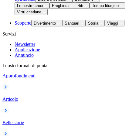
Le nostre croci
Preghiera
Riti
Tempo liturgico
Virtù cristiane
Scoperte
Divertimento
Santuari
Storia
Viaggi
Servizi
Newsletter
Applicazione
Annuncio
I nostri formati di punta
Approfondimenti
Articolo
Belle storie