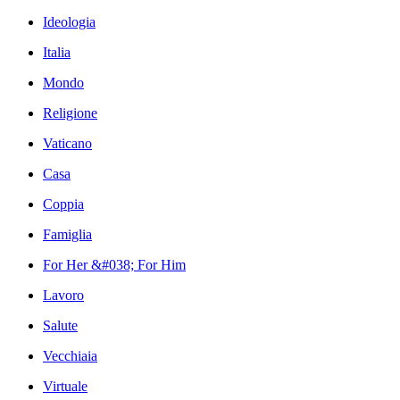
Ideologia
Italia
Mondo
Religione
Vaticano
Casa
Coppia
Famiglia
For Her &#038; For Him
Lavoro
Salute
Vecchiaia
Virtuale