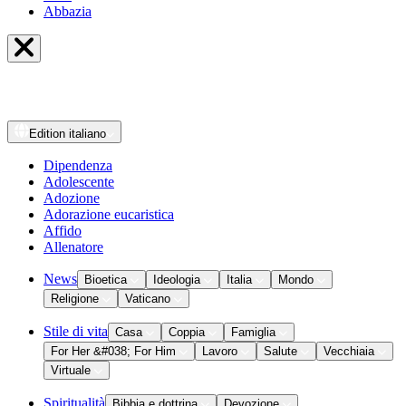
Abbazia
Edition
italiano
Dipendenza
Adolescente
Adozione
Adorazione eucaristica
Affido
Allenatore
News
Bioetica
Ideologia
Italia
Mondo
Religione
Vaticano
Stile di vita
Casa
Coppia
Famiglia
For Her &#038; For Him
Lavoro
Salute
Vecchiaia
Virtuale
Spiritualità
Bibbia e dottrina
Devozione