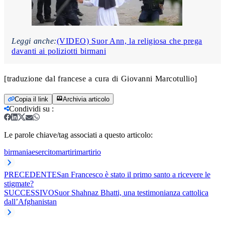
Leggi anche:
(VIDEO) Suor Ann, la religiosa che prega
davanti ai poliziotti birmani
[traduzione dal francese a cura di Giovanni Marcotullio]
Copia il link
Archivia articolo
Condividi su
:
Le parole chiave/tag associati a questo articolo:
birmania
esercito
martiri
martirio
PRECEDENTE
San Francesco è stato il primo santo a ricevere le
stigmate?
SUCCESSIVO
Suor Shahnaz Bhatti, una testimonianza cattolica
dall’Afghanistan