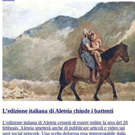
L’edizione italiana di Aleteia chiude i battenti
L'edizione italiana di Aleteia cesserà di essere online la sera del 28
febbraio. Aleteia smetterà anche di pubblicare articoli e video sui
suoi social network. Una scelta dolorosa resa improrogabile dalla