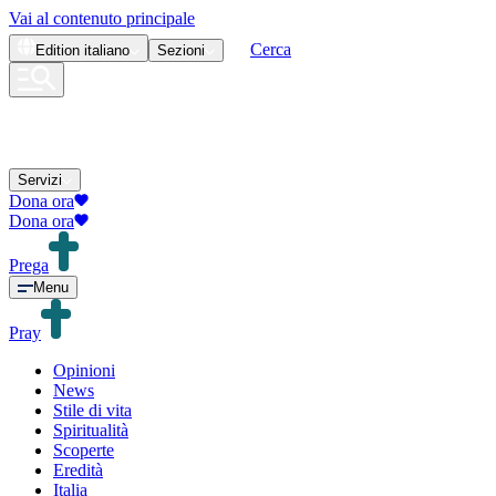
Vai al contenuto principale
Cerca
Edition
italiano
Sezioni
Servizi
Dona ora
Dona ora
Prega
Menu
Pray
Opinioni
News
Stile di vita
Spiritualità
Scoperte
Eredità
Italia