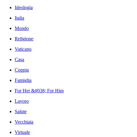
Ideologia
Italia
Mondo
Religione
Vaticano
Casa
Coppia
Famiglia
For Her &#038; For Him
Lavoro
Salute
Vecchiaia
Virtuale