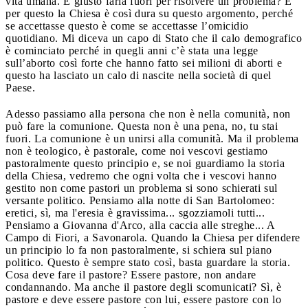
vita umana. È giusto farla fuori per risolvere un problema? È
per questo la Chiesa è così dura su questo argomento, perché
se accettasse questo è come se accettasse l’omicidio
quotidiano. Mi diceva un capo di Stato che il calo demografico
è cominciato perché in quegli anni c’è stata una legge
sull’aborto così forte che hanno fatto sei milioni di aborti e
questo ha lasciato un calo di nascite nella società di quel
Paese.
Adesso passiamo alla persona che non è nella comunità, non
può fare la comunione. Questa non è una pena, no, tu stai
fuori. La comunione è un unirsi alla comunità. Ma il problema
non è teologico, è pastorale, come noi vescovi gestiamo
pastoralmente questo principio e, se noi guardiamo la storia
della Chiesa, vedremo che ogni volta che i vescovi hanno
gestito non come pastori un problema si sono schierati sul
versante politico. Pensiamo alla notte di San Bartolomeo:
eretici, sì, ma l'eresia è gravissima... sgozziamoli tutti...
Pensiamo a Giovanna d'Arco, alla caccia alle streghe... A
Campo di Fiori, a Savonarola. Quando la Chiesa per difendere
un principio lo fa non pastoralmente, si schiera sul piano
politico. Questo è sempre stato così, basta guardare la storia.
Cosa deve fare il pastore? Essere pastore, non andare
condannando. Ma anche il pastore degli scomunicati? Sì, è
pastore e deve essere pastore con lui, essere pastore con lo