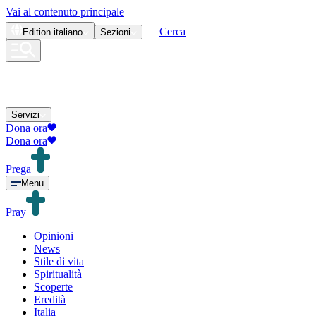
Vai al contenuto principale
Cerca
Edition
italiano
Sezioni
Servizi
Dona ora
Dona ora
Prega
Menu
Pray
Opinioni
News
Stile di vita
Spiritualità
Scoperte
Eredità
Italia