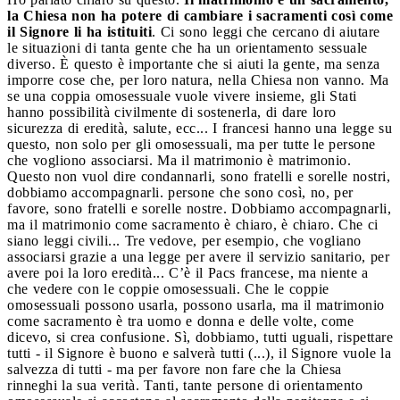
la Chiesa non ha potere di cambiare i sacramenti così come
il Signore li ha istituiti
. Ci sono leggi che cercano di aiutare
le situazioni di tanta gente che ha un orientamento sessuale
diverso. È questo è importante che si aiuti la gente, ma senza
imporre cose che, per loro natura, nella Chiesa non vanno. Ma
se una coppia omosessuale vuole vivere insieme, gli Stati
hanno possibilità civilmente di sostenerla, di dare loro
sicurezza di eredità, salute, ecc... I francesi hanno una legge su
questo, non solo per gli omosessuali, ma per tutte le persone
che vogliono associarsi. Ma il matrimonio è matrimonio.
Questo non vuol dire condannarli, sono fratelli e sorelle nostri,
dobbiamo accompagnarli. persone che sono così, no, per
favore, sono fratelli e sorelle nostre. Dobbiamo accompagnarli,
ma il matrimonio come sacramento è chiaro, è chiaro. Che ci
siano leggi civili... Tre vedove, per esempio, che vogliano
associarsi grazie a una legge per avere il servizio sanitario, per
avere poi la loro eredità... C’è il Pacs francese, ma niente a
che vedere con le coppie omosessuali. Che le coppie
omosessuali possono usarla, possono usarla, ma il matrimonio
come sacramento è tra uomo e donna e delle volte, come
dicevo, si crea confusione. Sì, dobbiamo, tutti uguali, rispettare
tutti - il Signore è buono e salverà tutti (...), il Signore vuole la
salvezza di tutti - ma per favore non fare che la Chiesa
rinneghi la sua verità. Tanti, tante persone di orientamento