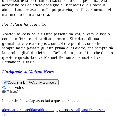
omosessuale si accostano al sacramento della penitenza e si
accostano per chiedere consiglio ai sacerdoti e la Chiesa li
aiuta ad andare avanti nella propria vita, ma il sacramento del
matrimonio è un’altra cosa.
Poi il Papa ha aggiunto:
Volete una cosa bella su una persona tra voi, questo lo lascio
come un fioretto prima di andarmene. Si è detto di una
giornalista che è a disposizione 24 ore per il lavoro, che
sempre lascia passare gli altri prima e lei dietro, che sempre dà
la parola agli altri e lei zitta. Bello di un giornalista che dicano
questo e questo lo dice Manuel Beltran sulla nostra Eva
Fernandez. Grazie!
L'originale su Vatican News
Copia il link
Archivia articolo
Condividi su
:
Le parole chiave/tag associati a questo articolo:
aborto
amoris laetitia
matrimonio gay
omosessuali
papa francesco