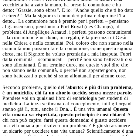
vecchietta ha alzato la mano, ha preso la comunione e ha
detto: “Grazie, sono ebrea”. E io: “Anche quello che ti ho dato
è ebreo!”. Ma la signora si comunicò prima e dopo me l’ha
detto... La comunione non è premio per i perfetti – pensiamo
al giansenismo, pensiamo a Port Royal (des Champs), al
problema di Angélique Arnaud, i perfetti possono comunicarsi
– la comunione è un dono, un regalo, è la presenza di Gesù
nella Chiesa e nella comunità. Poi, coloro che non stanno nella
comunità non possono fare la comunione, come questa signora
ebrea, ma il Signore ha voluto premiarla a mia insaputa. Fuori
dalla comunità – scomunicati – perché non sono battezzati o si
sono allontanati. È un termine duro, ma questo vuol dire che
non stanno nella comunità, o perché non appartengono, non
sono battezzati o perché si sono allontanati per alcune cose.
Secondo problema, quello dell’
aborto: è più di un problema,
è un omicidio, chi fa un aborto uccide, senza mezze parole.
Prendete voi un qualsiasi libro di embriologia per studenti di
medicina. La terza settimana dal concepimento, tutti gli organi
stanno già lì, tutti, anche il Dna... È una vita umana!
Questa
vita umana va rispettata, questo principio è così chiaro!
A
chi non può capire, farei questa domanda: è giusto uccidere
una vita umana per risolvere un problema? È giusto assumere
un sicario per uccidere una vita umana? Scientificamente è una