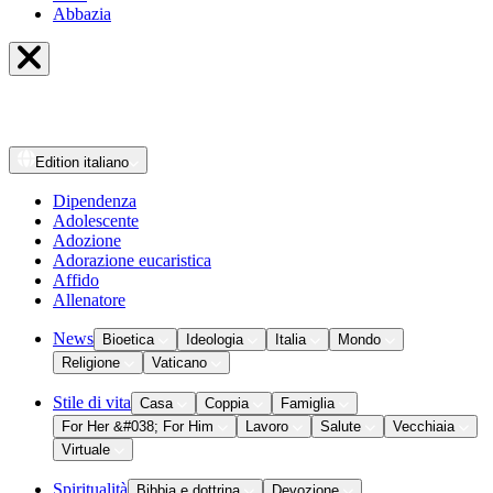
Abbazia
Edition
italiano
Dipendenza
Adolescente
Adozione
Adorazione eucaristica
Affido
Allenatore
News
Bioetica
Ideologia
Italia
Mondo
Religione
Vaticano
Stile di vita
Casa
Coppia
Famiglia
For Her &#038; For Him
Lavoro
Salute
Vecchiaia
Virtuale
Spiritualità
Bibbia e dottrina
Devozione