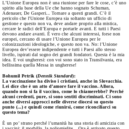
L’Unione Europea non è una riunione per fare le cose, c’è uno
spirito alla base della Ue che hanno sognato Schuman,
Adenauer, De Gasperi... Tornare a questi grandi. C’è il
pericolo che l'Unione Europea sia soltanto un ufficio di
gestione e questo non va, deve andare proprio alla mistica,
cercare le radici dell’Europa e portarle avanti. E tutti i Paesi
devono andare avanti. È vero che alcuni interessi, forse non
europei, cercano di usare l’Unione Europea per le
colonizzazioni ideologiche, e questo non va. No: l’Unione
Europea dev’essere indipendente e tutti i Paesi allo stesso
livello, ispirati dal sogno dei grandi fondatori. Questa è la mia
idea. E voi ungheresi: con voi sono stato in Transilvania, era
bellissima quella Messa in ungherese!
Bohumil Petrik (
Dennik Standard
):
La vaccinazione ha diviso i cristiani, anche in Slovacchia.
Lei dice che è un atto d’amore fare il vaccino. Allora,
quando non si fa il vaccino, come lo chiamerebbe? Perché
alcuni credenti, pure, si sono sentiti discriminati. Ci sono
anche diversi approcci nelle diverse diocesi su questo
punto (...) e quindi come riunirsi, come riconciliarci su
questo tema?
È un po’ strano perché l’umanità ha una storia di amicizia con
i vaccini: il morbillo, la poliomielite... Ora è arrivato questo.