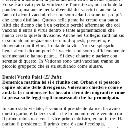
Forse è arrivato per la virulenza e l’incertezza, non solo della
pandemia, ma anche per la diversità dei vaccini e anche la
fama di alcuni vaccini, che non sono adatti o sono un po’ più
che acqua distillata. Questo nella gente ha creato una paura.
Altri che dicono che è un pericolo perché affermano che col
vaccino ti entra il virus dentro e tante argomentazioni che
hanno creato questa divisione. Anche nel Collegio cardinalizio
ci sono alcuni negazionisti e uno di questi, poveretto, è
ricoverato con il virus. Ironia della vita. Non so spiegarlo
bene, alcuni dicono perché i vaccini non sono sufficientemente
sperimentati e hanno paura... Si deve chiarire e parlare con
serenità di questo. In Vaticano sono tutti vaccinati tranne un
piccolo gruppetto che si sta studiando come aiutare.
Daniel Verdú Palai (
El Pais
):
Domenica mattina lei si è riunito con Orban e si possono
capire alcune delle divergenze. Volevamo chiedere come è
andata la riunione, se ha toccato i temi dei migranti e come
la pensa sulle leggi sugli omosessuali che ha promulgato.
Io sono stato visitato, è venuto il presidente da me, ha avuto
questo garbo, è la terza volta che lo incontro ed è venuto con
il primo ministro e con il vice primo ministro, erano in tre. Ha
parlato il presidente. Il primo tema è stata l’ecologia,