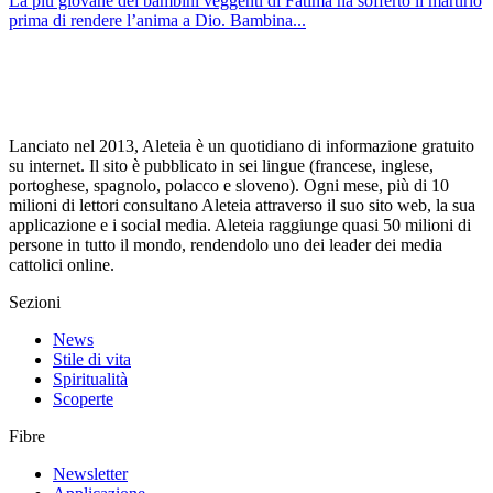
La più giovane dei bambini veggenti di Fatima ha sofferto il martirio
prima di rendere l’anima a Dio. Bambina...
Lanciato nel 2013, Aleteia è un quotidiano di informazione gratuito
su internet. Il sito è pubblicato in sei lingue (francese, inglese,
portoghese, spagnolo, polacco e sloveno). Ogni mese, più di 10
milioni di lettori consultano Aleteia attraverso il suo sito web, la sua
applicazione e i social media. Aleteia raggiunge quasi 50 milioni di
persone in tutto il mondo, rendendolo uno dei leader dei media
cattolici online.
Sezioni
News
Stile di vita
Spiritualità
Scoperte
Fibre
Newsletter