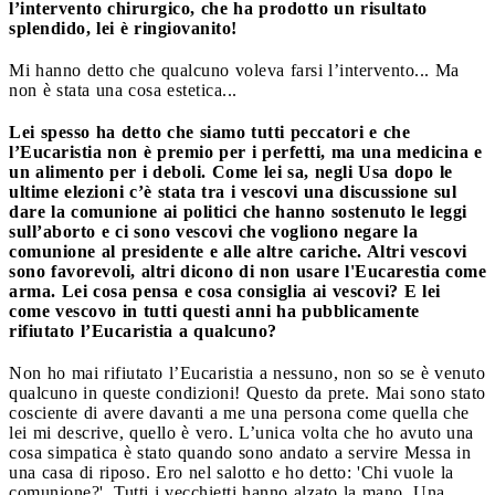
l’intervento chirurgico, che ha prodotto un risultato
splendido, lei è ringiovanito!
Mi hanno detto che qualcuno voleva farsi l’intervento... Ma
non è stata una cosa estetica...
Lei spesso ha detto che siamo tutti peccatori e che
l’Eucaristia non è premio per i perfetti, ma una medicina e
un alimento per i deboli. Come lei sa, negli Usa dopo le
ultime elezioni c’è stata tra i vescovi una discussione sul
dare la comunione ai politici che hanno sostenuto le leggi
sull’aborto e ci sono vescovi che vogliono negare la
comunione al presidente e alle altre cariche. Altri vescovi
sono favorevoli, altri dicono di non usare l'Eucarestia come
arma. Lei cosa pensa e cosa consiglia ai vescovi? E lei
come vescovo in tutti questi anni ha pubblicamente
rifiutato l’Eucaristia a qualcuno?
Non ho mai rifiutato l’Eucaristia a nessuno, non so se è venuto
qualcuno in queste condizioni! Questo da prete. Mai sono stato
cosciente di avere davanti a me una persona come quella che
lei mi descrive, quello è vero. L’unica volta che ho avuto una
cosa simpatica è stato quando sono andato a servire Messa in
una casa di riposo. Ero nel salotto e ho detto: 'Chi vuole la
comunione?'. Tutti i vecchietti hanno alzato la mano. Una