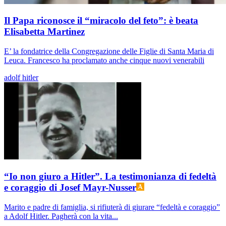
Il Papa riconosce il “miracolo del feto”: è beata
Elisabetta Martinez
E’ la fondatrice della Congregazione delle Figlie di Santa Maria di
Leuca. Francesco ha proclamato anche cinque nuovi venerabili
adolf hitler
“Io non giuro a Hitler”. La testimonianza di fedeltà
e coraggio di Josef Mayr-Nusser
Marito e padre di famiglia, si rifiuterà di giurare “fedeltà e coraggio”
a Adolf Hitler. Pagherà con la vita...