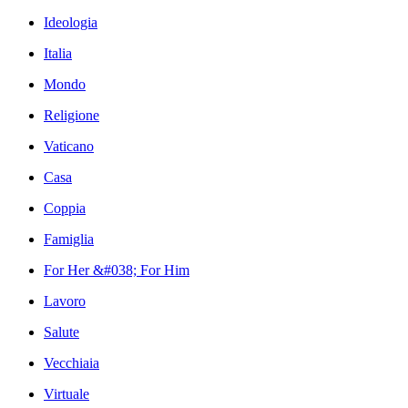
Ideologia
Italia
Mondo
Religione
Vaticano
Casa
Coppia
Famiglia
For Her &#038; For Him
Lavoro
Salute
Vecchiaia
Virtuale