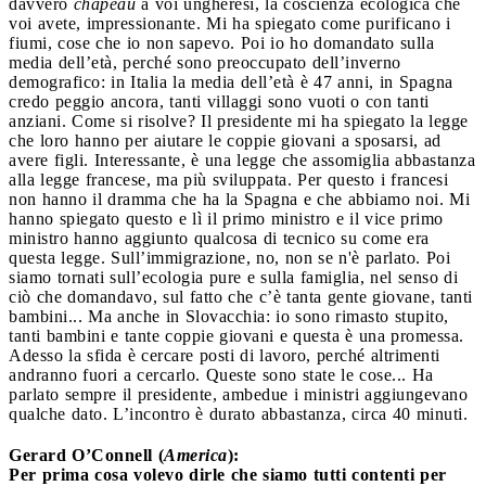
davvero
chapeau
a voi ungheresi, la coscienza ecologica che
voi avete, impressionante. Mi ha spiegato come purificano i
fiumi, cose che io non sapevo. Poi io ho domandato sulla
media dell’età, perché sono preoccupato dell’inverno
demografico: in Italia la media dell’età è 47 anni, in Spagna
credo peggio ancora, tanti villaggi sono vuoti o con tanti
anziani. Come si risolve? Il presidente mi ha spiegato la legge
che loro hanno per aiutare le coppie giovani a sposarsi, ad
avere figli. Interessante, è una legge che assomiglia abbastanza
alla legge francese, ma più sviluppata. Per questo i francesi
non hanno il dramma che ha la Spagna e che abbiamo noi. Mi
hanno spiegato questo e lì il primo ministro e il vice primo
ministro hanno aggiunto qualcosa di tecnico su come era
questa legge. Sull’immigrazione, no, non se n'è parlato. Poi
siamo tornati sull’ecologia pure e sulla famiglia, nel senso di
ciò che domandavo, sul fatto che c’è tanta gente giovane, tanti
bambini... Ma anche in Slovacchia: io sono rimasto stupito,
tanti bambini e tante coppie giovani e questa è una promessa.
Adesso la sfida è cercare posti di lavoro, perché altrimenti
andranno fuori a cercarlo. Queste sono state le cose... Ha
parlato sempre il presidente, ambedue i ministri aggiungevano
qualche dato. L’incontro è durato abbastanza, circa 40 minuti.
Gerard O’Connell (
America
):
Per prima cosa volevo dirle che siamo tutti contenti per