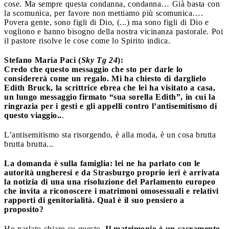
cose. Ma sempre questa condanna, condanna… Già basta con
la scomunica, per favore non mettiamo più scomunica….
Povera gente, sono figli di Dio, (...) ma sono figli di Dio e
vogliono e hanno bisogno della nostra vicinanza pastorale. Poi
il pastore risolve le cose come lo Spirito indica.
Stefano Maria Paci (
Sky Tg 24
):
Credo che questo messaggio che sto per darle lo
considererà come un regalo. Mi ha chiesto di darglielo
Edith Bruck, la scrittrice ebrea che lei ha visitato a casa,
un lungo messaggio firmato “sua sorella Edith”, in cui la
ringrazia per i gesti e gli appelli contro l’antisemitismo di
questo viaggio..
.
L’antisemitismo sta risorgendo, è alla moda, è un cosa brutta
brutta brutta...
La domanda è sulla famiglia: lei ne ha parlato con le
autorità ungheresi e da Strasburgo proprio ieri è arrivata
la notizia di una una risoluzione del Parlamento europeo
che invita a riconoscere i matrimoni omosessuali e relativi
rapporti di genitorialità. Qual è il suo pensiero a
proposito?
Ho parlato chiaro su questo.
Il matrimonio è un sacramento,