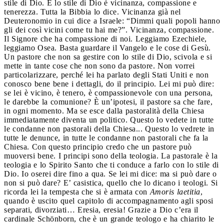
stile di Dio. E lo stile di Dio è vicinanza, compassione e
tenerezza. Tutta la Bibbia lo dice. Vicinanza già nel
Deuteronomio in cui dice a Israele: “Dimmi quali popoli hanno
gli dei così vicini come tu hai me?”. Vicinanza, compassione.
Il Signore che ha compassione di noi. Leggiamo Ezechiele,
leggiamo Osea. Basta guardare il Vangelo e le cose di Gesù.
Un pastore che non sa gestire con lo stile di Dio, scivola e si
mette in tante cose che non sono da pastore. Non vorrei
particolarizzare, perché lei ha parlato degli Stati Uniti e non
conosco bene bene i dettagli, do il principio. Lei mi può dire:
se lei è vicino, è tenero, è compassionevole con una persona,
le darebbe la comunione? È un’ipotesi, il pastore sa che fare,
in ogni momento. Ma se esce dalla pastoralità della Chiesa
immediatamente diventa un politico. Questo lo vedete in tutte
le condanne non pastorali della Chiesa... Questo lo vedrete in
tutte le denunce, in tutte le condanne non pastorali che fa la
Chiesa. Con questo principio credo che un pastore può
muoversi bene. I principi sono della teologia. La pastorale è la
teologia e lo Spirito Santo che ti conduce a farlo con lo stile di
Dio. Io oserei dire fino a qua. Se lei mi dice: ma si può dare o
non si può dare? E’ casistica, quello che lo dicano i teologi. Si
ricorda lei la tempesta che si è armata con
Amoris laetitia
,
quando è uscito quel capitolo di accompagnamento agli sposi
separati, divorziati… Eresia, eresia! Grazie a Dio c’era il
cardinale Schönborn, che è un grande teologo e ha chiarito le