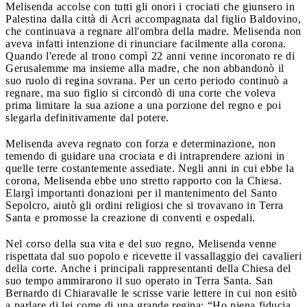
Melisenda accolse con tutti gli onori i crociati che giunsero in
Palestina dalla città di Acri accompagnata dal figlio Baldovino,
che continuava a regnare all'ombra della madre. Melisenda non
aveva infatti intenzione di rinunciare facilmente alla corona.
Quando l'erede al trono compì 22 anni venne incoronato re di
Gerusalemme ma insieme alla madre, che non abbandonò il
suo ruolo di regina sovrana. Per un certo periodo continuò a
regnare, ma suo figlio si circondò di una corte che voleva
prima limitare la sua azione a una porzione del regno e poi
slegarla definitivamente dal potere.
Melisenda aveva regnato con forza e determinazione, non
temendo di guidare una crociata e di intraprendere azioni in
quelle terre costantemente assediate. Negli anni in cui ebbe la
corona, Melisenda ebbe uno stretto rapporto con la Chiesa.
Elargì importanti donazioni per il mantenimento del Santo
Sepolcro, aiutò gli ordini religiosi che si trovavano in Terra
Santa e promosse la creazione di conventi e ospedali.
Nel corso della sua vita e del suo regno, Melisenda venne
rispettata dal suo popolo e ricevette il vassallaggio dei cavalieri
della corte. Anche i principali rappresentanti della Chiesa del
suo tempo ammirarono il suo operato in Terra Santa. San
Bernardo di Chiaravalle le scrisse varie lettere in cui non esitò
a parlare di lei come di una grande regina: “Ho piena fiducia