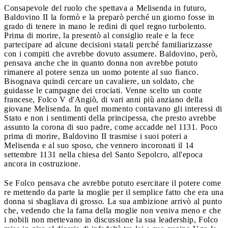
Consapevole del ruolo che spettava a Melisenda in futuro,
Baldovino II la formò e la preparò perché un giorno fosse in
grado di tenere in mano le redini di quel regno turbolento.
Prima di morire, la presentò al consiglio reale e la fece
partecipare ad alcune decisioni statali perché familiarizzasse
con i compiti che avrebbe dovuto assumere. Baldovino, però,
pensava anche che in quanto donna non avrebbe potuto
rimanere al potere senza un uomo potente al suo fianco.
Bisognava quindi cercare un cavaliere, un soldato, che
guidasse le campagne dei crociati. Venne scelto un conte
francese, Folco V d'Angiò, di vari anni più anziano della
giovane Melisenda. In quel momento contavano gli interessi di
Stato e non i sentimenti della principessa, che presto avrebbe
assunto la corona di suo padre, come accadde nel 1131. Poco
prima di morire, Baldovino II trasmise i suoi poteri a
Melisenda e al suo sposo, che vennero incoronati il 14
settembre 1131 nella chiesa del Santo Sepolcro, all'epoca
ancora in costruzione.
Se Folco pensava che avrebbe potuto esercitare il potere come
re mettendo da parte la moglie per il semplice fatto che era una
donna si sbagliava di grosso. La sua ambizione arrivò al punto
che, vedendo che la fama della moglie non veniva meno e che
i nobili non mettevano in discussione la sua leadership, Folco