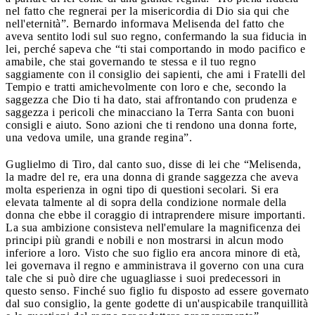
nel fatto che regnerai per la misericordia di Dio sia qui che
nell'eternità”. Bernardo informava Melisenda del fatto che
aveva sentito lodi sul suo regno, confermando la sua fiducia in
lei, perché sapeva che “ti stai comportando in modo pacifico e
amabile, che stai governando te stessa e il tuo regno
saggiamente con il consiglio dei sapienti, che ami i Fratelli del
Tempio e tratti amichevolmente con loro e che, secondo la
saggezza che Dio ti ha dato, stai affrontando con prudenza e
saggezza i pericoli che minacciano la Terra Santa con buoni
consigli e aiuto. Sono azioni che ti rendono una donna forte,
una vedova umile, una grande regina”.
Guglielmo di Tiro, dal canto suo, disse di lei che “Melisenda,
la madre del re, era una donna di grande saggezza che aveva
molta esperienza in ogni tipo di questioni secolari. Si era
elevata talmente al di sopra della condizione normale della
donna che ebbe il coraggio di intraprendere misure importanti.
La sua ambizione consisteva nell'emulare la magnificenza dei
principi più grandi e nobili e non mostrarsi in alcun modo
inferiore a loro. Visto che suo figlio era ancora minore di età,
lei governava il regno e amministrava il governo con una cura
tale che si può dire che uguagliasse i suoi predecessori in
questo senso. Finché suo figlio fu disposto ad essere governato
dal suo consiglio, la gente godette di un'auspicabile tranquillità