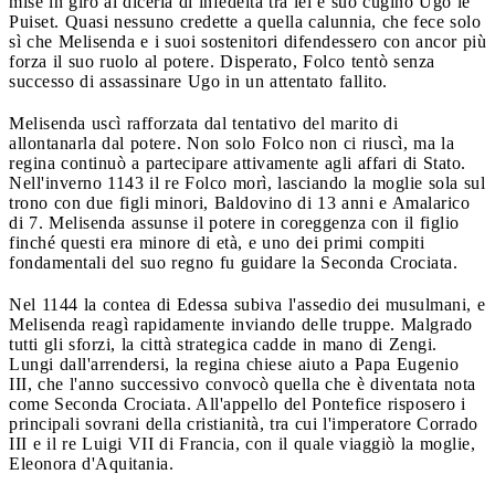
mise in giro al diceria di infedeltà tra lei e suo cugino Ugo le
Puiset. Quasi nessuno credette a quella calunnia, che fece solo
sì che Melisenda e i suoi sostenitori difendessero con ancor più
forza il suo ruolo al potere. Disperato, Folco tentò senza
successo di assassinare Ugo in un attentato fallito.
Melisenda uscì rafforzata dal tentativo del marito di
allontanarla dal potere. Non solo Folco non ci riuscì, ma la
regina continuò a partecipare attivamente agli affari di Stato.
Nell'inverno 1143 il re Folco morì, lasciando la moglie sola sul
trono con due figli minori, Baldovino di 13 anni e Amalarico
di 7. Melisenda assunse il potere in coreggenza con il figlio
finché questi era minore di età, e uno dei primi compiti
fondamentali del suo regno fu guidare la Seconda Crociata.
Nel 1144 la contea di Edessa subiva l'assedio dei musulmani, e
Melisenda reagì rapidamente inviando delle truppe. Malgrado
tutti gli sforzi, la città strategica cadde in mano di Zengi.
Lungi dall'arrendersi, la regina chiese aiuto a Papa Eugenio
III, che l'anno successivo convocò quella che è diventata nota
come Seconda Crociata. All'appello del Pontefice risposero i
principali sovrani della cristianità, tra cui l'imperatore Corrado
III e il re Luigi VII di Francia, con il quale viaggiò la moglie,
Eleonora d'Aquitania.