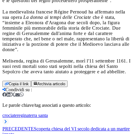
e le questioni del regno procedettero prosperamente”.
La medievalista francese Régine Pernoud ha affermato nella
sua opera
La donna ai tempi delle Crociate
che è stata,
“insieme a Eleonora d'Aragona due secoli dopo, la figura
femminile più memorabile della storia delle Crociate. Due
regine di Gerusalemme dall'anima forte e dal carattere
temperato che, nel bene o nel male, rappresentano la libertà di
iniziativa e la porzione di potere che il Medioevo lasciava alle
donne”.
Melisenda, regina di Gerusalemme, morì l'11 settembre 1161. I
suoi resti mortali sono stati sepolti nella chiesa del Santo
Sepolcro che aveva tanto aiutato a proteggere e ad abbellire.
Copia il link
Archivia articolo
Condividi su
:
Le parole chiave/tag associati a questo articolo:
crociate
regina
terra santa
PRECEDENTE
Scoperta chiesa del VI secolo dedicata a un martire