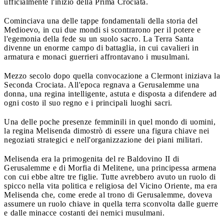
ufficialmente l'inizio della Prima Crociata.
Cominciava una delle tappe fondamentali della storia del
Medioevo, in cui due mondi si scontrarono per il potere e
l'egemonia della fede su un suolo sacro. La Terra Santa
divenne un enorme campo di battaglia, in cui cavalieri in
armatura e monaci guerrieri affrontavano i musulmani.
Mezzo secolo dopo quella convocazione a Clermont iniziava la
Seconda Crociata. All'epoca regnava a Gerusalemme una
donna, una regina intelligente, astuta e disposta a difendere ad
ogni costo il suo regno e i principali luoghi sacri.
Una delle poche presenze femminili in quel mondo di uomini,
la regina Melisenda dimostrò di essere una figura chiave nei
negoziati strategici e nell'organizzazione dei piani militari.
Melisenda era la primogenita del re Baldovino II di
Gerusalemme e di Morfia di Melitene, una principessa armena
con cui ebbe altre tre figlie. Tutte avrebbero avuto un ruolo di
spicco nella vita politica e religiosa del Vicino Oriente, ma era
Melisenda che, come erede al trono di Gerusalemme, doveva
assumere un ruolo chiave in quella terra sconvolta dalle guerre
e dalle minacce costanti dei nemici musulmani.