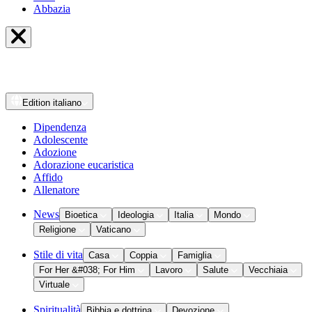
Abbazia
Edition
italiano
Dipendenza
Adolescente
Adozione
Adorazione eucaristica
Affido
Allenatore
News
Bioetica
Ideologia
Italia
Mondo
Religione
Vaticano
Stile di vita
Casa
Coppia
Famiglia
For Her &#038; For Him
Lavoro
Salute
Vecchiaia
Virtuale
Spiritualità
Bibbia e dottrina
Devozione