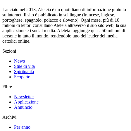
Lanciato nel 2013, Aleteia è un quotidiano di informazione gratuito
su internet. Il sito è pubblicato in sei lingue (francese, inglese,
portoghese, spagnolo, polacco e sloveno). Ogni mese, più di 10
milioni di lettori consultano Aleteia attraverso il suo sito web, la sua
applicazione e i social media. Aleteia raggiunge quasi 50 milioni di
persone in tutto il mondo, rendendolo uno dei leader dei media
cattolici online.
Sezioni
News
Stile di vita
Spiritualità
Scoperte
Fibre
Newsletter
Applicazione
Annuncio
Archivi
Per anno