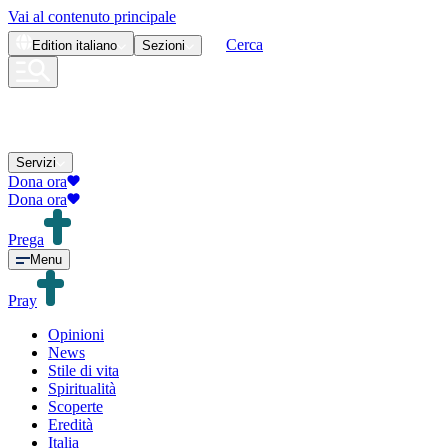
Vai al contenuto principale
Cerca
Edition
italiano
Sezioni
Servizi
Dona ora
Dona ora
Prega
Menu
Pray
Opinioni
News
Stile di vita
Spiritualità
Scoperte
Eredità
Italia