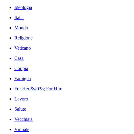
Ideologia
Italia
Mondo
Religione
Vaticano
Casa
Coppia
Famiglia
For Her &#038; For Him
Lavoro
Salute
Vecchiaia
Virtuale