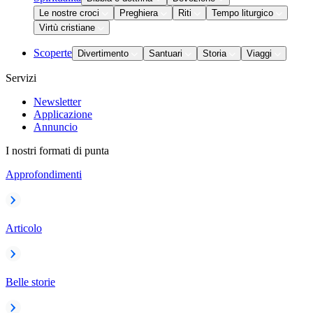
Le nostre croci
Preghiera
Riti
Tempo liturgico
Virtù cristiane
Scoperte
Divertimento
Santuari
Storia
Viaggi
Servizi
Newsletter
Applicazione
Annuncio
I nostri formati di punta
Approfondimenti
Articolo
Belle storie