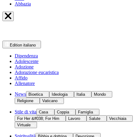
Abbazia
Edition
italiano
Dipendenza
Adolescente
Adozione
Adorazione eucaristica
Affido
Allenatore
News
Bioetica
Ideologia
Italia
Mondo
Religione
Vaticano
Stile di vita
Casa
Coppia
Famiglia
For Her &#038; For Him
Lavoro
Salute
Vecchiaia
Virtuale
Spiritualità
Bibbia e dottrina
Devozione