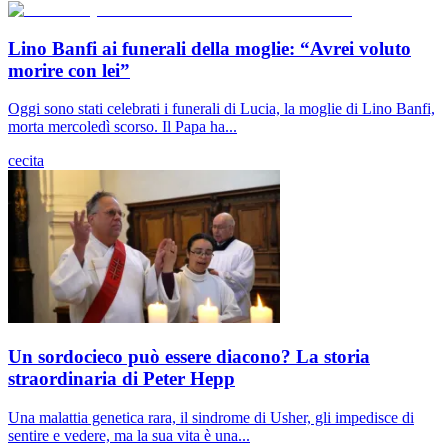
Lino Banfi ai funerali della moglie: “Avrei voluto
morire con lei”
Oggi sono stati celebrati i funerali di Lucia, la moglie di Lino Banfi,
morta mercoledì scorso. Il Papa ha...
cecita
Un sordocieco può essere diacono? La storia
straordinaria di Peter Hepp
Una malattia genetica rara, il sindrome di Usher, gli impedisce di
sentire e vedere, ma la sua vita è una...