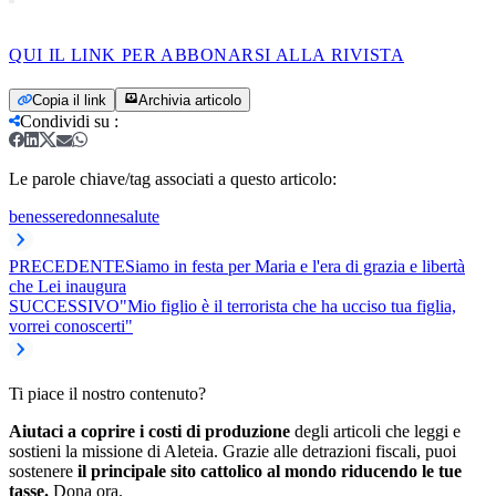
QUI IL LINK PER ABBONARSI ALLA RIVISTA
Copia il link
Archivia articolo
Condividi su
:
Le parole chiave/tag associati a questo articolo:
benessere
donne
salute
PRECEDENTE
Siamo in festa per Maria e l'era di grazia e libertà
che Lei inaugura
SUCCESSIVO
"Mio figlio è il terrorista che ha ucciso tua figlia,
vorrei conoscerti"
Ti piace il nostro contenuto?
Aiutaci a coprire i costi di produzione
degli articoli che leggi e
sostieni la missione di Aleteia. Grazie alle detrazioni fiscali, puoi
sostenere
il principale sito cattolico al mondo riducendo le tue
tasse.
Dona ora.