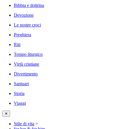
Bibbia e dottrina
Devozione
Le nostre croci
Preghiera
Riti
Tempo liturgico
Virtù cristiane
Divertimento
Santuari
Storia
Viaggi
✕
Stile di vita
>
for her & for him