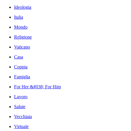
Ideologia
Italia
Mondo
Religione
Vaticano
Casa
Coppia
Famiglia
For Her &#038; For Him
Lavoro
Salute
Vecchiaia
Virtuale