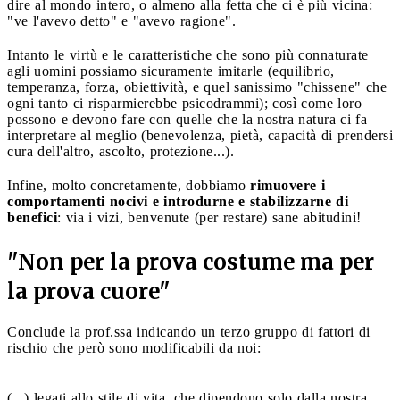
dire al mondo intero, o almeno alla fetta che ci è più vicina:
"ve l'avevo detto" e "avevo ragione".
Intanto le virtù e le caratteristiche che sono più connaturate
agli uomini possiamo sicuramente imitarle (equilibrio,
temperanza, forza, obiettività, e quel sanissimo "chissene" che
ogni tanto ci risparmierebbe psicodrammi); così come loro
possono e devono fare con quelle che la nostra natura ci fa
interpretare al meglio (benevolenza, pietà, capacità di prendersi
cura dell'altro, ascolto, protezione...).
Infine, molto concretamente, dobbiamo
rimuovere i
comportamenti nocivi e introdurne e stabilizzarne di
benefici
: via i vizi, benvenute (per restare) sane abitudini!
"
Non per la prova costume ma per
la prova cuore
"
Conclude la prof.ssa indicando un terzo gruppo di fattori di
rischio che però sono modificabili da noi:
(...) legati allo stile di vita, che dipendono solo dalla nostra