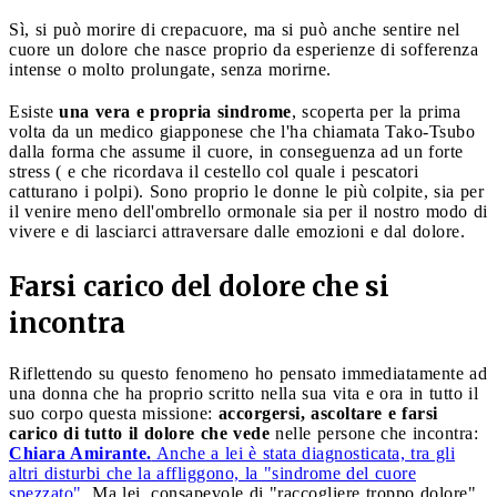
Sì, si può morire di crepacuore, ma si può anche sentire nel
cuore un dolore che nasce proprio da esperienze di sofferenza
intense o molto prolungate, senza morirne.
Esiste
una vera e propria sindrome
, scoperta per la prima
volta da un medico giapponese che l'ha chiamata Tako-Tsubo
dalla forma che assume il cuore, in conseguenza ad un forte
stress ( e che ricordava il cestello col quale i pescatori
catturano i polpi). Sono proprio le donne le più colpite, sia per
il venire meno dell'ombrello ormonale sia per il nostro modo di
vivere e di lasciarci attraversare dalle emozioni e dal dolore.
Farsi carico del dolore che si
incontra
Riflettendo su questo fenomeno ho pensato immediatamente ad
una donna che ha proprio scritto nella sua vita e ora in tutto il
suo corpo questa missione:
accorgersi, ascoltare e farsi
carico di tutto il dolore che vede
nelle persone che incontra:
Chiara Amirante.
Anche a lei è stata diagnosticata, tra gli
altri disturbi che la affliggono, la "sindrome del cuore
spezzato"
. Ma lei, consapevole di "raccogliere troppo dolore"