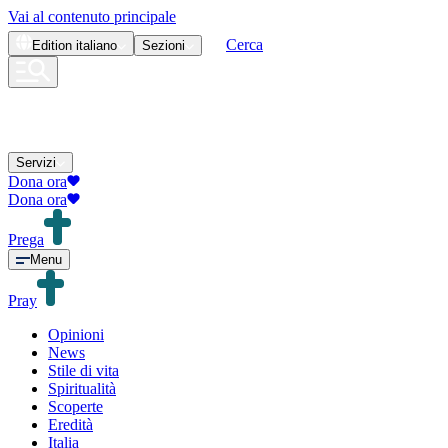
Vai al contenuto principale
Cerca
Edition
italiano
Sezioni
Servizi
Dona ora
Dona ora
Prega
Menu
Pray
Opinioni
News
Stile di vita
Spiritualità
Scoperte
Eredità
Italia