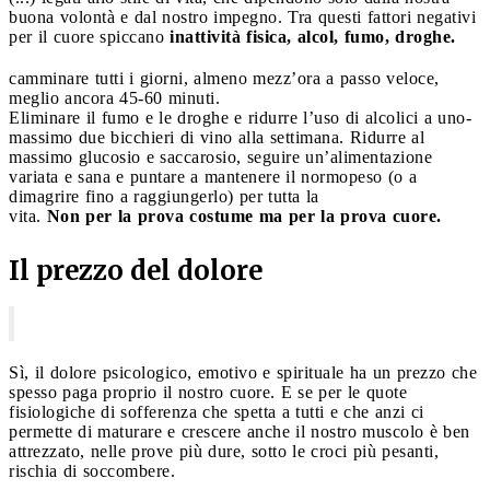
buona volontà e dal nostro impegno. Tra questi fattori negativi
per il cuore spiccano
inattività fisica, alcol, fumo, droghe.
camminare tutti i giorni, almeno mezz’ora a passo veloce,
meglio ancora 45-60 minuti.
Eliminare il fumo e le droghe e ridurre l’uso di alcolici a uno-
massimo due bicchieri di vino alla settimana. Ridurre al
massimo glucosio e saccarosio, seguire un’alimentazione
variata e sana e puntare a mantenere il normopeso (o a
dimagrire fino a raggiungerlo) per tutta la
vita.
Non per la prova costume ma per la prova cuore.
Il prezzo del dolore
Sì, il dolore psicologico, emotivo e spirituale ha un prezzo che
spesso paga proprio il nostro cuore. E se per le quote
fisiologiche di sofferenza che spetta a tutti e che anzi ci
permette di maturare e crescere anche il nostro muscolo è ben
attrezzato, nelle prove più dure, sotto le croci più pesanti,
rischia di soccombere.