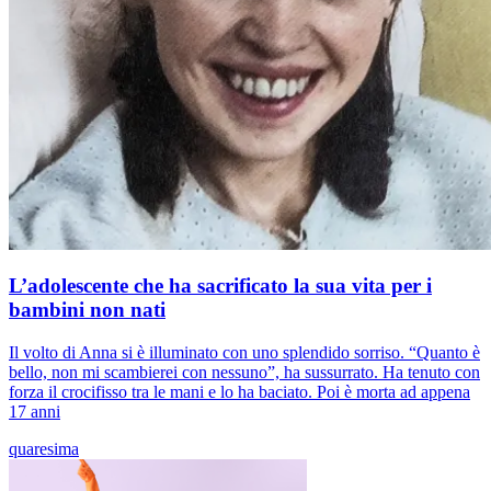
L’adolescente che ha sacrificato la sua vita per i
bambini non nati
Il volto di Anna si è illuminato con uno splendido sorriso. “Quanto è
bello, non mi scambierei con nessuno”, ha sussurrato. Ha tenuto con
forza il crocifisso tra le mani e lo ha baciato. Poi è morta ad appena
17 anni
quaresima