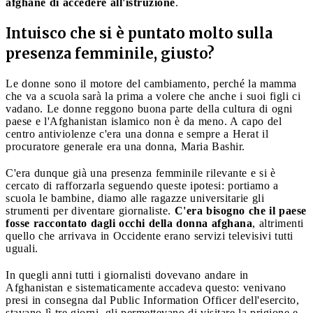
afghane di accedere all'istruzione
.
Intuisco che si è puntato molto sulla
presenza femminile, giusto?
Le donne sono il motore del cambiamento, perché la mamma
che va a scuola sarà la prima a volere che anche i suoi figli ci
vadano. Le donne reggono buona parte della cultura di ogni
paese e l'Afghanistan islamico non è da meno. A capo del
centro antiviolenze c'era una donna e sempre a Herat il
procuratore generale era una donna, Maria Bashir.
C'era dunque già una presenza femminile rilevante e si è
cercato di rafforzarla seguendo queste ipotesi: portiamo a
scuola le bambine, diamo alle ragazze universitarie gli
strumenti per diventare giornaliste.
C'era bisogno che il paese
fosse raccontato dagli occhi della donna afghana
, altrimenti
quello che arrivava in Occidente erano servizi televisivi tutti
uguali.
In quegli anni tutti i giornalisti dovevano andare in
Afghanistan e sistematicamente accadeva questo: venivano
presi in consegna dal Public Information Officer dell'esercito,
stavano lì tre giorni, gli permettevano di visitare la prigione e