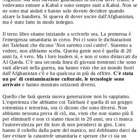
vedevamo entrare a Kabul e sono sempre stati a Kabul. Non se
ne sono mai andati e hanno solo dovuto decidere quando
alzare la bandiera. Si spaeva di dover uscire dall'Afghanistan,
ma è stato fatto in modo indegno.
Il terzo libro stiamo iniziando a scriverlo ora. La premessa è
l'emergenza umanitaria in corso. Poi ci sono le dichiarazioni
dei Talebani che dicono '
Non saremo così cattivi
'. Staremo a
vedere, non abbiamo scelta. Questa gente non è quella di 20
anni fa, è vero. Ma i loro leaders sì, e non si sono distaccati da
Al Qaeda. C'è una seconda linea di giovani trentenni che sono
stati allevati nella guerra, ma hanno visto che un mondo fuori
dall'Afghanistan c'è e ha qualcosa in più da offrire.
C'è stata
un po' di contaminazione culturale, le tecnologie sono
arrivate
e hanno mostrato orizzonti diversi.
Quello che farà questa nuova generazione non lo sappiamo.
L'esperienza che abbiamo coi Talebani è quella di un gruppo
estremista e terrorista, ora ci dicono che sono diversi. Non
abbiamo nessuna prova di ciò, ma, visto che non siamo più lì
per eliminarli e non ci siamo riusciti in 20 anni, ora ci manca
l'autorevolezza per dir loro di non prenderci in giro. Loro
hanno il coltello dalla parte del manico, noi dobbiamo darci da
fare evitare la catastrofe umanitaria e sperare che ci sia un