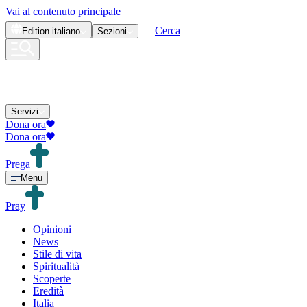
Vai al contenuto principale
Cerca
Edition
italiano
Sezioni
Servizi
Dona ora
Dona ora
Prega
Menu
Pray
Opinioni
News
Stile di vita
Spiritualità
Scoperte
Eredità
Italia