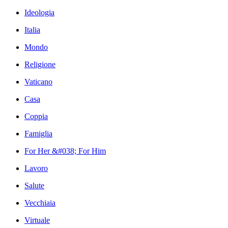
Ideologia
Italia
Mondo
Religione
Vaticano
Casa
Coppia
Famiglia
For Her &#038; For Him
Lavoro
Salute
Vecchiaia
Virtuale