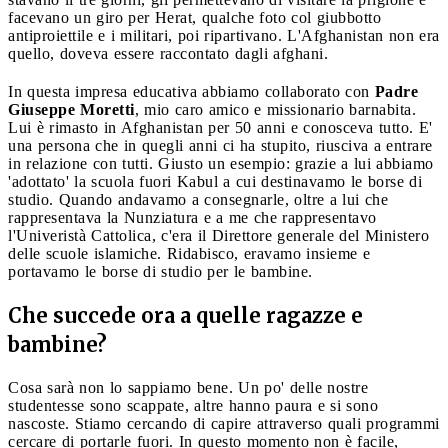
facevano un giro per Herat, qualche foto col giubbotto
antiproiettile e i militari, poi ripartivano. L'Afghanistan non era
quello, doveva essere raccontato dagli afghani.
In questa impresa educativa abbiamo collaborato con
Padre
Giuseppe Moretti
, mio caro amico e missionario barnabita.
Lui è rimasto in Afghanistan per 50 anni e conosceva tutto. E'
una persona che in quegli anni ci ha stupito, riusciva a entrare
in relazione con tutti. Giusto un esempio: grazie a lui abbiamo
'adottato' la scuola fuori Kabul a cui destinavamo le borse di
studio. Quando andavamo a consegnarle, oltre a lui che
rappresentava la Nunziatura e a me che rappresentavo
l'Univeristà Cattolica, c'era il Direttore generale del Ministero
delle scuole islamiche. Ridabisco, eravamo insieme e
portavamo le borse di studio per le bambine.
Che succede ora a quelle ragazze e
bambine?
Cosa sarà non lo sappiamo bene. Un po' delle nostre
studentesse sono scappate, altre hanno paura e si sono
nascoste. Stiamo cercando di capire attraverso quali programmi
cercare di portarle fuori. In questo momento non è facile,