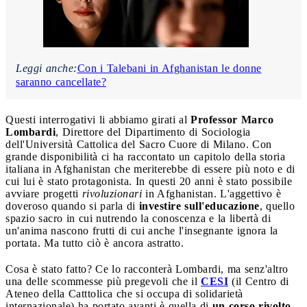
Leggi anche:
Con i Talebani in Afghanistan le donne
saranno cancellate?
Questi interrogativi li abbiamo girati al
Professor Marco
Lombardi
, Direttore del Dipartimento di Sociologia
dell'Università Cattolica del Sacro Cuore di Milano. Con
grande disponibilità ci ha raccontato un capitolo della storia
italiana in Afghanistan che meriterebbe di essere più noto e di
cui lui è stato protagonista. In questi 20 anni è stato possibile
avviare progetti
rivoluzionari
in Afghanistan. L'aggettivo è
doveroso quando si parla di
investire sull'educazione
, quello
spazio sacro in cui nutrendo la conoscenza e la libertà di
un'anima nascono frutti di cui anche l'insegnante ignora la
portata. Ma tutto ciò è ancora astratto.
Cosa è stato fatto? Ce lo racconterà Lombardi, ma senz'altro
una delle scommesse più pregevoli che il
CESI
(il Centro di
Ateneo della Catttolica che si occupa di solidarietà
internazionale) ha portato avanti è quella di
un corso rivolto