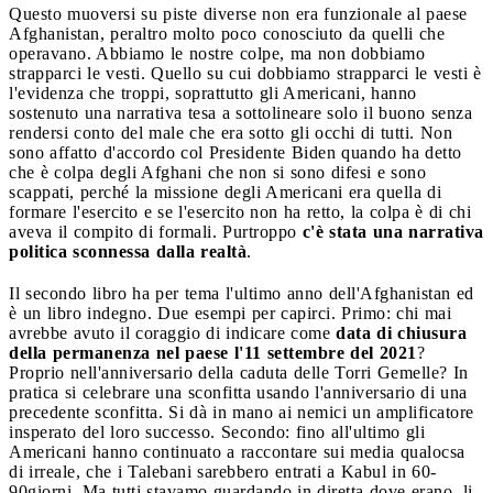
Questo muoversi su piste diverse non era funzionale al paese
Afghanistan, peraltro molto poco conosciuto da quelli che
operavano. Abbiamo le nostre colpe, ma non dobbiamo
strapparci le vesti. Quello su cui dobbiamo strapparci le vesti è
l'evidenza che troppi, soprattutto gli Americani, hanno
sostenuto una narrativa tesa a sottolineare solo il buono senza
rendersi conto del male che era sotto gli occhi di tutti. Non
sono affatto d'accordo col Presidente Biden quando ha detto
che è colpa degli Afghani che non si sono difesi e sono
scappati, perché la missione degli Americani era quella di
formare l'esercito e se l'esercito non ha retto, la colpa è di chi
aveva il compito di formali. Purtroppo
c'è stata una narrativa
politica sconnessa dalla realtà
.
Il secondo libro ha per tema l'ultimo anno dell'Afghanistan ed
è un libro indegno. Due esempi per capirci. Primo: chi mai
avrebbe avuto il coraggio di indicare come
data di chiusura
della permanenza nel paese l'11 settembre del 2021
?
Proprio nell'anniversario della caduta delle Torri Gemelle? In
pratica si celebrare una sconfitta usando l'anniversario di una
precedente sconfitta. Si dà in mano ai nemici un amplificatore
insperato del loro successo. Secondo: fino all'ultimo gli
Americani hanno continuato a raccontare sui media qualocsa
di irreale, che i Talebani sarebbero entrati a Kabul in 60-
90giorni. Ma tutti stavamo guardando in diretta dove erano, li