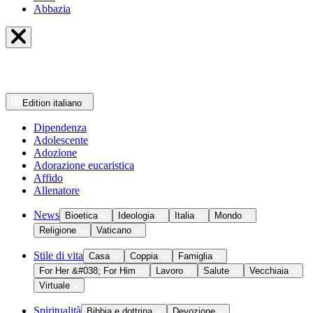
Abbazia
Edition
italiano
Dipendenza
Adolescente
Adozione
Adorazione eucaristica
Affido
Allenatore
News
Bioetica
Ideologia
Italia
Mondo
Religione
Vaticano
Stile di vita
Casa
Coppia
Famiglia
For Her &#038; For Him
Lavoro
Salute
Vecchiaia
Virtuale
Spiritualità
Bibbia e dottrina
Devozione