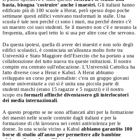
basta, bisogna 'costruire' anche i maestri.
Gli italiani hanno
edificato più di 100 scuole a Herat, però spesso dopo poche
settimane questi edifici venivano trasformati in stalle. Una
scuola è tale non perché ci sono i muri, ma perché dentro c'è
un maestro coi suoi studenti. Se il maestro non c'è e nessuno la
frequenta, allora quel tetto lo si usa per altre cose che servono.
Da questa ipotesi, quella di avere dei maestri e non solo degli
edifici scolastici, è cominciata un'alleanza molto forte tra
Università e Stato Maggiore dell'Esercito che ha portato a una
collaborazione del tutto nuova tra queste istituzioni. Il nostro
compito era centrato sull'educazione. L'Università Cattolica ha
fatto diverse cose a Herat e Kabul. A Herat abbiamo
sviluppato un corso per giornaliste: c'era un gruppo giovani
donne universitarie a cui si è unita una piccola parte di
studenti maschi (erano 15 ragazze e 5 ragazzi) e il nostro
scopo era
formarli affinché diventassero gli interlocutori
dei media internazionali
.
A questo progetto se ne sono affiancati altri per la formazione
dei maestri nelle scuole costruite dagli italiani e per la
formazione di chi lavorava nei centri antiviolenza per le
donne. In una scuola vicino a Kabul
abbiamo garantito 100
borse di studio all'anno per permettere alle bambine