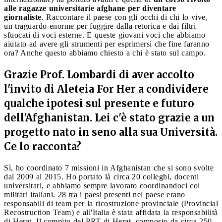
alle ragazze universitarie afghane per diventare
giornaliste
. Raccontare il paese con gli occhi di chi lo vive,
un traguardo enorme per fuggire dalla retorica e dai filtri
sfuocati di voci esterne. E queste giovani voci che abbiamo
aiutato ad avere gli strumenti per esprimersi che fine faranno
ora? Anche questo abbiamo chiesto a chi è stato sul campo.
Grazie Prof. Lombardi di aver accolto
l'invito di Aleteia For Her a condividere
qualche ipotesi sul presente e futuro
dell'Afghanistan. Lei c'è stato grazie a un
progetto nato in seno alla sua Università.
Ce lo racconta?
Sì, ho coordinato 7 missioni in Afghanistan che si sono svolte
dal 2009 al 2015. Ho portato là circa 20 colleghi, docenti
universitari, e abbiamo sempre lavorato coordinandoci coi
militari italiani. 28 tra i paesi presenti nel paese erano
responsabili di team per la ricostruzione provinciale (Provincial
Recostruction Team) e all'Italia è stata affidata la responsabilità
di Herat. Il compito del PRT di Herat, composto da circa 250