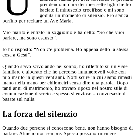
U
prendendomi cura dei miei sette figli che ho
baciato il minuscolo crocifisso e mi sono
goduta un momento di silenzio. Ero stanca
perfino per recitare un'Ave Maria.
Mio marito è entrato in soggiorno e ha detto: “So che vuoi
parlare, ma sono esausto”.
Io ho risposto: “Non c'è problema. Ho appena detto la stessa
cosa a Gesù”.
Quando stavo scivolando nel sonno, ho riflettuto su un viale
familiare e alberato che ho percorso innumerevoli volte con
mio marito in questi vent'anni. Notti scure in cui siamo rimasti
mano nella mano per chilometri senza dire una parola. Dopo
tanti anni di matrimonio, ho trovato riposo nel nostro stile di
comunicazione discreto e spesso silenzioso – conversazioni
basate sul nulla.
La forza del silenzio
Quando due persone si conoscono bene, non hanno bisogno di
parlare. Almeno non sempre. Spesso possono rimanere