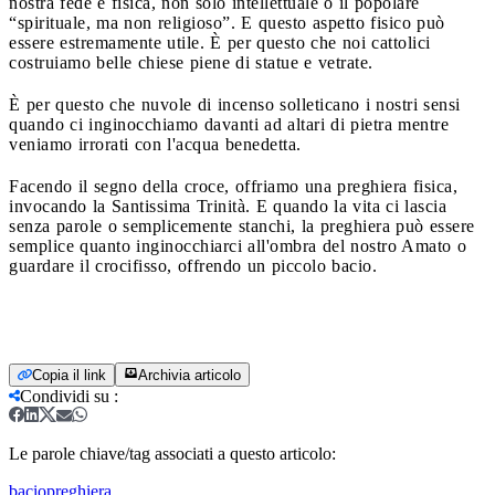
nostra fede è fisica, non solo intellettuale o il popolare
“spirituale, ma non religioso”. E questo aspetto fisico può
essere estremamente utile. È per questo che noi cattolici
costruiamo belle chiese piene di statue e vetrate.
È per questo che nuvole di incenso solleticano i nostri sensi
quando ci inginocchiamo davanti ad altari di pietra mentre
veniamo irrorati con l'acqua benedetta.
Facendo il segno della croce, offriamo una preghiera fisica,
invocando la Santissima Trinità. E quando la vita ci lascia
senza parole o semplicemente stanchi, la preghiera può essere
semplice quanto inginocchiarci all'ombra del nostro Amato o
guardare il crocifisso, offrendo un piccolo bacio.
Copia il link
Archivia articolo
Condividi su
:
Le parole chiave/tag associati a questo articolo:
bacio
preghiera