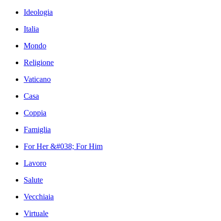
Ideologia
Italia
Mondo
Religione
Vaticano
Casa
Coppia
Famiglia
For Her &#038; For Him
Lavoro
Salute
Vecchiaia
Virtuale