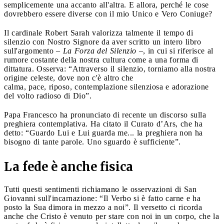
semplicemente una accanto all'altra. E allora, perché le cose
dovrebbero essere diverse con il mio Unico e Vero Coniuge?
Il cardinale Robert Sarah valorizza talmente il tempo di
silenzio con Nostro Signore da aver scritto un intero libro
sull'argomento –
La Forza del Silenzio
–, in cui si riferisce al
rumore costante della nostra cultura come a una forma di
dittatura. Osserva: “Attraverso il silenzio, torniamo alla nostra
origine celeste, dove non c'è altro che
calma, pace, riposo, contemplazione silenziosa e adorazione
del volto radioso di Dio”.
Papa Francesco ha pronunciato di recente un discorso sulla
preghiera contemplativa. Ha citato il Curato d’Ars, che ha
detto: “Guardo Lui e Lui guarda me... la preghiera non ha
bisogno di tante parole. Uno sguardo è sufficiente”.
La fede è anche fisica
Tutti questi sentimenti richiamano le osservazioni di San
Giovanni sull'incarnazione: “Il Verbo si è fatto carne e ha
posto la Sua dimora in mezzo a noi”. Il versetto ci ricorda
anche che Cristo è venuto per stare con noi in un corpo, che la