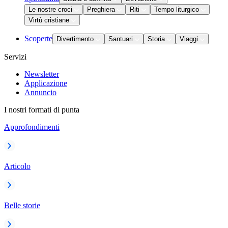
Le nostre croci
Preghiera
Riti
Tempo liturgico
Virtù cristiane
Scoperte
Divertimento
Santuari
Storia
Viaggi
Servizi
Newsletter
Applicazione
Annuncio
I nostri formati di punta
Approfondimenti
Articolo
Belle storie