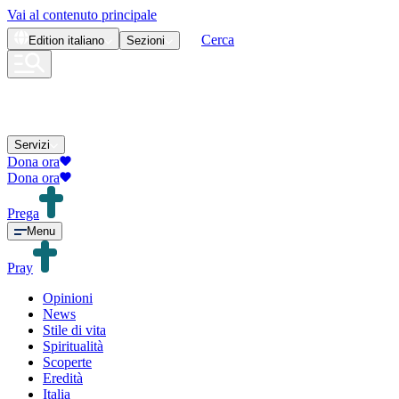
Vai al contenuto principale
Cerca
Edition
italiano
Sezioni
Servizi
Dona ora
Dona ora
Prega
Menu
Pray
Opinioni
News
Stile di vita
Spiritualità
Scoperte
Eredità
Italia