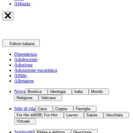
Abbazia
Edition
italiano
Dipendenza
Adolescente
Adozione
Adorazione eucaristica
Affido
Allenatore
News
Bioetica
Ideologia
Italia
Mondo
Religione
Vaticano
Stile di vita
Casa
Coppia
Famiglia
For Her &#038; For Him
Lavoro
Salute
Vecchiaia
Virtuale
Spiritualità
Bibbia e dottrina
Devozione