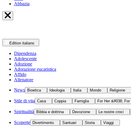
Abbazia
Edition
italiano
Dipendenza
Adolescente
Adozione
Adorazione eucaristica
Affido
Allenatore
News
Bioetica
Ideologia
Italia
Mondo
Religione
Stile di vita
Casa
Coppia
Famiglia
For Her &#038; For
Spiritualità
Bibbia e dottrina
Devozione
Le nostre croci
Scoperte
Divertimento
Santuari
Storia
Viaggi