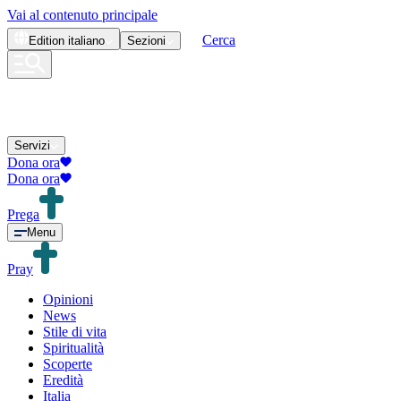
Vai al contenuto principale
Cerca
Edition
italiano
Sezioni
Servizi
Dona ora
Dona ora
Prega
Menu
Pray
Opinioni
News
Stile di vita
Spiritualità
Scoperte
Eredità
Italia