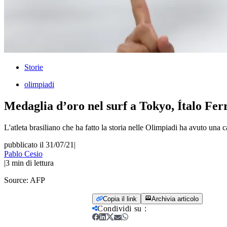
Storie
olimpiadi
Medaglia d’oro nel surf a Tokyo, Ítalo Ferre
L'atleta brasiliano che ha fatto la storia nelle Olimpiadi ha avuto una c
pubblicato il 31/07/21
|
Pablo Cesio
|
3
min di lettura
Source:
AFP
Copia il link
Archivia articolo
Condividi su
: