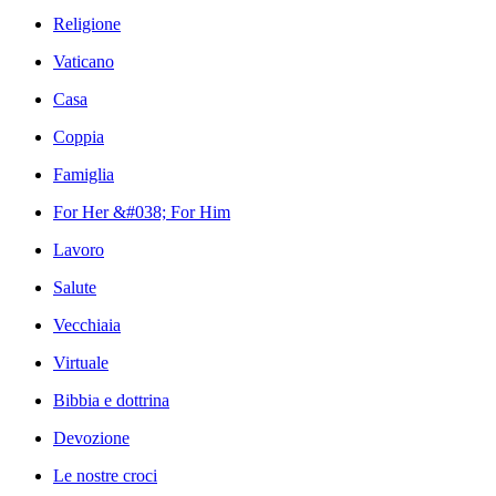
Religione
Vaticano
Casa
Coppia
Famiglia
For Her &#038; For Him
Lavoro
Salute
Vecchiaia
Virtuale
Bibbia e dottrina
Devozione
Le nostre croci