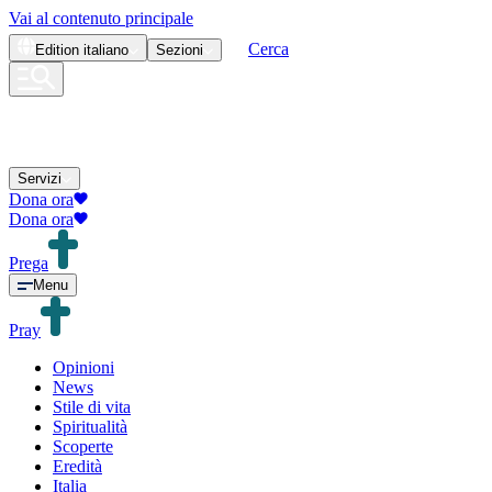
Vai al contenuto principale
Cerca
Edition
italiano
Sezioni
Servizi
Dona ora
Dona ora
Prega
Menu
Pray
Opinioni
News
Stile di vita
Spiritualità
Scoperte
Eredità
Italia