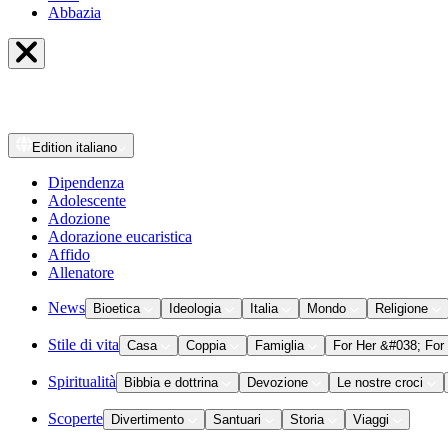
Abbazia
Edition
italiano
Dipendenza
Adolescente
Adozione
Adorazione eucaristica
Affido
Allenatore
News
Bioetica
Ideologia
Italia
Mondo
Religione
Stile di vita
Casa
Coppia
Famiglia
For Her &#038; For
Spiritualità
Bibbia e dottrina
Devozione
Le nostre croci
Scoperte
Divertimento
Santuari
Storia
Viaggi