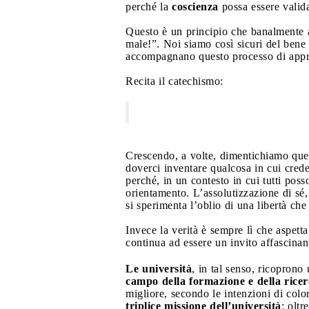
perché la
coscienza
possa essere vali
Questo è un principio che banalmente 
male!”. Noi siamo così sicuri del bene 
accompagnano questo processo di appren
Recita il catechismo:
Crescendo, a volte, dimentichiamo quest
doverci inventare qualcosa in cui cred
perché, in un contesto in cui tutti poss
orientamento. L’assolutizzazione di sé,
si sperimenta l’oblio di una libertà che
Invece la verità è sempre lì che aspetta
continua ad essere un invito affascinan
Le università
, in tal senso, ricoprono
campo della formazione
e della rice
migliore, secondo le intenzioni di colo
triplice missione dell’università
: oltre