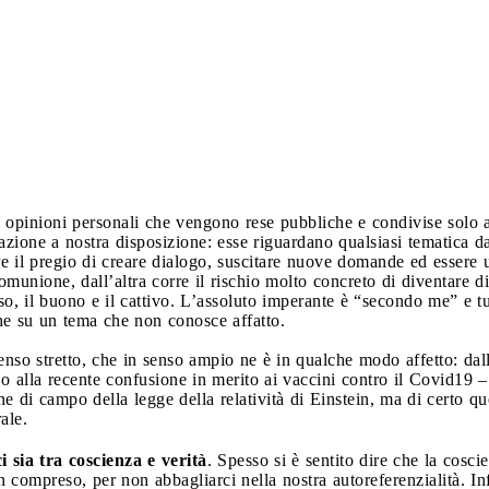
opinioni personali che vengono rese pubbliche e condivise solo at
ione a nostra disposizione: esse riguardano qualsiasi tematica dal
e il pregio di creare dialogo, suscitare nuove domande ed essere 
comunione, dall’altra corre il rischio molto concreto di diventare d
also, il buono e il cattivo. L’assoluto imperante è “secondo me” e 
che su un tema che non conosce affatto.
senso stretto, che in senso ampio ne è in qualche modo affetto: dal
 alla recente confusione in merito ai vaccini contro il Covid19 – f
e di campo della legge della relatività di Einstein, ma di certo q
ale.
i sia tra coscienza e verità
. Spesso si è sentito dire che la cosci
 compreso, per non abbagliarci nella nostra autoreferenzialità. Inf