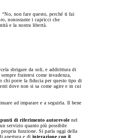
“No, non fare questo, perché ti fai
oro, nonostante i capricci che
à e la nostra libertà.
la sbrigare da soli, e addirittura di
o sempre fraintesi come invadenza,
n chi porre la fiducia per questo tipo di
enti dove non si sa come agire e in cui
tinuare ad imparare e a seguirla. Il bene
i
punti di riferimento autorevole
nel
e un servizio quanto più possibile
 propria funzione. Si parla oggi della
di apertura e di
interazione con il