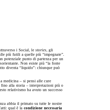
traverso i Social, le
stories
, gli
le più futili a quelle più “impegnate”.
un potenziale punto di partenza per un
isorientante. Non esiste più “la fonte
tutto diventa “liquido”: chiunque può
la medicina – si pensi alle cure
ino alla storia – interpretazioni più o
uesto relativismo ha avuto un successo
enza abbia il primato su tutte le nostre
atti: qual è la
condizione necessaria