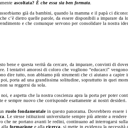
damente
ascoltata?
È che essa sia ben formata
.
assorbiamo già da bambini, quando la mamma e il papà ci dicono: 
che c’è dietro quelle parole, da essere disponibili a imparare da l
dimento e che comunque servono per consolidare la nostra identit
o bene e questa verità da cercare, da imparare, convinti di doverce
ere. I tentativi amorosi di coloro che vogliono “educarci” vengon
ono dire tutto, non abbiamo più strumenti che ci aiutano a capire i
 poi, porta ad una grandissima solitudine, soprattutto in quei mom
 non sa reggersi da sola.
 noi, e aspetta che la nostra coscienza apra la porta per poter con
te e sempre nuovo che corrisponde esattamente ai nostri desideri.
 un
ruolo fondamentale
in questo panorama. Dovrebbero essere 
rca
. Le stesse istituzioni universitarie sempre più attente a render
ro che ne portano avanti le redini, continuano ad interrogarsi sulla
 alla
formazione
e alla
ricerca
, si mette in evidenza la necessità 