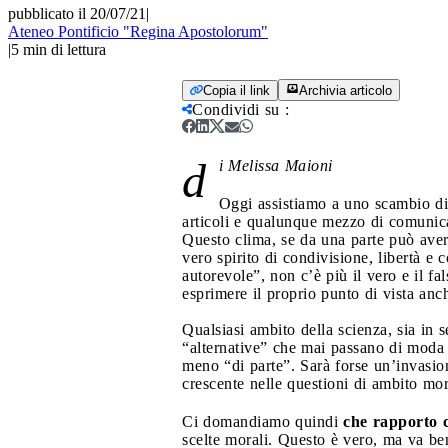
pubblicato il 20/07/21
|
Ateneo Pontificio "Regina Apostolorum"
|
5
min di lettura
Copia il link
Archivia articolo
Condividi su
:
d
i Melissa Maioni
Oggi assistiamo a uno scambio di 
articoli e qualunque mezzo di comunicaz
Questo clima, se da una parte può aver
vero spirito di condivisione, libertà e 
autorevole”, non c’è più il vero e il f
esprimere il proprio punto di vista an
Qualsiasi ambito della scienza, sia in 
“alternative” che mai passano di moda o
meno “di parte”. Sarà forse un’invasion
crescente nelle questioni di ambito mor
Ci domandiamo quindi
che rapporto c
scelte morali. Questo è vero, ma va ben