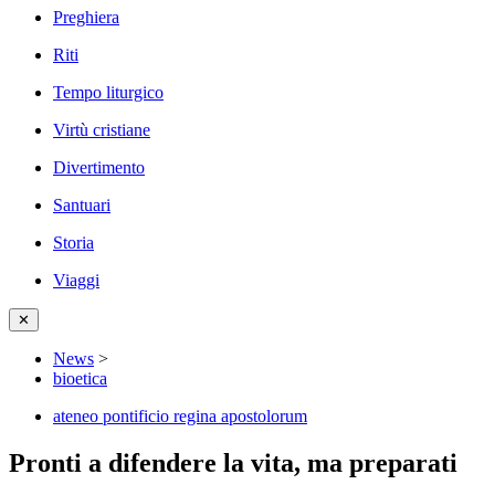
Preghiera
Riti
Tempo liturgico
Virtù cristiane
Divertimento
Santuari
Storia
Viaggi
✕
News
>
bioetica
ateneo pontificio regina apostolorum
Pronti a difendere la vita, ma preparati