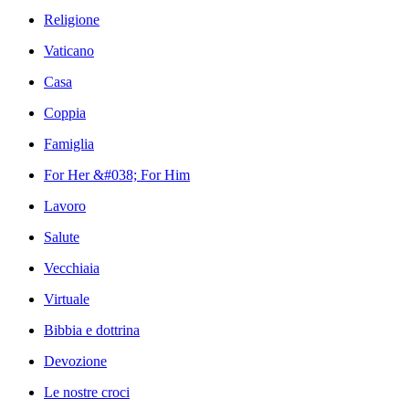
Religione
Vaticano
Casa
Coppia
Famiglia
For Her &#038; For Him
Lavoro
Salute
Vecchiaia
Virtuale
Bibbia e dottrina
Devozione
Le nostre croci