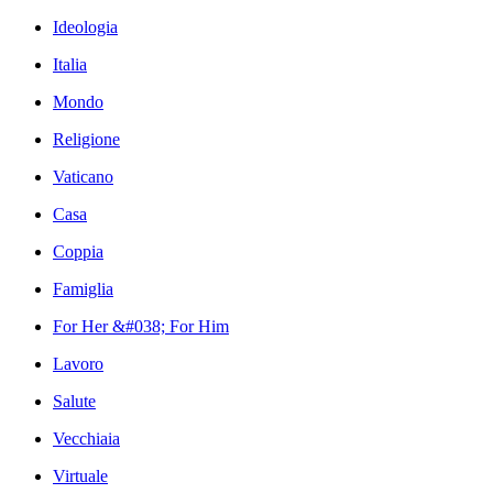
Ideologia
Italia
Mondo
Religione
Vaticano
Casa
Coppia
Famiglia
For Her &#038; For Him
Lavoro
Salute
Vecchiaia
Virtuale