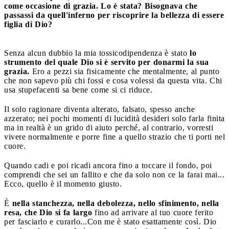
come occasione di grazia. Lo è stata? Bisognava che
passassi da quell'inferno per riscoprire la bellezza di essere
figlia di Dio?
Senza alcun dubbio la mia tossicodipendenza è stato
lo
strumento del quale Dio si è servito per donarmi la sua
grazia.
Ero a pezzi sia fisicamente che mentalmente, al punto
che non sapevo più chi fossi e cosa volessi da questa vita. Chi
usa stupefacenti sa bene come si ci riduce.
Il solo ragionare diventa alterato, falsato, spesso anche
azzerato; nei pochi momenti di lucidità desideri solo farla finita
ma in realtà è un grido di aiuto perché, al contrario, vorresti
vivere normalmente e porre fine a quello strazio che ti porti nel
cuore.
Quando cadi e poi ricadi ancora fino a toccare il fondo, poi
comprendi che sei un fallito e che da solo non ce la farai mai...
Ecco, quello è il momento giusto.
È
nella stanchezza, nella debolezza, nello sfinimento, nella
resa, che Dio si fa largo
fino ad arrivare al tuo cuore ferito
per fasciarlo e curarlo...Con me è stato esattamente così. Dio