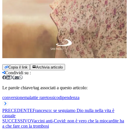
Copia il link
Archivia articolo
Condividi su
:
Le parole chiave/tag associati a questo articolo:
conversione
malattie rare
tossicodipendenza
PRECEDENTE
Francesco: se seguiamo Dio nulla nella vita è
casuale
SUCCESSIVO
Vaccini anti-Covid: non è vero che la miocardite ha
a che fare con la trombosi