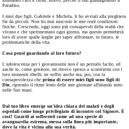
ammalato caro a Gesù. Bravo, perché ti stai guadagnando il
Paradiso.
I miei due figli, Gabriele e Michela, li ho avviati alla preghiera
fin da piccoli. Non ho mai nascosto le mie reali condizioni
fisiche. Crescendo, oggi sono più consapevoli della realtà che
vivono e che sperimentano ogni giorno, ma questo permetterà
loro di avere spalle larghe per saper affrontare, in futuro, le
problematiche della vita.
Cosa pensi guardando al loro futuro?
L'adolescenza per i giovanissimi non è un periodo facile, ed
anche io, come genitore, mi ritrovo spesso a scontrarmi con i
loro momenti ribelli; ne soffro anche ma, poi, con la
consapevolezza che
prima di essere miei figli sono figli di
Dio
, riprendo il ritmo lento delle mie giornate affidando tutto
nelle Sue mani.
Dal tuo libro emerge un'idea chiara dei malati e degli
ospedali come luogo privilegiato di incontro col Signore. È
così? Guardi ai sofferenti come ad una specie di
avanguardia estrema, messa sulla linea più importante,
dove la vita è vicina alla sua verità.