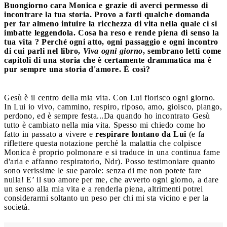
Buongiorno cara Monica e grazie di averci permesso di
incontrare la tua storia. Provo a farti qualche domanda
per far almeno intuire la ricchezza di vita nella quale ci si
imbatte leggendola.
Cosa ha reso e rende piena di senso la
tua vita ? Perché ogni atto, ogni passaggio e ogni incontro
di cui parli nel libro,
Viva ogni giorno
, sembrano letti come
capitoli di una storia che è certamente drammatica ma è
pur sempre una storia d'amore. È così?
Gesù è il centro della mia vita. Con Lui fiorisco ogni giorno.
In Lui io vivo, cammino, respiro, riposo, amo, gioisco, piango,
perdono, ed è sempre festa...Da quando ho incontrato Gesù
tutto è cambiato nella mia vita. Spesso mi chiedo come ho
fatto in passato a vivere e
respirare lontano da Lui
(e fa
riflettere questa notazione perché la malattia che colpisce
Monica è proprio polmonare e si traduce in una continua fame
d'aria e affanno respiratorio, Ndr). Posso testimoniare quanto
sono verissime le sue parole: senza di me non potete fare
nulla! E’ il suo amore per me, che avverto ogni giorno, a dare
un senso alla mia vita e a renderla piena, altrimenti potrei
considerarmi soltanto un peso per chi mi sta vicino e per la
società.