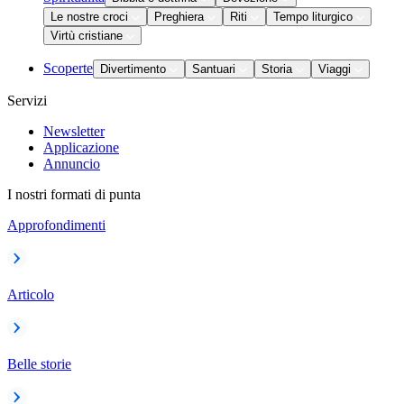
Le nostre croci
Preghiera
Riti
Tempo liturgico
Virtù cristiane
Scoperte
Divertimento
Santuari
Storia
Viaggi
Servizi
Newsletter
Applicazione
Annuncio
I nostri formati di punta
Approfondimenti
Articolo
Belle storie