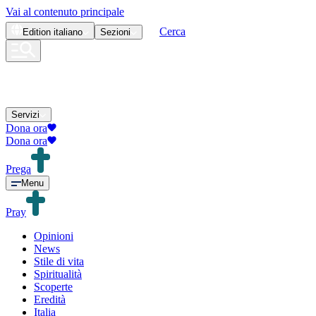
Vai al contenuto principale
Cerca
Edition
italiano
Sezioni
Servizi
Dona ora
Dona ora
Prega
Menu
Pray
Opinioni
News
Stile di vita
Spiritualità
Scoperte
Eredità
Italia