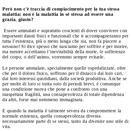
Però non c'è traccia di compiacimento per la tua stessa
malattia; non è la malattia in sé stessa ad essere una
grazia
,
giusto?
Essere ammalati e sopratutto coscienti di dover convivere con
importanti danni fisici e funzionali che ti accompagneranno per
tutta l’esistenza, più o meno lunga che sia, non fa piacere a
nessuno! Si dice spesso che nasciamo per soffrire e per morire,
ma mentre accettiamo l’inevitabilità della morte, le sofferenze
del corpo, o dell’animo, vorremmo sempre evitarle.
Le persone ammalate, specialmente quelle ospedalizzate, oltre
che per il dolore fisico, soffrono per il distacco dai loro cari,
dai loro interessi quotidiani, dalla società produttiva. Anche se
per molte di loro si tratta solo di periodi brevi, è comunque
una condizione nuova che pone a confronto con una
inaspettata fragilità, una consapevolezza di totale dipendenza
da altri, forse mai nemmeno immaginata.
E quando la malattia è talmente severa da compromettere la
normale esistenza, quella consapevolezza diventa
necessariamente parte di se stessi, tanto da divenire uno stile di
vita.