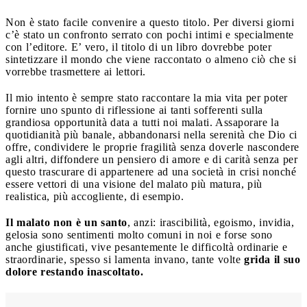
Non è stato facile convenire a questo titolo. Per diversi giorni
c’è stato un confronto serrato con pochi intimi e specialmente
con l’editore. E’ vero, il titolo di un libro dovrebbe poter
sintetizzare il mondo che viene raccontato o almeno ciò che si
vorrebbe trasmettere ai lettori.
Il mio intento è sempre stato raccontare la mia vita per poter
fornire uno spunto di riflessione ai tanti sofferenti sulla
grandiosa opportunità data a tutti noi malati. Assaporare la
quotidianità più banale, abbandonarsi nella serenità che Dio ci
offre, condividere le proprie fragilità senza doverle nascondere
agli altri, diffondere un pensiero di amore e di carità senza per
questo trascurare di appartenere ad una società in crisi nonché
essere vettori di una visione del malato più matura, più
realistica, più accogliente, di esempio.
Il malato non è un santo
, anzi: irascibilità, egoismo, invidia,
gelosia sono sentimenti molto comuni in noi e forse sono
anche giustificati, vive pesantemente le difficoltà ordinarie e
straordinarie, spesso si lamenta invano, tante volte
grida il suo
dolore restando inascoltato.