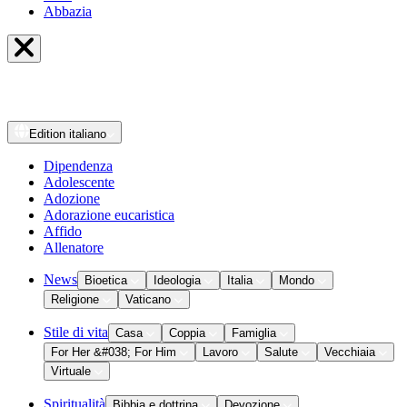
Abbazia
Edition
italiano
Dipendenza
Adolescente
Adozione
Adorazione eucaristica
Affido
Allenatore
News
Bioetica
Ideologia
Italia
Mondo
Religione
Vaticano
Stile di vita
Casa
Coppia
Famiglia
For Her &#038; For Him
Lavoro
Salute
Vecchiaia
Virtuale
Spiritualità
Bibbia e dottrina
Devozione