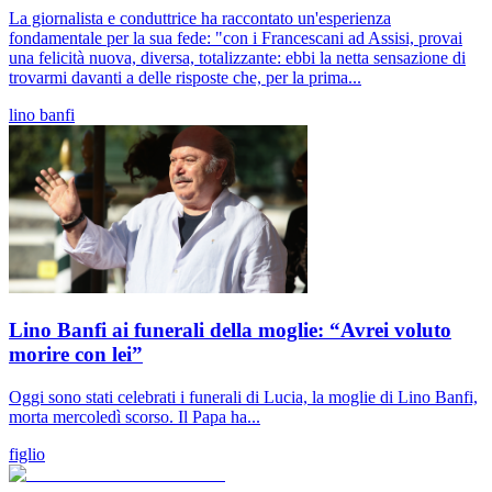
La giornalista e conduttrice ha raccontato un'esperienza
fondamentale per la sua fede: "con i Francescani ad Assisi, provai
una felicità nuova, diversa, totalizzante: ebbi la netta sensazione di
trovarmi davanti a delle risposte che, per la prima...
lino banfi
Lino Banfi ai funerali della moglie: “Avrei voluto
morire con lei”
Oggi sono stati celebrati i funerali di Lucia, la moglie di Lino Banfi,
morta mercoledì scorso. Il Papa ha...
figlio