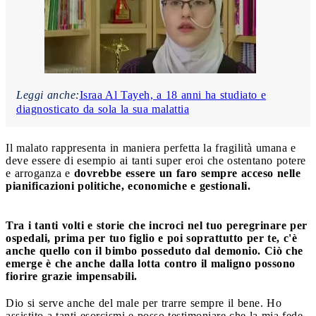
Leggi anche:
Israa Al Tayeh, a 18 anni ha studiato e
diagnosticato da sola la sua malattia
Il malato rappresenta in maniera perfetta la fragilità umana e
deve essere di esempio ai tanti super eroi che ostentano potere
e arroganza e
dovrebbe essere un faro sempre acceso nelle
pianificazioni politiche, economiche e gestionali.
Tra i tanti volti e storie che incroci nel tuo peregrinare per
ospedali, prima per tuo figlio e poi soprattutto per te, c'è
anche quello con il bimbo posseduto dal demonio. Ciò che
emerge è che anche dalla lotta contro il maligno possono
fiorire grazie impensabili.
Dio si serve anche del male per trarre sempre il bene. Ho
assistito a tanti esorcismi e posso testimoniare che la mia fede