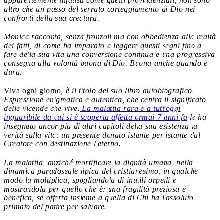
apparentemente infausti come quelli provvidenziali, non sono
altro che un passo del serrato corteggiamento di Dio nei
confronti della sua creatura.
Monica racconta, senza fronzoli ma con obbedienza alla realtà
dei fatti, di come ha imparato a leggere questi segni fino a
fare della sua vita una conversione continua e una progressiva
consegna alla volontà buona di Dio.
Buona anche quando è
dura.
Viva ogni giorno
, è il titolo del suo libro autobiografico.
Espressione enigmatica e autentica, che centra il significato
delle vicende che vive.
La malattia rara e a tutt'oggi
inguaribile da cui si è scoperta affetta ormai 7 anni fa
le ha
insegnato ancor più di altri capitoli della sua esistenza la
verità sulla vita: un presente donato istante per istante dal
Creatore con destinazione l'eterno.
La malattia, anziché mortificare la dignità umana, nella
dinamica paradossale tipica del cristianesimo, in qualche
modo la moltiplica, spogliandola di inutili orpelli e
mostrandola per quello che è: una fragilità preziosa e
benefica, se offerta insieme a quella di Chi ha l'assoluto
primato del patire per salvare.