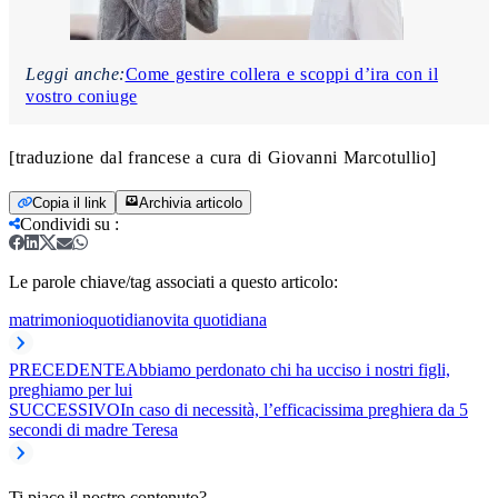
Leggi anche:
Come gestire collera e scoppi d’ira con il
vostro coniuge
[traduzione dal francese a cura di Giovanni Marcotullio]
Copia il link
Archivia articolo
Condividi su
:
Le parole chiave/tag associati a questo articolo:
matrimonio
quotidiano
vita quotidiana
PRECEDENTE
Abbiamo perdonato chi ha ucciso i nostri figli,
preghiamo per lui
SUCCESSIVO
In caso di necessità, l’efficacissima preghiera da 5
secondi di madre Teresa
Ti piace il nostro contenuto?