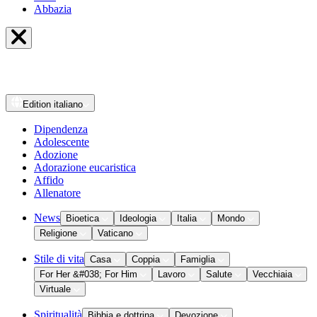
Abbazia
Edition
italiano
Dipendenza
Adolescente
Adozione
Adorazione eucaristica
Affido
Allenatore
News
Bioetica
Ideologia
Italia
Mondo
Religione
Vaticano
Stile di vita
Casa
Coppia
Famiglia
For Her &#038; For Him
Lavoro
Salute
Vecchiaia
Virtuale
Spiritualità
Bibbia e dottrina
Devozione