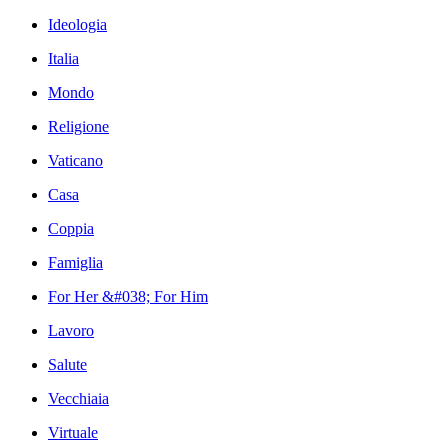
Ideologia
Italia
Mondo
Religione
Vaticano
Casa
Coppia
Famiglia
For Her &#038; For Him
Lavoro
Salute
Vecchiaia
Virtuale