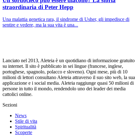
Un sordocieco può essere diacono? La storia
straordinaria di Peter Hepp
Una malattia genetica rara, il sindrome di Usher, gli impedisce di
sentire e vedere, ma la sua vita è una...
Lanciato nel 2013, Aleteia è un quotidiano di informazione gratuito
su internet. Il sito è pubblicato in sei lingue (francese, inglese,
portoghese, spagnolo, polacco e sloveno). Ogni mese, più di 10
milioni di lettori consultano Aleteia attraverso il suo sito web, la sua
applicazione e i social media. Aleteia raggiunge quasi 50 milioni di
persone in tutto il mondo, rendendolo uno dei leader dei media
cattolici online.
Sezioni
News
Stile di vita
Spiritualità
Scoperte