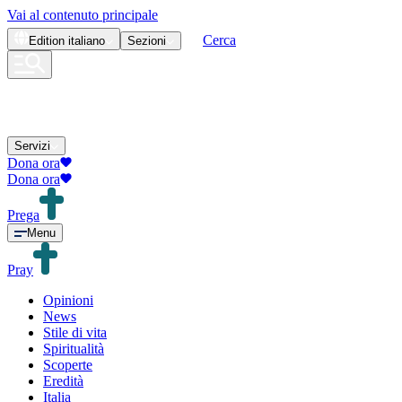
Vai al contenuto principale
Cerca
Edition
italiano
Sezioni
Servizi
Dona ora
Dona ora
Prega
Menu
Pray
Opinioni
News
Stile di vita
Spiritualità
Scoperte
Eredità
Italia