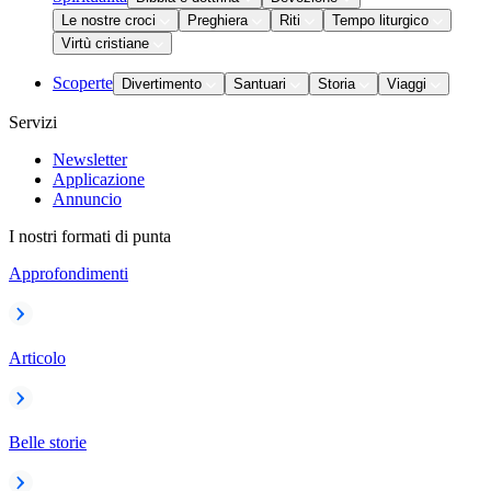
Le nostre croci
Preghiera
Riti
Tempo liturgico
Virtù cristiane
Scoperte
Divertimento
Santuari
Storia
Viaggi
Servizi
Newsletter
Applicazione
Annuncio
I nostri formati di punta
Approfondimenti
Articolo
Belle storie