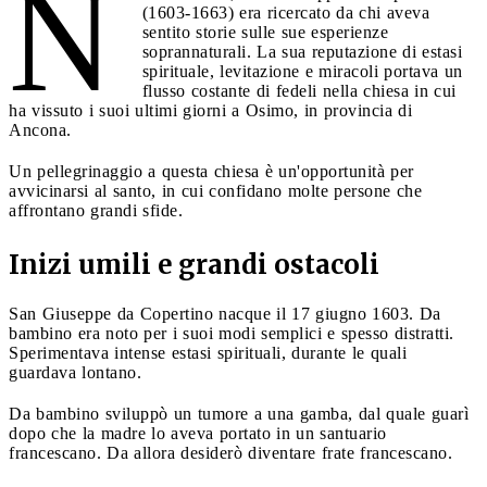
N
(1603-1663) era ricercato da chi aveva
sentito storie sulle sue esperienze
soprannaturali. La sua reputazione di estasi
spirituale, levitazione e miracoli portava un
flusso costante di fedeli nella chiesa in cui
ha vissuto i suoi ultimi giorni a Osimo, in provincia di
Ancona.
Un pellegrinaggio a questa chiesa è un'opportunità per
avvicinarsi al santo, in cui confidano molte persone che
affrontano grandi sfide.
Inizi umili e grandi ostacoli
San Giuseppe da Copertino nacque il 17 giugno 1603. Da
bambino era noto per i suoi modi semplici e spesso distratti.
Sperimentava intense estasi spirituali, durante le quali
guardava lontano.
Da bambino sviluppò un tumore a una gamba, dal quale guarì
dopo che la madre lo aveva portato in un santuario
francescano. Da allora desiderò diventare frate francescano.