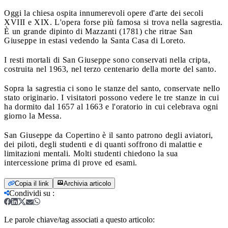
Oggi la chiesa ospita innumerevoli opere d'arte dei secoli
XVIII e XIX. L'opera forse più famosa si trova nella sagrestia.
È un grande dipinto di Mazzanti (1781) che ritrae San
Giuseppe in estasi vedendo la Santa Casa di Loreto.
I resti mortali di San Giuseppe sono conservati nella cripta,
costruita nel 1963, nel terzo centenario della morte del santo.
Sopra la sagrestia ci sono le stanze del santo, conservate nello
stato originario. I visitatori possono vedere le tre stanze in cui
ha dormito dal 1657 al 1663 e l'oratorio in cui celebrava ogni
giorno la Messa.
San Giuseppe da Copertino è il santo patrono degli aviatori,
dei piloti, degli studenti e di quanti soffrono di malattie e
limitazioni mentali. Molti studenti chiedono la sua
intercessione prima di prove ed esami.
Copia il link
Archivia articolo
Condividi su
:
Le parole chiave/tag associati a questo articolo: