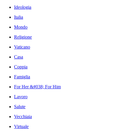
Ideologia
Italia
Mondo
Religione
Vaticano
Casa
Coppia
Famiglia
For Her &#038; For Him
Lavoro
Salute
Vecchiaia
Virtuale