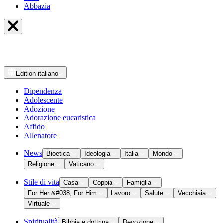
Abbazia
Edition
italiano
Dipendenza
Adolescente
Adozione
Adorazione eucaristica
Affido
Allenatore
News
Bioetica
Ideologia
Italia
Mondo
Religione
Vaticano
Stile di vita
Casa
Coppia
Famiglia
For Her &#038; For Him
Lavoro
Salute
Vecchiaia
Virtuale
Spiritualità
Bibbia e dottrina
Devozione