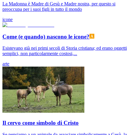
La Madonna è Madre di Gesù e Madre nostra, per questo si
preoccupa per i suoi figli in tutto il mondo
icone
Come (e quando) nascono le icone?
Esistevano già nei primi secoli di Storia cristiana; ed erano oggetti
semplici, non particolarmente costosi,...
arte
Il cervo come simbolo di Cristo
Se pensiamo a un animale da associare simbolicamente a Gesù, la