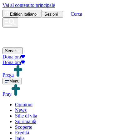
Vai al contenuto principale
Cerca
Edition
italiano
Sezioni
Servizi
Dona ora
Dona ora
Prega
Menu
Pray
Opinioni
News
Stile di vita
Spiritualità
Scoperte
Eredità
Italia