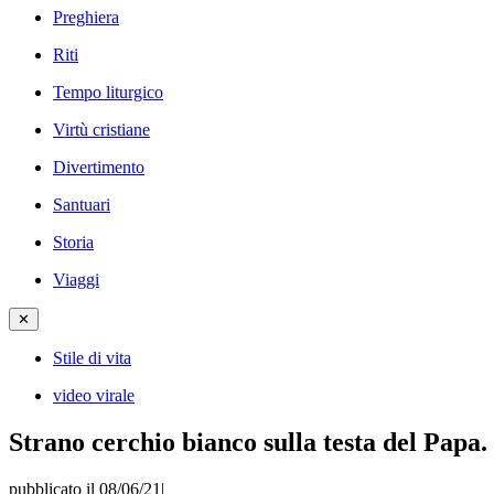
Preghiera
Riti
Tempo liturgico
Virtù cristiane
Divertimento
Santuari
Storia
Viaggi
✕
Stile di vita
video virale
Strano cerchio bianco sulla testa del Papa. 
pubblicato il 08/06/21
|