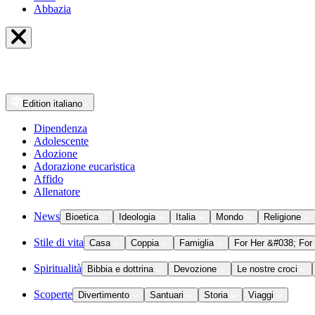
Abbazia
Edition
italiano
Dipendenza
Adolescente
Adozione
Adorazione eucaristica
Affido
Allenatore
News
Bioetica
Ideologia
Italia
Mondo
Religione
Stile di vita
Casa
Coppia
Famiglia
For Her &#038; For
Spiritualità
Bibbia e dottrina
Devozione
Le nostre croci
Scoperte
Divertimento
Santuari
Storia
Viaggi