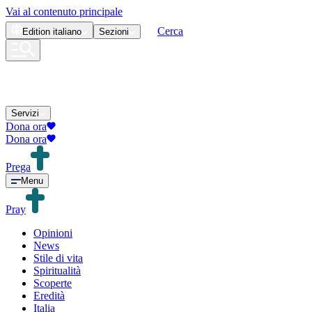
Vai al contenuto principale
Cerca
Edition
italiano
Sezioni
Servizi
Dona ora
Dona ora
Prega
Menu
Pray
Opinioni
News
Stile di vita
Spiritualità
Scoperte
Eredità
Italia