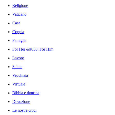
Religione
Vaticano
Casa
Coppia
Famiglia
For Her &#038; For Him
Lavoro
Salute
Vecchiaia
Virtuale
Bibbia e dottrina
Devozione
Le nostre croci