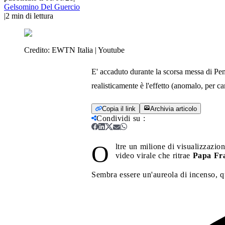
Gelsomino Del Guercio
|
2
min di lettura
Credito:
EWTN Italia | Youtube
E' accaduto durante la scorsa messa di Pent
realisticamente è l'effetto (anomalo, per c
Copia il link
Archivia articolo
Condividi su
:
O
ltre un milione di visualizzazio
video virale che ritrae
Papa Fr
Sembra essere un'aureola di incenso, qu