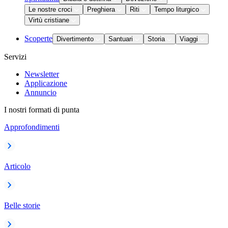
Le nostre croci
Preghiera
Riti
Tempo liturgico
Virtù cristiane
Scoperte
Divertimento
Santuari
Storia
Viaggi
Servizi
Newsletter
Applicazione
Annuncio
I nostri formati di punta
Approfondimenti
Articolo
Belle storie