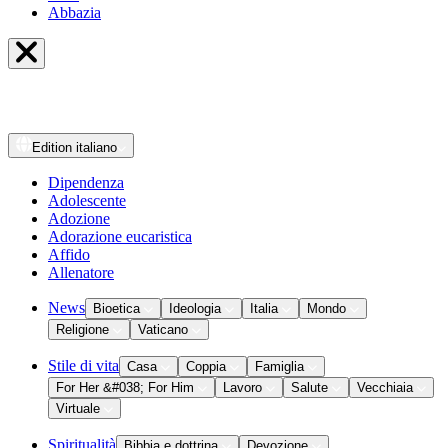
Abbazia
Edition
italiano
Dipendenza
Adolescente
Adozione
Adorazione eucaristica
Affido
Allenatore
News
Bioetica
Ideologia
Italia
Mondo
Religione
Vaticano
Stile di vita
Casa
Coppia
Famiglia
For Her &#038; For Him
Lavoro
Salute
Vecchiaia
Virtuale
Spiritualità
Bibbia e dottrina
Devozione