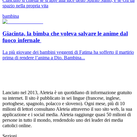
Ciascuno si chieda se si apre alla luce dello Spirito Santo, e se Gli dà
spazio nella propria vita
bambina
Giacinta, la bimba che voleva salvare le anime dal
fuoco infernale
La più giovane dei bambini veggenti di Fatima ha sofferto il martirio
prima di rendere l’anima a Dio. Bambina...
Lanciato nel 2013, Aleteia è un quotidiano di informazione gratuito
su internet. Il sito è pubblicato in sei lingue (francese, inglese,
portoghese, spagnolo, polacco e sloveno). Ogni mese, più di 10
milioni di lettori consultano Aleteia attraverso il suo sito web, la sua
applicazione e i social media. Aleteia raggiunge quasi 50 milioni di
persone in tutto il mondo, rendendolo uno dei leader dei media
cattolici online.
Sezioni