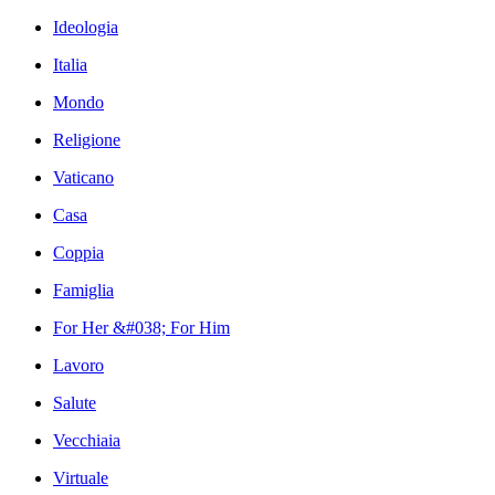
Ideologia
Italia
Mondo
Religione
Vaticano
Casa
Coppia
Famiglia
For Her &#038; For Him
Lavoro
Salute
Vecchiaia
Virtuale