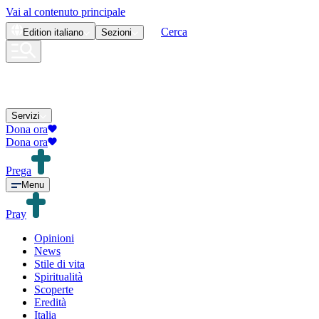
Vai al contenuto principale
Cerca
Edition
italiano
Sezioni
Servizi
Dona ora
Dona ora
Prega
Menu
Pray
Opinioni
News
Stile di vita
Spiritualità
Scoperte
Eredità
Italia