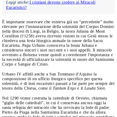
Leggi anche:
I cristiani devono credere ai Miracoli
Eucaristici?
È importante osservare che esisteva già un “precedente” molto
rilevante per l'instaurazione della solennità del Corpus Domini:
nella diocesi di Liegi, in Belgio, la suora Juliana de Mont
Cornillon (†1258) aveva ricevuto visioni in cui Gesù stesso le
chiedeva una festa liturgica annuale in onore della Sacra
Eucaristia. Papa Urbano conosceva la beata Juliana e
considerava sinceri i suoi racconti e i suoi appelli. Il miracolo
avvenuto a Bolsena venne quindi a corroborare l'importanza e
la necesità di ufficializzare la solennità in onore del Santissimo
Corpo e Sangue di Cristo.
Urbano IV affidò anche a San Tommaso d'Aquino la
composizione di un ufficio liturgico specifico per questa
solennità, e di inni eucaristici passati a far parte per sempre del
tesoro della Chiesa, come il
Tantum Ergo
e il
Lauda Sion
.
Nel 1290 venne costruita la cattedrale di Orvieto, chiamata
“giglio delle cattedrali”, in cui è conservata ancora oggi la
santa reliquia del miracolo che ha ravvivato la fede di padre
Pietro da Praga nella Santissima Eucaristia e che da allora
ravviva anche la fede di tutti i cattolici nel miracolo quotidiano