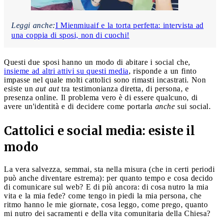
Leggi anche:
I Mienmiuaif e la torta perfetta: intervista ad
una coppia di sposi, non di cuochi!
Questi due sposi hanno un modo di abitare i social che,
insieme ad altri attivi su questi media
, risponde a un finto
impasse nel quale molti cattolici sono rimasti incastrati. Non
esiste un
aut aut
tra testimonianza diretta, di persona, e
presenza online. Il problema vero è di essere qualcuno, di
avere un'identità e di decidere come portarla
anche
sui social.
Cattolici e social media: esiste il
modo
La vera salvezza, semmai, sta nella misura (che in certi periodi
può anche diventare estrema): per quanto tempo e cosa decido
di comunicare sul web? E di più ancora: di cosa nutro la mia
vita e la mia fede? come tengo in piedi la mia persona, che
ritmo hanno le mie giornate, cosa leggo, come prego, quanto
mi nutro dei sacramenti e della vita comunitaria della Chiesa?