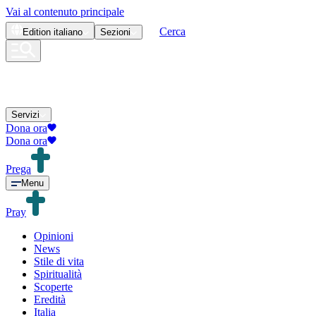
Vai al contenuto principale
Cerca
Edition
italiano
Sezioni
Servizi
Dona ora
Dona ora
Prega
Menu
Pray
Opinioni
News
Stile di vita
Spiritualità
Scoperte
Eredità
Italia