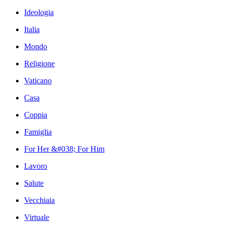
Ideologia
Italia
Mondo
Religione
Vaticano
Casa
Coppia
Famiglia
For Her &#038; For Him
Lavoro
Salute
Vecchiaia
Virtuale