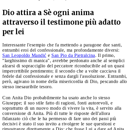
Dio attira a Sè ogni anima
attraverso il testimone più adatto
per lei
Interessante l'esempio che fa mettendo a paragone due santi,
entrambi eroi del confessionale, ma profondamente diversi:
San Leopoldo Mandić
e
San Pio da Pietralcina
. Il primo,
"larghissimo di manica", avrebbe perdonato anche al semplici
alzarsi di sopracciglio del peccatore riconducibile ad un quasi
impercettibile pentimento; il secondo che a volte cacciava il
fedele dal confessionale e senza dargli l'assoluzione. Entrambi,
però, agivano in nome della misericordia di Dio, pescando allo
stesso inesauribile tesoro.
Con Anita Dio probabilmente ha usato anche lo stesso
Giuseppe; il suo stile fatto di ragioni, fonti autorevoli, e
soprattutto di un nuovo modo di vivere la vita, è servito alla
conversione di Anita. Più di tutte le risposte dell'allora
fidanzato ciò che le ha permesso di fare uno dei passi più
decisivi è stato il suo invito a rivolgere le sue questioni e
rimostranze direttamente a Dio: che fosse Lui a dare ad Anita