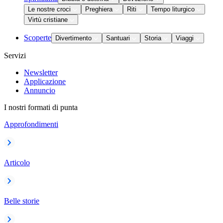
Le nostre croci
Preghiera
Riti
Tempo liturgico
Virtù cristiane
Scoperte
Divertimento
Santuari
Storia
Viaggi
Servizi
Newsletter
Applicazione
Annuncio
I nostri formati di punta
Approfondimenti
Articolo
Belle storie