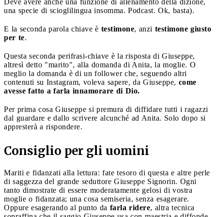
Deve avere anche una funzione di allenamento della dizione,
una specie di scioglilingua insomma. Podcast. Ok, basta).
E la seconda parola chiave è
testimone
, anzi
testimone giusto
per te
.
Questa seconda perifrasi-chiave è la risposta di Giuseppe,
altresì detto "marito", alla domanda di Anita, la moglie. O
meglio la domanda è di un follower che, seguendo altri
contenuti su Instagram, voleva sapere, da Giuseppe,
come
avesse fatto a farla innamorare di Dio.
Per prima cosa Giuseppe si premura di diffidare tutti i ragazzi
dal guardare e dallo scrivere alcunché ad Anita. Solo dopo si
appresterà a rispondere.
Consiglio per gli uomini
Mariti e fidanzati alla lettura: fate tesoro di questa e altre perle
di saggezza del grande seduttore Giuseppe Signorin. Ogni
tanto dimostrate di essere moderatamente gelosi di vostra
moglie o fidanzata; una cosa semiseria, senza esagerare.
Oppure esagerando al punto da
farla ridere
, altra tecnica
sopraffina che il saggio Giuseppe usa con maestria e diffonde