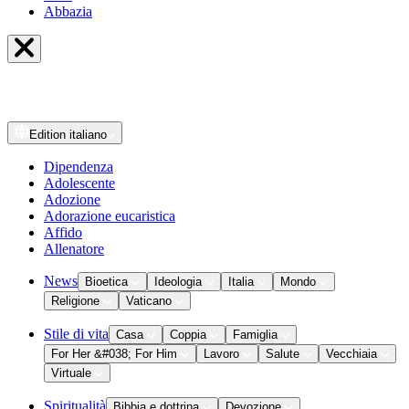
Abbazia
Edition
italiano
Dipendenza
Adolescente
Adozione
Adorazione eucaristica
Affido
Allenatore
News
Bioetica
Ideologia
Italia
Mondo
Religione
Vaticano
Stile di vita
Casa
Coppia
Famiglia
For Her &#038; For Him
Lavoro
Salute
Vecchiaia
Virtuale
Spiritualità
Bibbia e dottrina
Devozione