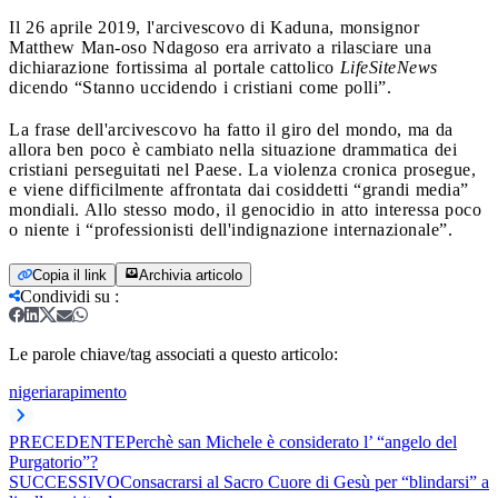
Il 26 aprile 2019, l'arcivescovo di Kaduna, monsignor
Matthew Man-oso Ndagoso era arrivato a rilasciare una
dichiarazione fortissima al portale cattolico
LifeSiteNews
dicendo “Stanno uccidendo i cristiani come polli”.
La frase dell'arcivescovo ha fatto il giro del mondo, ma da
allora ben poco è cambiato nella situazione drammatica dei
cristiani perseguitati nel Paese. La violenza cronica prosegue,
e viene difficilmente affrontata dai cosiddetti “grandi media”
mondiali. Allo stesso modo, il genocidio in atto interessa poco
o niente i “professionisti dell'indignazione internazionale”.
Copia il link
Archivia articolo
Condividi su
:
Le parole chiave/tag associati a questo articolo:
nigeria
rapimento
PRECEDENTE
Perchè san Michele è considerato l’ “angelo del
Purgatorio”?
SUCCESSIVO
Consacrarsi al Sacro Cuore di Gesù per “blindarsi” a