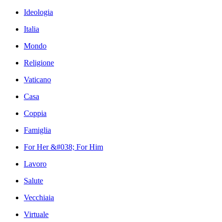
Ideologia
Italia
Mondo
Religione
Vaticano
Casa
Coppia
Famiglia
For Her &#038; For Him
Lavoro
Salute
Vecchiaia
Virtuale