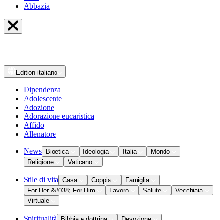
Abbazia
Edition
italiano
Dipendenza
Adolescente
Adozione
Adorazione eucaristica
Affido
Allenatore
News
Bioetica
Ideologia
Italia
Mondo
Religione
Vaticano
Stile di vita
Casa
Coppia
Famiglia
For Her &#038; For Him
Lavoro
Salute
Vecchiaia
Virtuale
Spiritualità
Bibbia e dottrina
Devozione