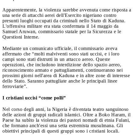
Apparentemente, la violenza sarebbe avvenuta come risposta a
una serie di attacchi aerei dell'Esercito nigeriano contro
presunti luoghi occupati da criminali nello Stato di Kaduna.
L'offensiva militare era stata confermata il 14 maggio da
Samuel Aruwan, commissario statale per la Sicurezza e le
Questioni Interne.
Mediante un comunicato ufficiale, il commissario aveva
affermato che “molti malviventi sono stati uccisi, e i loro
campi sono stati distrutti in un attacco aereo. Queste
operazioni, che includono interdizione dello spazio aereo,
riconoscimento armato e pattugliamenti, continueranno nei
prossimi giorni nell'area di Kaduna e in altre zone di interesse
dello Stato. Saranno pattugliate anche le principali linee
ferroviarie”.
I cristiani uccisi “come polli”
Nel corso degli anni, la Nigeria è diventata teatro sanguinoso
delle azioni di gruppi radicali islamici. Oltre a Boko Haram, il
Paese ha subìto la violenza dei pastori nomadi di etnia Fulani,
che formano anch'essi una setta estremista musulmana. Gli
obiettivi principali di questi gruppi sono i cristiani locali.