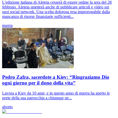
L'edizione italiana di Aleteia cesserà di essere online la sera del 28
febbraio. Aleteia smetterà anche di pubblicare articoli e video sui
suoi social network. Una scelta dolorosa resa improrogabile dalla
mancanza di risorse finanziarie sufficienti...
guerra
Pedro Zafra, sacerdote a Kiev: “Ringraziamo Dio
ogni giorno per il dono della vita”
Lavora a Kiev da 10 anni, e in questo anno di guerra ha aperto le
porte della sua parrocchia a chiunque ne...
aborto