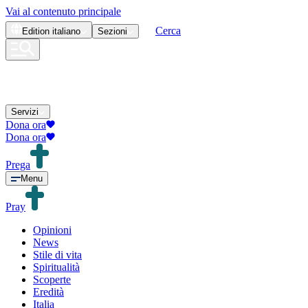
Vai al contenuto principale
Cerca
Edition
italiano
Sezioni
Servizi
Dona ora
Dona ora
Prega
Menu
Pray
Opinioni
News
Stile di vita
Spiritualità
Scoperte
Eredità
Italia