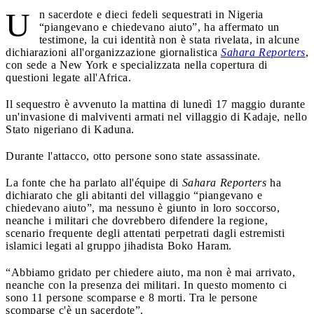
U
n sacerdote e dieci fedeli sequestrati in Nigeria
“piangevano e chiedevano aiuto”, ha affermato un
testimone, la cui identità non è stata rivelata, in alcune
dichiarazioni all'organizzazione giornalistica
Sahara Reporters
,
con sede a New York e specializzata nella copertura di
questioni legate all'Africa.
Il sequestro è avvenuto la mattina di lunedì 17 maggio durante
un'invasione di malviventi armati nel villaggio di Kadaje, nello
Stato nigeriano di Kaduna.
Durante l'attacco, otto persone sono state assassinate.
La fonte che ha parlato all'équipe di
Sahara Reporters
ha
dichiarato che gli abitanti del villaggio “piangevano e
chiedevano aiuto”, ma nessuno è giunto in loro soccorso,
neanche i militari che dovrebbero difendere la regione,
scenario frequente degli attentati perpetrati dagli estremisti
islamici legati al gruppo jihadista Boko Haram.
“Abbiamo gridato per chiedere aiuto, ma non è mai arrivato,
neanche con la presenza dei militari. In questo momento ci
sono 11 persone scomparse e 8 morti. Tra le persone
scomparse c'è un sacerdote”.