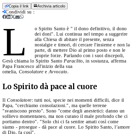
Copia il link
Archivia articolo
Condividi su
:
L
o Spirito Santo è " il dono definitivo, il dono
dei doni". Lui continua nel tempo a suggerire
alla Chiesa di abitare il presente, senza
nostalgie e timori, di cercare l'insieme e non la
parte, di mettere Dio al primo posto e non le
proprie forze. Parlando con i suoi discepoli,
Gesù chiama lo Spirito Santo
Paraclito
, in sostanza, afferma
Papa Francesco all'inizio della sua
omelia,
Consolatore
e
Avvocato
.
Lo Spirito dà pace al cuore
Il
Consolatore
: tutti noi, specie nei momenti difficili, dice il
Papa, "cerchiamo consolazioni.", ma quelle terrene
"svaniscono presto". Sono "come degli anestetici: danno un
sollievo momentaneo, ma non curano il male profondo che ci
portiamo dentro". "Solo chi ci fa sentire amati così come
siamo - prosegue - dà pace al cuore. Lo Spirito Santo, l’amore
di Dio, fa così".