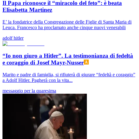
Il Papa riconosce il “miracolo del feto”: è beata
Elisabetta Martinez
E’ la fondatrice della Congregazione delle Figlie di Santa Maria di
Leuca. Francesco ha proclamato anche cinque nuovi venerabili
adolf hitler
“Io non giuro a Hitler”. La testimonianza di fedeltà
e coraggio di Josef Mayr-Nusser
Marito e padre di famiglia, si rifiuterà di giurare “fedeltà e coraggio”
a Adolf Hitler. Pagherà con la vita...
messaggio per la quaresima