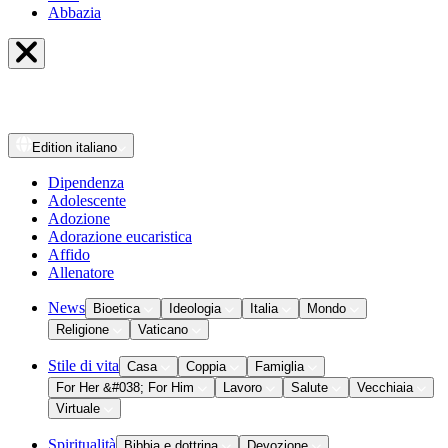
Abbazia
Edition
italiano
Dipendenza
Adolescente
Adozione
Adorazione eucaristica
Affido
Allenatore
News
Bioetica
Ideologia
Italia
Mondo
Religione
Vaticano
Stile di vita
Casa
Coppia
Famiglia
For Her &#038; For Him
Lavoro
Salute
Vecchiaia
Virtuale
Spiritualità
Bibbia e dottrina
Devozione