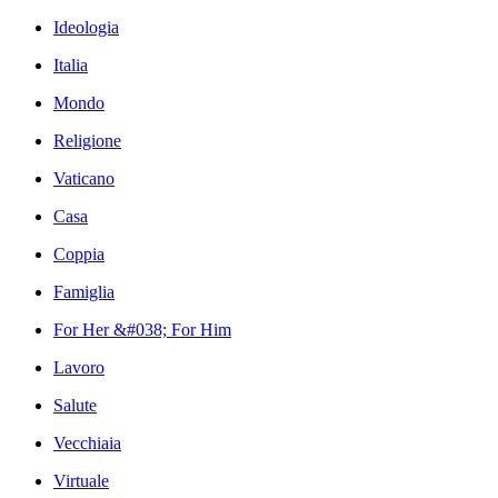
Ideologia
Italia
Mondo
Religione
Vaticano
Casa
Coppia
Famiglia
For Her &#038; For Him
Lavoro
Salute
Vecchiaia
Virtuale