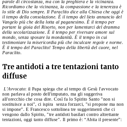
parole di circostanza, ma con la preghiera e la vicinanza.
Ricordiamo che la vicinanza, la compassione e la tenerezza è
lo stile di Dio sempre. Il Paraclito dice alla Chiesa che oggi è
il tempo della consolazione. È il tempo del lieto annuncio del
Vangelo più che della lotta al paganesimo. È il tempo per
portare la gioia del Risorto, non per lamentarci del dramma
della secolarizzazione. È il tempo per riversare amore sul
mondo, senza sposare la mondanità. È il tempo in cui
testimoniare la misericordia più che inculcare regole e norme.
È il tempo del Paraclito! Tempo della libertà del cuore, nel
Paraclito.
Tre antidoti a tre tentazioni tanto
diffuse
L’Avvocato
: il Papa spiega che al tempo di Gesù l'avvocato
non parlava al posto dell'imputato, ma gli suggeriva
all'orecchio che cosa dire. Così fa lo Spirito Santo "non si
sostituisce a noi", ci ispira senza forzarci, "si propone ma non
si impone". E Francesco sottolinea tre suggerimenti che ci
vengono dallo Spirito, "tre antidoti basilari contro altrettante
tentazioni, oggi tanto diffuse". Il primo è: “Abita il presente”: