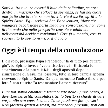
Sorella, fratello, se avverti il buio della solitudine, se porti
dentro un macigno che soffoca la speranza, se hai nel cuore
una ferita che brucia, se non trovi la via d’uscita, apriti allo
Spirito Santo. Egli, scriveva San Bonaventura, "dove c’è
maggiore tribolazione porta maggiore consolazione, non come
fa il mondo che nella prosperità consola e adula ma
nell’avversità deride e condanna". Così fa il mondo, così fa
soprattutto lo spirito nemico, il diavolo.
Oggi è il tempo della consolazione
Il diavolo, prosegue Papa Francesco, "fa di tutto per buttarci
giù", lo Spirito invece "vuole risollevarci". E ricorda lo
smarrimento e la paura iniziali degli apostoli dopo la
risurrezione di Gesù, ma, osserva, tutto in loro cambia appena
ricevono lo Spirito Santo. Da quel momento l'unico timore per
loro è non riuscire "a testimoniare l’amore ricevuto".
Pure noi siamo chiamati a testimoniare nello Spirito Santo, a
diventare paracliti, consolatori. Sì, lo Spirito ci chiede di dare
corpo alla sua consolazione. Come possiamo fare questo?
Non facendo grandi discorsi, ma facendoci prossimi; non con