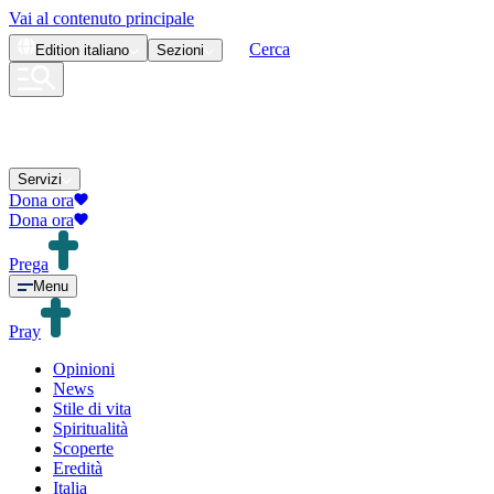
Vai al contenuto principale
Cerca
Edition
italiano
Sezioni
Servizi
Dona ora
Dona ora
Prega
Menu
Pray
Opinioni
News
Stile di vita
Spiritualità
Scoperte
Eredità
Italia