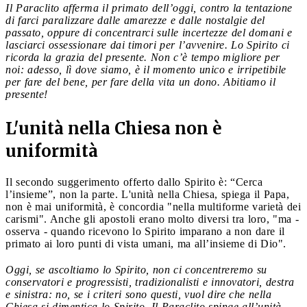
Il Paraclito afferma il primato dell’oggi, contro la tentazione
di farci paralizzare dalle amarezze e dalle nostalgie del
passato, oppure di concentrarci sulle incertezze del domani e
lasciarci ossessionare dai timori per l’avvenire. Lo Spirito ci
ricorda la grazia del presente. Non c’è tempo migliore per
noi: adesso, lì dove siamo, è il momento unico e irripetibile
per fare del bene, per fare della vita un dono. Abitiamo il
presente!
L'unità nella Chiesa non è
uniformità
Il secondo suggerimento offerto dallo Spirito è: “Cerca
l’insieme”, non la parte. L'unità nella Chiesa, spiega il Papa,
non è mai uniformità, è concordia "nella multiforme varietà dei
carismi". Anche gli apostoli erano molto diversi tra loro, "ma -
osserva - quando ricevono lo Spirito imparano a non dare il
primato ai loro punti di vista umani, ma all’insieme di Dio".
Oggi, se ascoltiamo lo Spirito, non ci concentreremo su
conservatori e progressisti, tradizionalisti e innovatori, destra
e sinistra: no, se i criteri sono questi, vuol dire che nella
Chiesa si dimentica lo Spirito. Il Paraclito spinge all’unità,