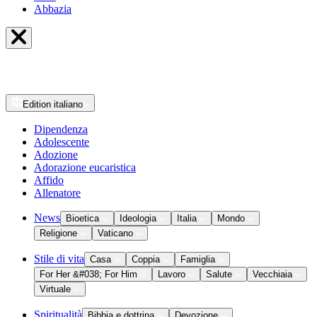
Abbazia
Edition
italiano
Dipendenza
Adolescente
Adozione
Adorazione eucaristica
Affido
Allenatore
News
Bioetica
Ideologia
Italia
Mondo
Religione
Vaticano
Stile di vita
Casa
Coppia
Famiglia
For Her &#038; For Him
Lavoro
Salute
Vecchiaia
Virtuale
Spiritualità
Bibbia e dottrina
Devozione