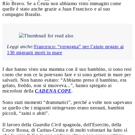
Río Bravo. Se a Ceuta non abbiamo visto immagini come
quelle è stato anche grazie a Juan Francisco e al suo
compagno Braulio.
Leggi anche:
Francesco: “vergogna” per l’aiuto negato ai
130 migranti morti in mare
I due hanno visto una mamma con il suo bambino, si sono resi
conto che non ce la potevano fare e si sono gettati in mare per
salvarli. Non hanno esitato: “Abbiamo preso il bambino, era
gelato, freddo, non si muoveva...”, hanno spiegato ai
microfoni della
CADENA COPE
.
Sono stati momenti “drammatici”, perché a volte non sapevano
se quello che i migranti stringevano erano neonati, bambini
piccoli, “zaini o abiti”.
Il lavoro della
Guardia Civil
spagnola, dell'Esercito, della
Croce Rossa, di Caritas-Ceuta e di molti volontari ha fatto sì