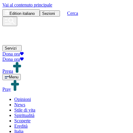
Vai al contenuto principale
Cerca
Edition
italiano
Sezioni
Servizi
Dona ora
Dona ora
Prega
Menu
Pray
Opinioni
News
Stile di vita
Spiritualità
Scoperte
Eredità
Italia