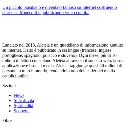
Un piccolo brasiliano è diventato famoso su Internet costruendo
chiese su Minecraft e pubblicando video con il...
Lanciato nel 2013, Aleteia è un quotidiano di informazione gratuito
su internet. Il sito è pubblicato in sei lingue (francese, inglese,
portoghese, spagnolo, polacco e sloveno). Ogni mese, più di 10
milioni di lettori consultano Aleteia attraverso il suo sito web, la sua
applicazione e i social media. Aleteia raggiunge quasi 50 milioni di
persone in tutto il mondo, rendendolo uno dei leader dei media
cattolici online.
Sezioni
News
Stile di vita
Spiritualità
Scoperte
Fibre