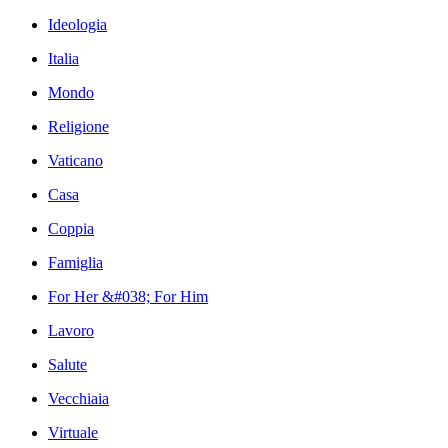
Ideologia
Italia
Mondo
Religione
Vaticano
Casa
Coppia
Famiglia
For Her &#038; For Him
Lavoro
Salute
Vecchiaia
Virtuale