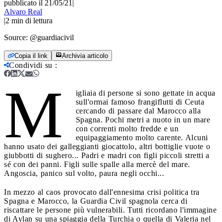
pubblicato il 21/05/21
|
Alvaro Real
|
2
min di lettura
Source:
@guardiacivil
Copia il link
Archivia articolo
Condividi su
:
M
igliaia di persone si sono gettate in acqua
sull'ormai famoso frangiflutti di Ceuta
cercando di passare dal Marocco alla
Spagna. Pochi metri a nuoto in un mare
con correnti molto fredde e un
equipaggiamento molto carente. Alcuni
hanno usato dei galleggianti giocattolo, altri bottiglie vuote o
giubbotti di sughero... Padri e madri con figli piccoli stretti a
sé con dei panni. Figli sulle spalle alla mercè del mare.
Angoscia, panico sul volto, paura negli occhi...
In mezzo al caos provocato dall'ennesima crisi politica tra
Spagna e Marocco, la Guardia Civil spagnola cerca di
riscattare le persone più vulnerabili. Tutti ricordano l'immagine
di Aylan su una spiaggia della Turchia o quella di Valeria nel