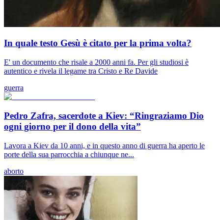
In quale testo Gesù è citato per la prima volta?
E' un documento che risale a 2000 anni fa. Per gli studiosi è
autentico e rivela il legame tra Cristo e Re Davide
guerra
Pedro Zafra, sacerdote a Kiev: “Ringraziamo Dio
ogni giorno per il dono della vita”
Lavora a Kiev da 10 anni, e in questo anno di guerra ha aperto le
porte della sua parrocchia a chiunque ne...
aborto