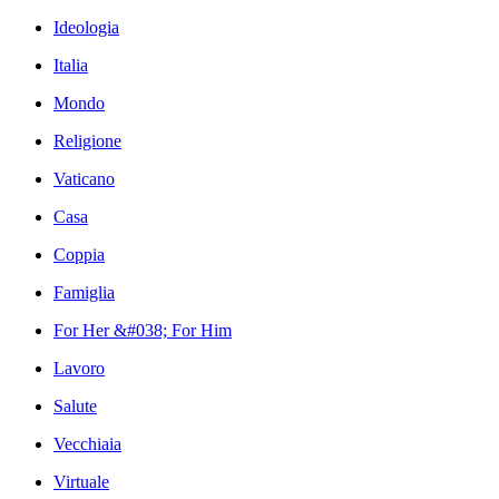
Ideologia
Italia
Mondo
Religione
Vaticano
Casa
Coppia
Famiglia
For Her &#038; For Him
Lavoro
Salute
Vecchiaia
Virtuale