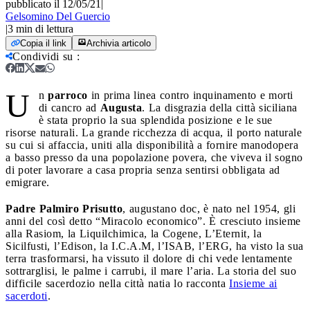
pubblicato il 12/05/21
|
Gelsomino Del Guercio
|
3
min di lettura
Copia il link
Archivia articolo
Condividi su
:
U
n
parroco
in prima linea contro inquinamento e morti
di cancro ad
Augusta
. La disgrazia della città siciliana
è stata proprio la sua splendida posizione e le sue
risorse naturali. La grande ricchezza di acqua, il porto naturale
su cui si affaccia, uniti alla disponibilità a fornire manodopera
a basso presso da una popolazione povera, che viveva il sogno
di poter lavorare a casa propria senza sentirsi obbligata ad
emigrare.
Padre Palmiro Prisutto
, augustano doc, è nato nel 1954, gli
anni del così detto “Miracolo economico”. È cresciuto insieme
alla Rasiom, la Liquilchimica, la Cogene, L’Eternit, la
Sicilfusti, l’Edison, la I.C.A.M, l’ISAB, l’ERG, ha visto la sua
terra trasformarsi, ha vissuto il dolore di chi vede lentamente
sottrarglisi, le palme i carrubi, il mare l’aria. La storia del suo
difficile sacerdozio nella città natia lo racconta
Insieme ai
sacerdoti
.