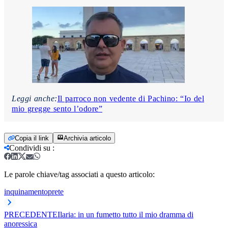
Leggi anche:
Il parroco non vedente di Pachino: “Io del
mio gregge sento l’odore”
Copia il link
Archivia articolo
Condividi su
:
Le parole chiave/tag associati a questo articolo:
inquinamento
prete
PRECEDENTE
Ilaria: in un fumetto tutto il mio dramma di
anoressica