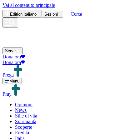
Vai al contenuto principale
Cerca
Edition
italiano
Sezioni
Servizi
Dona ora
Dona ora
Prega
Menu
Pray
Opinioni
News
Stile di vita
Spiritualità
Scoperte
Eredità
Italia