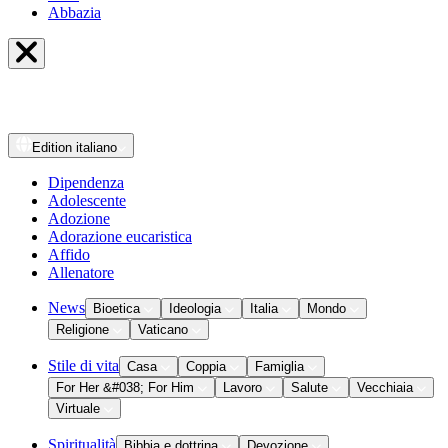
Abbazia
Edition
italiano
Dipendenza
Adolescente
Adozione
Adorazione eucaristica
Affido
Allenatore
News
Bioetica
Ideologia
Italia
Mondo
Religione
Vaticano
Stile di vita
Casa
Coppia
Famiglia
For Her &#038; For Him
Lavoro
Salute
Vecchiaia
Virtuale
Spiritualità
Bibbia e dottrina
Devozione