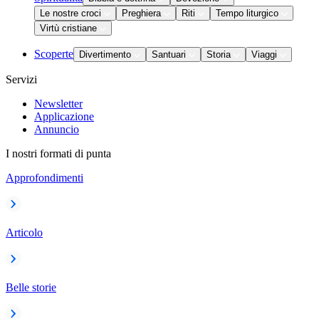
Le nostre croci
Preghiera
Riti
Tempo liturgico
Virtù cristiane
Scoperte
Divertimento
Santuari
Storia
Viaggi
Servizi
Newsletter
Applicazione
Annuncio
I nostri formati di punta
Approfondimenti
Articolo
Belle storie