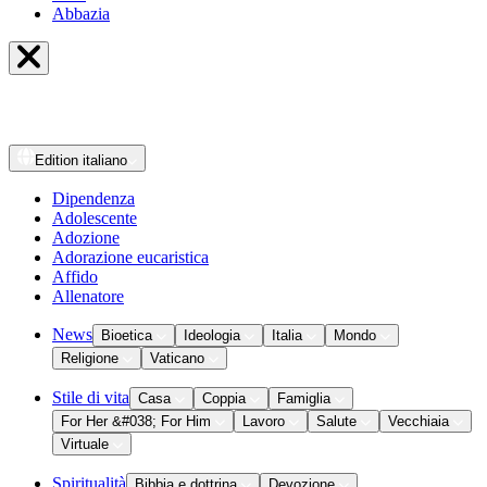
Abbazia
Edition
italiano
Dipendenza
Adolescente
Adozione
Adorazione eucaristica
Affido
Allenatore
News
Bioetica
Ideologia
Italia
Mondo
Religione
Vaticano
Stile di vita
Casa
Coppia
Famiglia
For Her &#038; For Him
Lavoro
Salute
Vecchiaia
Virtuale
Spiritualità
Bibbia e dottrina
Devozione