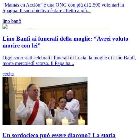
“Mamás en Acción” è una ONG con più di 2.500 volontari in
Spagna. Il suo obiettivo è dare affetto a più...
lino banfi
Lino Banfi ai funerali della moglie: “Avrei voluto
morire con lei”
Oggi sono stati celebrati i funerali di Lucia, la moglie di Lino Banfi,
morta mercoledì scorso. Il Papa ha...
cecita
Un sordocieco può essere diacono? La storia