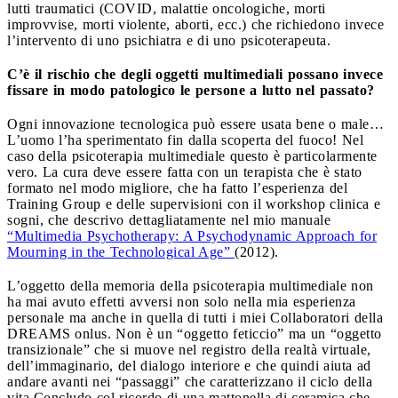
lutti traumatici (COVID, malattie oncologiche, morti
improvvise, morti violente, aborti, ecc.) che richiedono invece
l’intervento di uno psichiatra e di uno psicoterapeuta.
C’è il rischio che degli oggetti multimediali possano invece
fissare in modo patologico le persone a lutto nel passato?
Ogni innovazione tecnologica può essere usata bene o male…
L’uomo l’ha sperimentato fin dalla scoperta del fuoco! Nel
caso della psicoterapia multimediale questo è particolarmente
vero. La cura deve essere fatta con un terapista che è stato
formato nel modo migliore, che ha fatto l’esperienza del
Training Group e delle supervisioni con il workshop clinica e
sogni, che descrivo dettagliatamente nel mio manuale
“Multimedia Psychotherapy: A Psychodynamic Approach for
Mourning in the Technological Age”
(2012).
L’oggetto della memoria della psicoterapia multimediale non
ha mai avuto effetti avversi non solo nella mia esperienza
personale ma anche in quella di tutti i miei Collaboratori della
DREAMS onlus. Non è un “oggetto feticcio” ma un “oggetto
transizionale” che si muove nel registro della realtà virtuale,
dell’immaginario, del dialogo interiore e che quindi aiuta ad
andare avanti nei “passaggi” che caratterizzano il ciclo della
vita.Concludo col ricordo di una mattonella di ceramica che