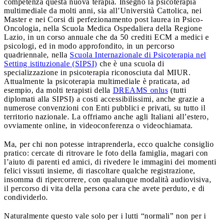
competenza questa nuova terapia. Insegno la psicoterapia
multimediale da molti anni, sia all’Università Cattolica, nei
Master e nei Corsi di perfezionamento post laurea in Psico-
Oncologia, nella Scuola Medica Ospedaliera della Regione
Lazio, in un corso annuale che da 50 crediti ECM a medici e
psicologi, ed in modo approfondito, in un percorso
quadriennale, nella
Scuola Internazionale di Psicoterapia nel
Setting istituzionale (SIPSI)
che è una scuola di
specializzazione in psicoterapia riconosciuta dal MIUR.
Attualmente la psicoterapia multimediale è praticata, ad
esempio, da molti terapisti della
DREAMS onlus
(tutti
diplomati alla SIPSI) a costi accessibilissimi, anche grazie a
numerose convenzioni con Enti pubblici e privati, su tutto il
territorio nazionale. La offriamo anche agli Italiani all’estero,
ovviamente online, in videoconferenza o videochiamata.
Ma, per chi non potesse intraprenderla, ecco qualche consiglio
pratico: cercate di ritrovare le foto della famiglia, magari con
l’aiuto di parenti ed amici, di rivedere le immagini dei momenti
felici vissuti insieme, di riascoltare qualche registrazione,
insomma di ripercorrere, con qualunque modalità audiovisiva,
il percorso di vita della persona cara che avete perduto, e di
condividerlo.
Naturalmente questo vale solo per i lutti “normali” non per i