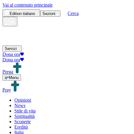
Vai al contenuto principale
Cerca
Edition
italiano
Sezioni
Servizi
Dona ora
Dona ora
Prega
Menu
Pray
Opinioni
News
Stile di vita
Spiritualità
Scoperte
Eredità
Italia