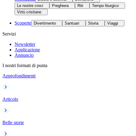
Le nostre croci
Preghiera
Riti
Tempo liturgico
Virtù cristiane
Scoperte
Divertimento
Santuari
Storia
Viaggi
Servizi
Newsletter
Applicazione
Annuncio
I nostri formati di punta
Approfondimenti
Articolo
Belle storie