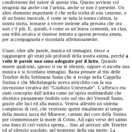
condivisione del valore di questa vita. Questo avviene col
terapista ma anche con l’artista, anche se non è presente. Un
altro elemento importante è che nella scelta di una canzone, o
di un brano musicale, è come se tutta la nostra cultura, la
nostra storia, tornasse a vivere insieme alla persona che ora
non c’è più. E, quindi, è come se un’intera comunità, un clan,
una tribù arcaica si riunisse intorno a questa persona amata,
per accompagnarla e ricordarla affettuosamente.
Usare, oltre alle parole, musica ed immagini, riesce a
raggiungere gli strati più profondi della nostra anima, perché
a
volte le parole non sono adeguate per il lutto
. Quando
muore qualcuno, spesso si sta in silenzio, oppure si ascolta una
musica o si ricordano immagini. Basta pensare al rito delle
Tenebre della Settimana Santa che si svolge nella Cappella
Sistina e che Michelangelo aveva arricchito con la sua
invenzione creativa del “Giudizio Universale”. L’affresco era
stato concepito dall’artista come un’opera multimediale che
diveniva pienamente fruibile solo nel rito del Venerdì Santo,
grazie alle luci ed alla musica. Veniva allestito un sistema
complesso di ceri, che venivano spenti ritualmente al tempo
della musica sacra del Miserere, cantato dal coro della Sistina
per commemorare la morte di Cristo. Ad ogni verso del salmo
una linea di ceri veniva spenta… fino ad arrivare alle Tenebre
ed al silenzio assoluto, nel momento della sua morte. La