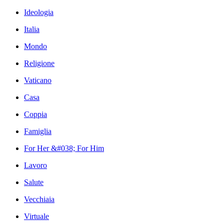
Ideologia
Italia
Mondo
Religione
Vaticano
Casa
Coppia
Famiglia
For Her &#038; For Him
Lavoro
Salute
Vecchiaia
Virtuale