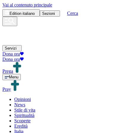
Vai al contenuto principale
Cerca
Edition
italiano
Sezioni
Servizi
Dona ora
Dona ora
Prega
Menu
Pray
Opinioni
News
Stile di vita
Spiritualità
Scoperte
Eredità
Italia