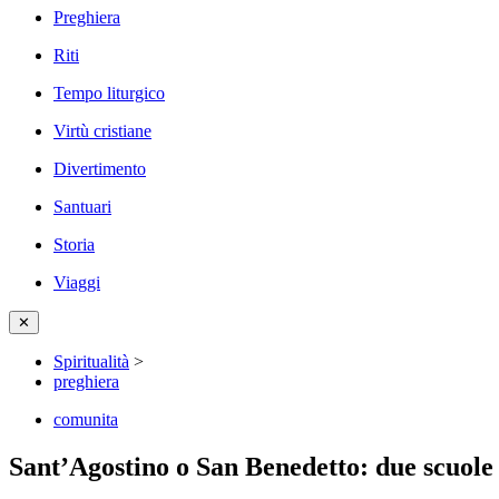
Preghiera
Riti
Tempo liturgico
Virtù cristiane
Divertimento
Santuari
Storia
Viaggi
✕
Spiritualità
>
preghiera
comunita
Sant’Agostino o San Benedetto: due scuol