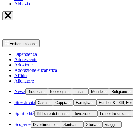
Abbazia
Edition
italiano
Dipendenza
Adolescente
Adozione
Adorazione eucaristica
Affido
Allenatore
News
Bioetica
Ideologia
Italia
Mondo
Religione
Stile di vita
Casa
Coppia
Famiglia
For Her &#038; For
Spiritualità
Bibbia e dottrina
Devozione
Le nostre croci
Scoperte
Divertimento
Santuari
Storia
Viaggi