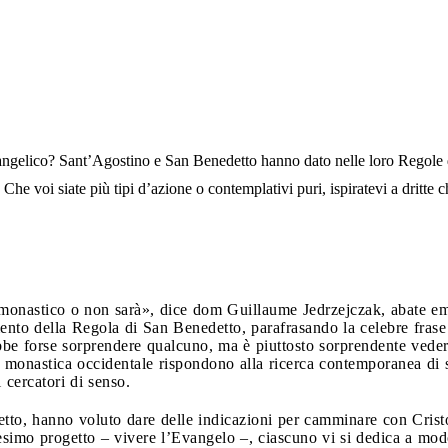
angelico? Sant’Agostino e San Benedetto hanno dato nelle loro Regole 
Che voi siate più tipi d’azione o contemplativi puri, ispiratevi a dritte 
monastico o non sarà», dice dom Guillaume Jedrzejczak, abate em
nto della Regola di San Benedetto, parafrasando la celebre fras
be forse sorprendere qualcuno, ma è piuttosto sorprendente veder
 monastica occidentale rispondono alla ricerca contemporanea di spi
i cercatori di senso.
to, hanno voluto dare delle indicazioni per camminare con Cristo 
imo progetto – vivere l’Evangelo –, ciascuno vi si dedica a mo