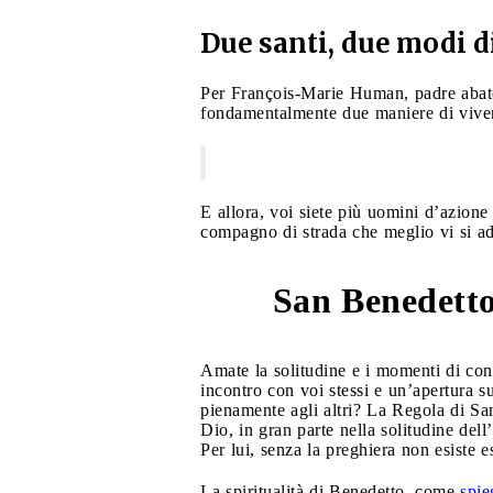
Due santi, due modi d
Per François-Marie Human, padre abate
fondamentalmente due maniere di vive
E allora, voi siete più uomini d’azion
compagno di strada che meglio vi si a
San Benedetto 
1
Amate la solitudine e i momenti di co
incontro con voi stessi e un’apertura su
pienamente agli altri? La Regola di Sa
Dio, in gran parte nella solitudine dell
Per lui, senza la preghiera non esiste 
La spiritualità di Benedetto, come
spi