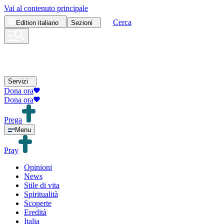
Vai al contenuto principale
Cerca
Edition
italiano
Sezioni
Servizi
Dona ora
Dona ora
Prega
Menu
Pray
Opinioni
News
Stile di vita
Spiritualità
Scoperte
Eredità
Italia