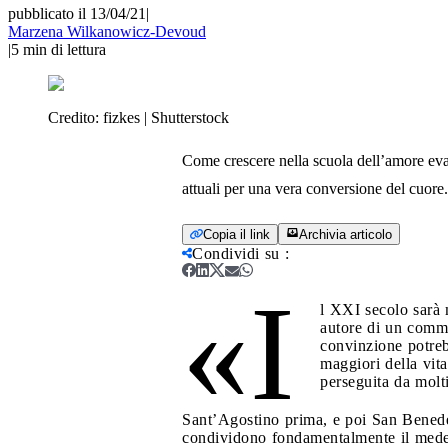
pubblicato il 13/04/21
|
Marzena Wilkanowicz-Devoud
|
5
min di lettura
Credito:
fizkes | Shutterstock
Come crescere nella scuola dell’amore ev
attuali per una vera conversione del cuore. 
Copia il link
Archivia articolo
Condividi su
:
«I
l XXI secolo sarà 
autore di un comme
convinzione potreb
maggiori della vita
perseguita da molt
Sant’Agostino prima, e poi San Benedet
condividono fondamentalmente il medes