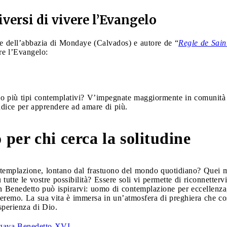
iversi di vivere l’Evangelo
 dell’abbazia di Mondaye (Calvados) e autore de “
Regle de Sain
re l’Evangelo:
e o più tipi contemplativi? V’impegnate maggiormente in comunità 
ddice per apprendere ad amare di più.
per chi cerca la solitudine
ntemplazione, lontano dal frastuono del mondo quotidiano? Quei 
 tutte le vostre possibilità? Essere soli vi permette di riconnetterv
n Benedetto può ispirarvi: uomo di contemplazione per eccellenza, 
’eremo. La sua vita è immersa in un’atmosfera di preghiera che cost
esperienza di Dio.
egava Benedetto XVI
,