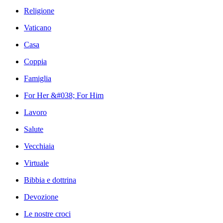
Religione
Vaticano
Casa
Coppia
Famiglia
For Her &#038; For Him
Lavoro
Salute
Vecchiaia
Virtuale
Bibbia e dottrina
Devozione
Le nostre croci