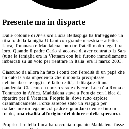
Presente ma in disparte
Dalle colonne di
Avvenire
Lucia Bellaspiga ha tratteggiato un
ritratto della famiglia Urbani con grande maestria e affetto.
Luca, Tommaso e Maddalena sono tre fratelli molto legati tra
loro. Quando il padre Carlo si accorse di aver contratto la Sars
(tutta la famiglia era in Vietnam con lui) furono immeditamente
imbarcati su un volo per rientrare in Italia, era il marzo 2003.
Ciascuno da allora ha fatto i conti con l'eredità di un papà che
ha dato la vita impedendo che il mondo precipitasse
nell'incubo che oggi si è fatto realtà, il dilagare di una
pandemia. Ciascuno ha preso strade diverse: Luca è a Roma e
Tommaso in Africa, Maddalena stava a Perugia con l'idea di
ripartire per il Vietnam. Proprio là, dove tutto esplose
drammaticamente. Forse sarebbe stato un viaggio per
riallacciare un legame col padre e guardarsi dentro fino in
fondo,
una risalita all'origine del dolore e della speranza
.
Proprio il fratello Luca ha raccontato quanto Maddalena fosse