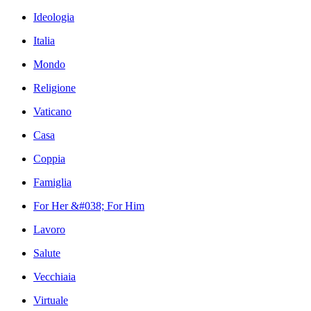
Ideologia
Italia
Mondo
Religione
Vaticano
Casa
Coppia
Famiglia
For Her &#038; For Him
Lavoro
Salute
Vecchiaia
Virtuale