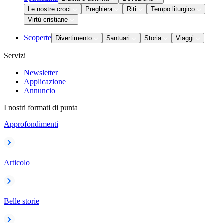
Le nostre croci
Preghiera
Riti
Tempo liturgico
Virtù cristiane
Scoperte
Divertimento
Santuari
Storia
Viaggi
Servizi
Newsletter
Applicazione
Annuncio
I nostri formati di punta
Approfondimenti
Articolo
Belle storie