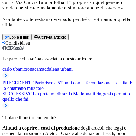
cui la Via Crucis fu una follia. E' proprio su quel genere di
strada che si cade malamente e si muore anche di overdose.
Noi tante volte restiamo vivi solo perché ci sottriamo a quella
sfida.
Copia il link
Archivia articolo
Condividi su
:
Le parole chiave/tag associati a questo articolo:
carlo ubani
cronaca
maddalena urbani
PRECEDENTE
Partorisce a 57 anni con la fecondazione assistita. E
lo chiamano miracolo
SUCCESSIVO
Un prete mi disse: la Madonna ti ringrazia per tutto
quello che fai
Ti piace il nostro contenuto?
Aiutaci a coprire i costi di produzione
degli articoli che leggi e
sostieni la missione di Aleteia. Grazie alle detrazioni fiscali, puoi