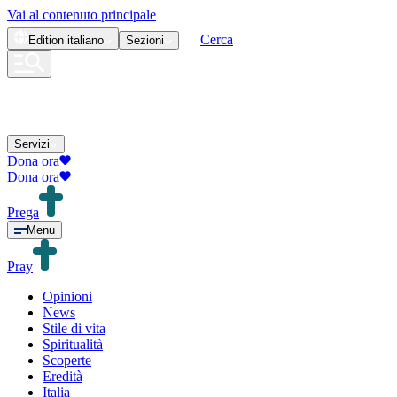
Vai al contenuto principale
Cerca
Edition
italiano
Sezioni
Servizi
Dona ora
Dona ora
Prega
Menu
Pray
Opinioni
News
Stile di vita
Spiritualità
Scoperte
Eredità
Italia