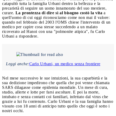
catapultò tutta la famiglia Urbani dentro la bellezza e la
precarietà di seguire un uomo innamorato del suo mestiere,
curare.
La prontezza di dire sì al bisogno costò la vita
a
quell'uomo di cui oggi riconosciamo come non mai il valore:
quando nel febbraio del 2003 l'OMS chiese l'intervento di un
medico per capire cosa stesse succedendo a un malato
ricoverato ad Hanoi con una "polmonite atipica", fu Carlo
Urbani a rispondere.
Leggi anche:
Carlo Urbani, un medico senza frontiere
Nel mese successivo le sue intuizioni, la sua caparbietà e la
sua dedizione impedirono che quella che poi venne chiamata
SARS dilagasse come epidemia mondiale. Un mese di cura,
studio, allerte e lotte per farsi ascoltare. E poi la morte,
intubato e senza contatti coi familiari, infettato dal virus che
grazie a lui fu contenuto. Carlo Urbani e la sua famiglia hanno
vissuto con 18 anni di anticipo tutto quello che oggi è sotto i
nostri occhi.