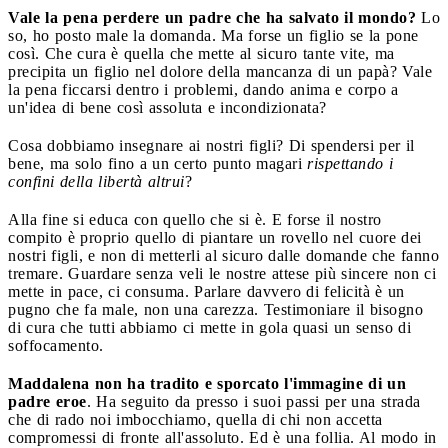
Vale la pena perdere un padre che ha salvato il mondo?
Lo
so, ho posto male la domanda. Ma forse un figlio se la pone
così. Che cura è quella che mette al sicuro tante vite, ma
precipita un figlio nel dolore della mancanza di un papà? Vale
la pena ficcarsi dentro i problemi, dando anima e corpo a
un'idea di bene così assoluta e incondizionata?
Cosa dobbiamo insegnare ai nostri figli? Di spendersi per il
bene, ma solo fino a un certo punto magari
rispettando i
confini della libertà altrui
?
Alla fine si educa con quello che si è. E forse il nostro
compito è proprio quello di piantare un rovello nel cuore dei
nostri figli, e non di metterli al sicuro dalle domande che fanno
tremare. Guardare senza veli le nostre attese più sincere non ci
mette in pace, ci consuma. Parlare davvero di felicità è un
pugno che fa male, non una carezza. Testimoniare il bisogno
di cura che tutti abbiamo ci mette in gola quasi un senso di
soffocamento.
Maddalena non ha tradito e sporcato l'immagine di un
padre eroe
. Ha seguito da presso i suoi passi per una strada
che di rado noi imbocchiamo, quella di chi non accetta
compromessi di fronte all'assoluto. Ed è una follia. Al modo in