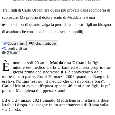
Tra i figli di Carlo Urbani era quella più provata dalla scomparsa di
suo padre. Ma proprio il dolore acuto di Maddalena è una
testimonianza di quanto valga la pena dare ai nostri figli un bisogno
di assoluto che consuma (e non ci lascia tranquilli).
Copia il link
Archivia articolo
Condividi su
:
È
morta a soli 20 anni,
Maddalena Urbani
, la figlia
minore del medico Carlo Urbani ed è morta proprio due
giorni prima che ricorresse il 18° anniversario della
morte di suo padre. Era il 29 marzo 2003 quando a Bangkok
esalava l'ultimo respiro "il medico che ci salvò dalla Sars".
Carlo Urbani aveva all'epoca appena 46 anni e tre figli, la più
piccola Maddalena di appena 3 anni.
Ed è il 27 marzo 2021 quando Maddalena si inietta una dose
letale di droga e si spegne in un appartamento di Roma sulla
via Cassia.