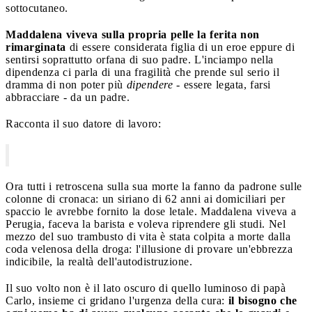
sottocutaneo.
Maddalena viveva sulla propria pelle la ferita non
rimarginata
di essere considerata figlia di un eroe eppure di
sentirsi soprattutto orfana di suo padre. L'inciampo nella
dipendenza ci parla di una fragilità che prende sul serio il
dramma di non poter più
dipendere
- essere legata, farsi
abbracciare - da un padre.
Racconta il suo datore di lavoro:
Ora tutti i retroscena sulla sua morte la fanno da padrone sulle
colonne di cronaca: un siriano di 62 anni ai domiciliari per
spaccio le avrebbe fornito la dose letale. Maddalena viveva a
Perugia, faceva la barista e voleva riprendere gli studi. Nel
mezzo del suo trambusto di vita è stata colpita a morte dalla
coda velenosa della droga: l'illusione di provare un'ebbrezza
indicibile, la realtà dell'autodistruzione.
Il suo volto non è il lato oscuro di quello luminoso di papà
Carlo, insieme ci gridano l'urgenza della cura:
il bisogno che