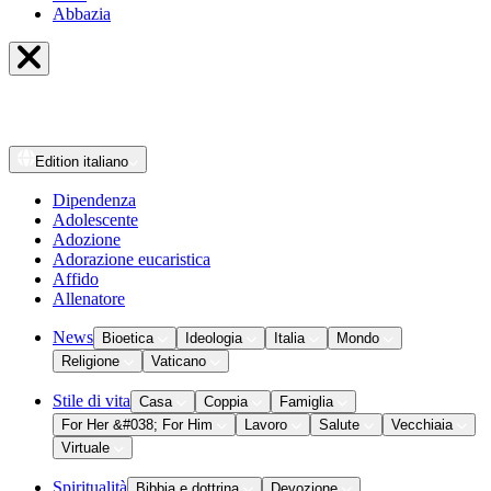
Abbazia
Edition
italiano
Dipendenza
Adolescente
Adozione
Adorazione eucaristica
Affido
Allenatore
News
Bioetica
Ideologia
Italia
Mondo
Religione
Vaticano
Stile di vita
Casa
Coppia
Famiglia
For Her &#038; For Him
Lavoro
Salute
Vecchiaia
Virtuale
Spiritualità
Bibbia e dottrina
Devozione