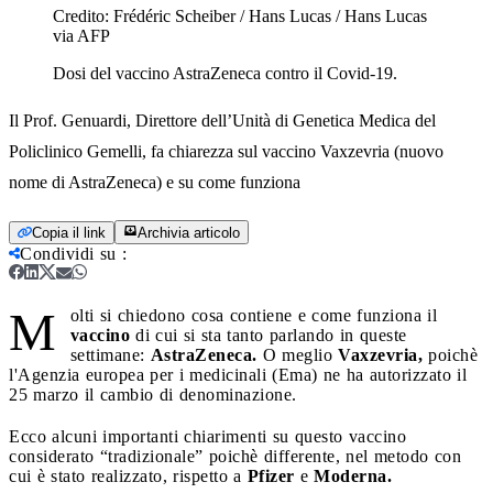
Credito:
Frédéric Scheiber / Hans Lucas / Hans Lucas
via AFP
Dosi del vaccino AstraZeneca contro il Covid-19.
Il Prof. Genuardi, Direttore dell’Unità di Genetica Medica del
Policlinico Gemelli, fa chiarezza sul vaccino Vaxzevria (nuovo
nome di AstraZeneca) e su come funziona
Copia il link
Archivia articolo
Condividi su
:
M
olti si chiedono cosa contiene e come funziona il
vaccino
di cui si sta tanto parlando in queste
settimane:
AstraZeneca.
O meglio
Vaxzevria,
poichè
l'Agenzia europea per i medicinali (Ema) ne ha autorizzato il
25 marzo il cambio di denominazione.
Ecco alcuni importanti chiarimenti su questo vaccino
considerato “tradizionale” poichè differente, nel metodo con
cui è stato realizzato, rispetto a
Pfizer
e
Moderna.