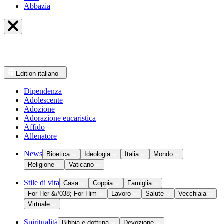
Abbazia
Edition
italiano
Dipendenza
Adolescente
Adozione
Adorazione eucaristica
Affido
Allenatore
News
Bioetica
Ideologia
Italia
Mondo
Religione
Vaticano
Stile di vita
Casa
Coppia
Famiglia
For Her &#038; For Him
Lavoro
Salute
Vecchiaia
Virtuale
Spiritualità
Bibbia e dottrina
Devozione