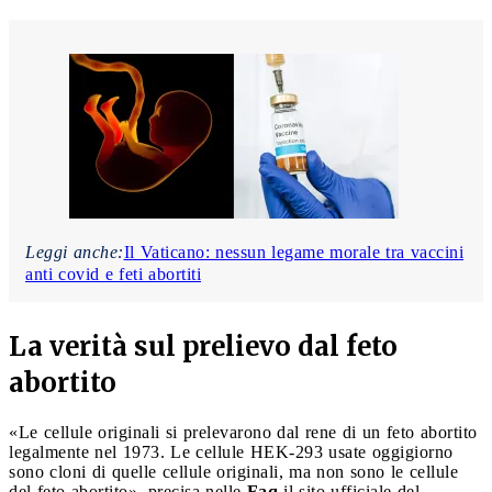
Leggi anche:
Il Vaticano: nessun legame morale tra vaccini
anti covid e feti abortiti
La verità sul prelievo dal feto
abortito
«Le cellule originali si prelevarono dal rene di un feto abortito
legalmente nel 1973. Le cellule HEK-293 usate oggigiorno
sono cloni di quelle cellule originali, ma non sono le cellule
del feto abortito», precisa nelle
Faq
il sito ufficiale del