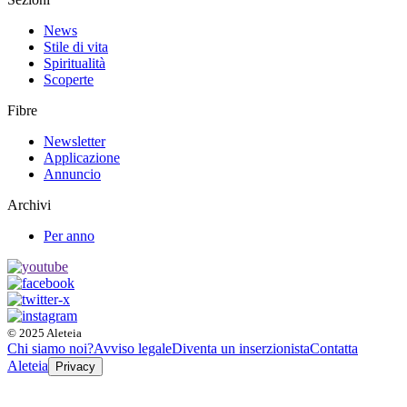
News
Stile di vita
Spiritualità
Scoperte
Fibre
Newsletter
Applicazione
Annuncio
Archivi
Per anno
© 2025 Aleteia
Chi siamo noi?
Avviso legale
Diventa un inserzionista
Contatta
Aleteia
Privacy