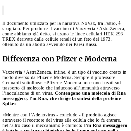
Il documento utilizzato per la narrativa NoVax, tra l'altro, è
sbagliato. Per produrre il vaccino di Vaxzevria / AstraZeneca,
come abbiamo già detto, si usano le linee cellulari HEK 293
TREX derivate dalle cellule renali di un feto del 1973,
ottenuto da un aborto avvenuto nei Paesi Bassi.
Differenza con Pfizer e Moderna
Vaxzevria / AstraZeneca, infine, è un tipo di vaccino creato in
modo diverso da Pfizer e Moderna. Sempre il professore
Genuardi sottolinea: «Pfizer e Moderna non sono basati sul
trasporto di molecole che inducono all’immunità attraverso
l’inoculazone di un virus.
Contengono una molecola di Rna
messaggero, l’m-Rna, che dirige la sintesi della proteine
Spike
».
«Mentre con l’Adenovirus - conclude - il prodotto agisce
attraverso il recettore del virus alla cellula che lo fa entrare,
nell’altro caso il meccanismo è chimico
: l’m-Rna messaggero
è legato a sostanze chimiche che lo fanno entrare nella