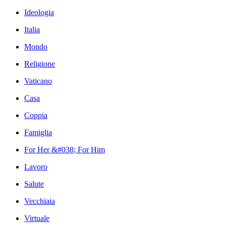
Ideologia
Italia
Mondo
Religione
Vaticano
Casa
Coppia
Famiglia
For Her &#038; For Him
Lavoro
Salute
Vecchiaia
Virtuale