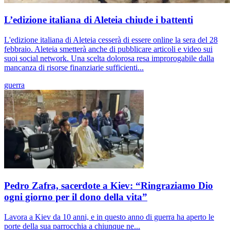
L’edizione italiana di Aleteia chiude i battenti
L'edizione italiana di Aleteia cesserà di essere online la sera del 28
febbraio. Aleteia smetterà anche di pubblicare articoli e video sui
suoi social network. Una scelta dolorosa resa improrogabile dalla
mancanza di risorse finanziarie sufficienti...
guerra
Pedro Zafra, sacerdote a Kiev: “Ringraziamo Dio
ogni giorno per il dono della vita”
Lavora a Kiev da 10 anni, e in questo anno di guerra ha aperto le
porte della sua parrocchia a chiunque ne...