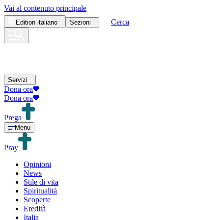
Vai al contenuto principale
Cerca
Edition
italiano
Sezioni
Servizi
Dona ora
Dona ora
Prega
Menu
Pray
Opinioni
News
Stile di vita
Spiritualità
Scoperte
Eredità
Italia