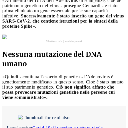
«All’interno del DNA dell’Adenovirus di scimpanzè, cioè del
patrimonio genetico del virus - prosegue Genuardi - è stato
prima eliminato un gene essenziale per le sue capacità
infettive.
Successivamente è stato inserito un gene del virus
SARS-CoV-2. che contiene istruzioni per la sintesi della
proteine Spike
».
Shutterstock | sasirin-pamai
Nessuna mutazione del DNA
umano
«Quindi - continua l’esperto di genetica - l’Adenovirus è
geneticamente modificato in questo senso. Cioè è stato mutato
il suo patrimonio genetico.
Ciò non significa affatto che
possa provocare mutazioni genetiche nelle persone cui
viene somministrato».
Leggi anche:
Covid-19: il vaccino a vettore virale