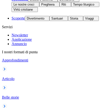
Le nostre croci
Preghiera
Riti
Tempo liturgico
Virtù cristiane
Scoperte
Divertimento
Santuari
Storia
Viaggi
Servizi
Newsletter
Applicazione
Annuncio
I nostri formati di punta
Approfondimenti
Articolo
Belle storie