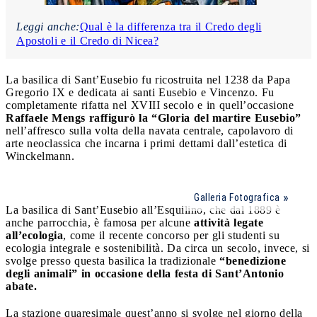
Leggi anche:
Qual è la differenza tra il Credo degli
Apostoli e il Credo di Nicea?
La basilica di Sant’Eusebio fu ricostruita nel 1238 da Papa
Gregorio IX e dedicata ai santi Eusebio e Vincenzo. Fu
completamente rifatta nel XVIII secolo e in quell’occasione
Raffaele Mengs raffigurò la “Gloria del martire Eusebio”
nell’affresco sulla volta della navata centrale, capolavoro di
arte neoclassica che incarna i primi dettami dall’estetica di
Winckelmann.
Galleria Fotografica
La basilica di Sant’Eusebio all’Esquilino, che dal 1889 è
anche parrocchia, è famosa per alcune
attività legate
all’ecologia
, come il recente concorso per gli studenti su
ecologia integrale e sostenibilità. Da circa un secolo, invece, si
svolge presso questa basilica la tradizionale
“benedizione
degli animali” in occasione della festa di Sant’Antonio
abate.
La stazione quaresimale quest’anno si svolge nel giorno della