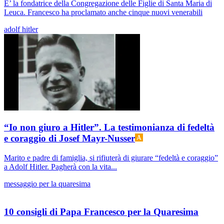
E’ la fondatrice della Congregazione delle Figlie di Santa Maria di
Leuca. Francesco ha proclamato anche cinque nuovi venerabili
adolf hitler
“Io non giuro a Hitler”. La testimonianza di fedeltà
e coraggio di Josef Mayr-Nusser
Marito e padre di famiglia, si rifiuterà di giurare “fedeltà e coraggio”
a Adolf Hitler. Pagherà con la vita...
messaggio per la quaresima
10 consigli di Papa Francesco per la Quaresima