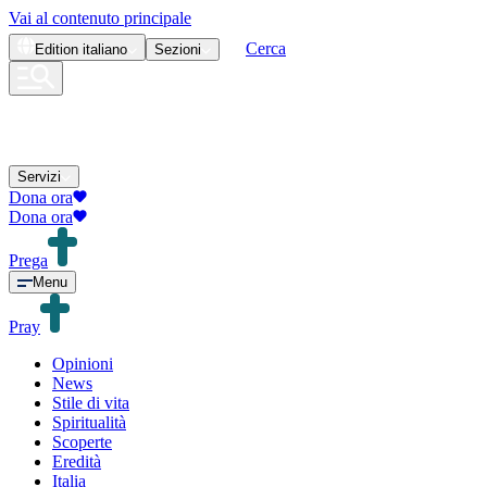
Vai al contenuto principale
Cerca
Edition
italiano
Sezioni
Servizi
Dona ora
Dona ora
Prega
Menu
Pray
Opinioni
News
Stile di vita
Spiritualità
Scoperte
Eredità
Italia