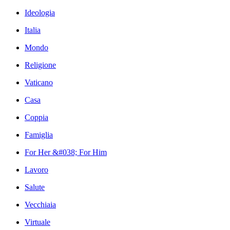
Ideologia
Italia
Mondo
Religione
Vaticano
Casa
Coppia
Famiglia
For Her &#038; For Him
Lavoro
Salute
Vecchiaia
Virtuale