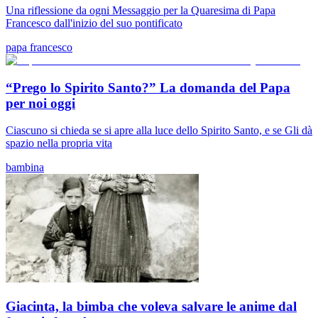
Una riflessione da ogni Messaggio per la Quaresima di Papa
Francesco dall'inizio del suo pontificato
papa francesco
“Prego lo Spirito Santo?” La domanda del Papa
per noi oggi
Ciascuno si chieda se si apre alla luce dello Spirito Santo, e se Gli dà
spazio nella propria vita
bambina
Giacinta, la bimba che voleva salvare le anime dal