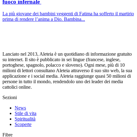
fuoco infernale
La più giovane dei bambini veggenti di Fatima ha sofferto il martirio
prima di rendere l’anima a Dio. Bambina...
Lanciato nel 2013, Aleteia è un quotidiano di informazione gratuito
su internet. Il sito è pubblicato in sei lingue (francese, inglese,
portoghese, spagnolo, polacco e sloveno). Ogni mese, più di 10
milioni di lettori consultano Aleteia attraverso il suo sito web, la sua
applicazione e i social media. Aleteia raggiunge quasi 50 milioni di
persone in tutto il mondo, rendendolo uno dei leader dei media
cattolici online.
Sezioni
News
Stile di vita
Spiritualità
Scoperte
Fibre