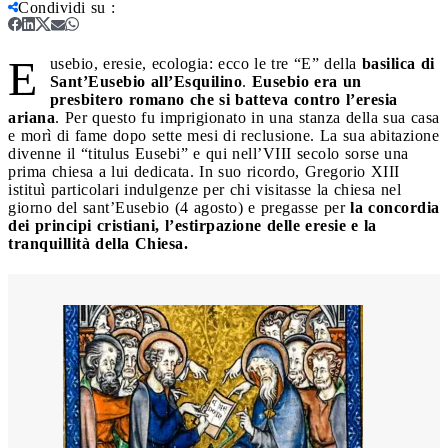
Condividi su
:
E
usebio, eresie, ecologia: ecco le tre “E” della
basilica di
Sant’Eusebio all’Esquilino
.
Eusebio era un
presbitero romano che si batteva contro l’eresia
ariana
. Per questo fu imprigionato in una stanza della sua casa
e morì di fame dopo sette mesi di reclusione. La sua abitazione
divenne il “titulus Eusebi” e qui nell’VIII secolo sorse una
prima chiesa a lui dedicata. In suo ricordo, Gregorio XIII
istituì particolari indulgenze per chi visitasse la chiesa nel
giorno del sant’Eusebio (4 agosto) e pregasse per
la concordia
dei principi cristiani, l’estirpazione delle eresie e la
tranquillità della Chiesa.