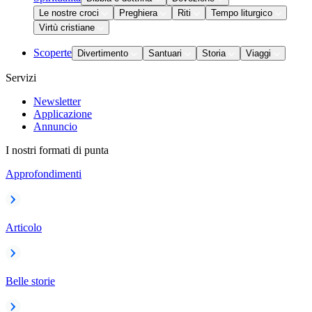
Le nostre croci
Preghiera
Riti
Tempo liturgico
Virtù cristiane
Scoperte
Divertimento
Santuari
Storia
Viaggi
Servizi
Newsletter
Applicazione
Annuncio
I nostri formati di punta
Approfondimenti
Articolo
Belle storie