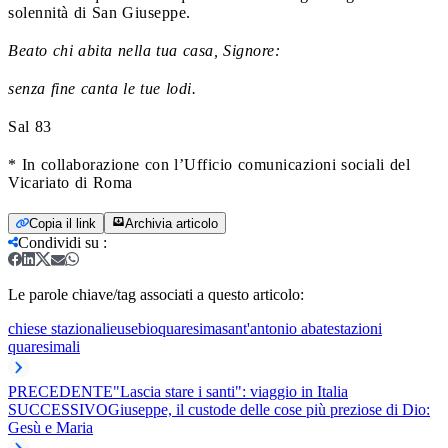
solennità di San Giuseppe.
Beato chi abita nella tua casa, Signore:
senza fine canta le tue lodi.
Sal 83
* In collaborazione con l’Ufficio comunicazioni sociali del
Vicariato di Roma
Copia il link
Archivia articolo
Condividi su
:
Le parole chiave/tag associati a questo articolo:
chiese stazionali
eusebio
quaresima
sant'antonio abate
stazioni
quaresimali
PRECEDENTE
"Lascia stare i santi": viaggio in Italia
SUCCESSIVO
Giuseppe, il custode delle cose più preziose di Dio:
Gesù e Maria