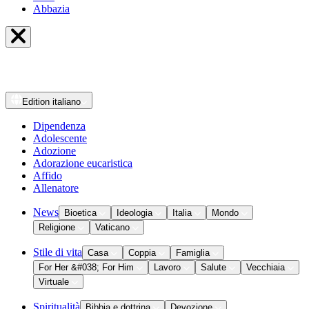
Abbazia
Edition
italiano
Dipendenza
Adolescente
Adozione
Adorazione eucaristica
Affido
Allenatore
News
Bioetica
Ideologia
Italia
Mondo
Religione
Vaticano
Stile di vita
Casa
Coppia
Famiglia
For Her &#038; For Him
Lavoro
Salute
Vecchiaia
Virtuale
Spiritualità
Bibbia e dottrina
Devozione