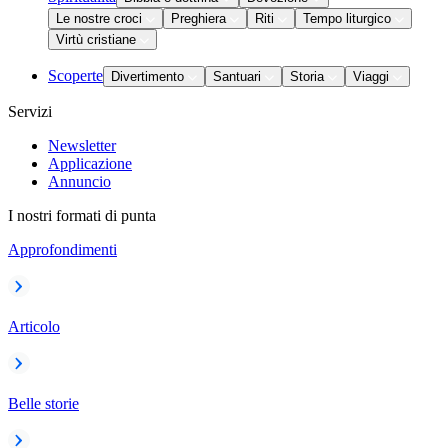
Le nostre croci
Preghiera
Riti
Tempo liturgico
Virtù cristiane
Scoperte
Divertimento
Santuari
Storia
Viaggi
Servizi
Newsletter
Applicazione
Annuncio
I nostri formati di punta
Approfondimenti
Articolo
Belle storie