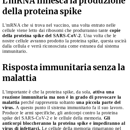
L'mRNA innesca la produzione
della proteina spike
L'mRNA che si trova nel vaccino, una volta entrato nelle
cellule viene letto dai ribosomi che produrranno tante
copie
della proteina spike del SARS-CoV-2
. Una volta che le
nostre cellule avranno prodotto la proteina spike, questa uscirà
dalla cellula e verrà riconosciuta come estranea dal sistema
immunitario.
Risposta immunitaria senza la
malattia
L'importante è che la proteina spike, da sola,
attiva una
reazione immunitaria ma non è in grado di provocare la
malattia
perché rappresenta soltanto
una piccola parte del
virus.
A questo punto il sistema immunitario fa il suo lavoro.
Produce le armi specifiche, gli anticorpi contro la proteina
spike del SARS-CoV-2 e le cellule della memoria.
Gli
anticorpi bloccheranno la proteina spike e impediranno al
virus di infettarci.
Le cellule della memoria rimarranno nel