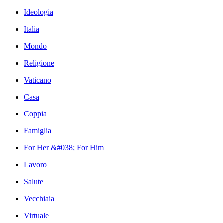
Ideologia
Italia
Mondo
Religione
Vaticano
Casa
Coppia
Famiglia
For Her &#038; For Him
Lavoro
Salute
Vecchiaia
Virtuale