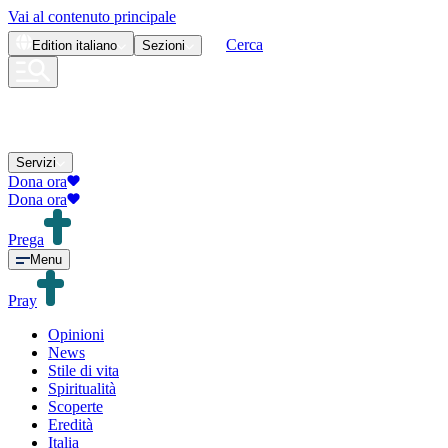
Vai al contenuto principale
Cerca
Edition
italiano
Sezioni
Servizi
Dona ora
Dona ora
Prega
Menu
Pray
Opinioni
News
Stile di vita
Spiritualità
Scoperte
Eredità
Italia