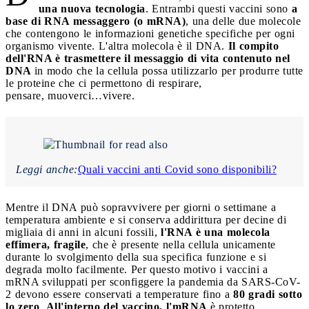
una nuova tecnologia
. Entrambi questi vaccini sono
a
base di RNA messaggero (o mRNA)
, una delle due molecole
che contengono le informazioni genetiche specifiche per ogni
organismo vivente. L'altra molecola è il DNA.
Il compito
dell'RNA è trasmettere il messaggio di vita contenuto nel
DNA
in modo che la cellula possa utilizzarlo per produrre tutte
le proteine che ci permettono di respirare,
pensare, muoverci…vivere.
Leggi anche:
Quali vaccini anti Covid sono disponibili?
Mentre il DNA può sopravvivere per giorni o settimane a
temperatura ambiente e si conserva addirittura per decine di
migliaia di anni in alcuni fossili,
l'RNA è una molecola
effimera, fragile
, che è presente nella cellula unicamente
durante lo svolgimento della sua specifica funzione e si
degrada molto facilmente. Per questo motivo i vaccini a
mRNA sviluppati per sconfiggere la pandemia da SARS-CoV-
2 devono essere conservati a temperature fino a
80 gradi sotto
lo zero
.
All'interno del vaccino, l'mRNA
è protetto,