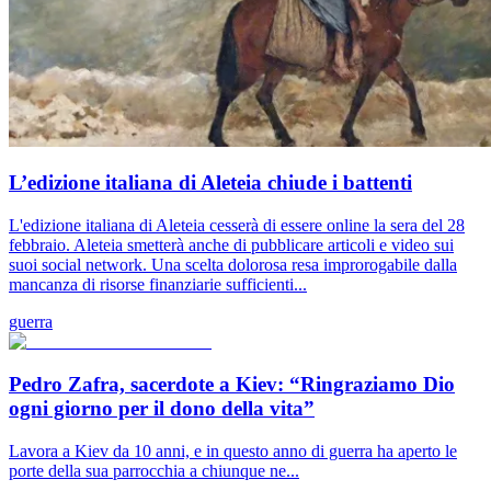
L’edizione italiana di Aleteia chiude i battenti
L'edizione italiana di Aleteia cesserà di essere online la sera del 28
febbraio. Aleteia smetterà anche di pubblicare articoli e video sui
suoi social network. Una scelta dolorosa resa improrogabile dalla
mancanza di risorse finanziarie sufficienti...
guerra
Pedro Zafra, sacerdote a Kiev: “Ringraziamo Dio
ogni giorno per il dono della vita”
Lavora a Kiev da 10 anni, e in questo anno di guerra ha aperto le
porte della sua parrocchia a chiunque ne...