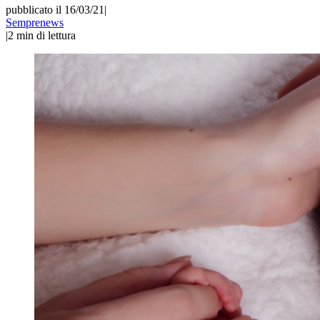
pubblicato il 16/03/21
|
Semprenews
|
2
min di lettura