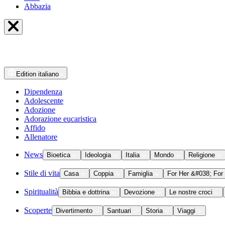
Abbazia
Edition
italiano
Dipendenza
Adolescente
Adozione
Adorazione eucaristica
Affido
Allenatore
News
Bioetica
Ideologia
Italia
Mondo
Religione
Stile di vita
Casa
Coppia
Famiglia
For Her &#038; For
Spiritualità
Bibbia e dottrina
Devozione
Le nostre croci
Scoperte
Divertimento
Santuari
Storia
Viaggi