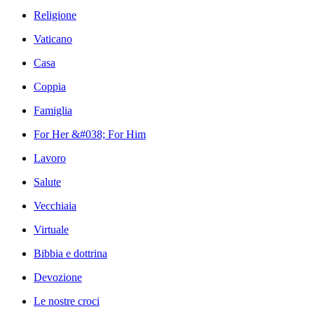
Religione
Vaticano
Casa
Coppia
Famiglia
For Her &#038; For Him
Lavoro
Salute
Vecchiaia
Virtuale
Bibbia e dottrina
Devozione
Le nostre croci