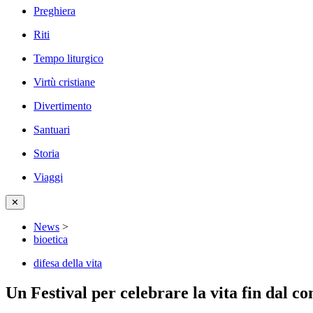
Preghiera
Riti
Tempo liturgico
Virtù cristiane
Divertimento
Santuari
Storia
Viaggi
✕
News
>
bioetica
difesa della vita
Un Festival per celebrare la vita fin dal c