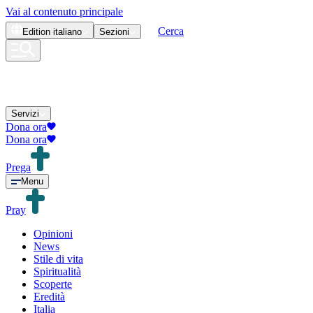
Vai al contenuto principale
Cerca
Edition
italiano
Sezioni
Servizi
Dona ora
Dona ora
Prega
Menu
Pray
Opinioni
News
Stile di vita
Spiritualità
Scoperte
Eredità
Italia