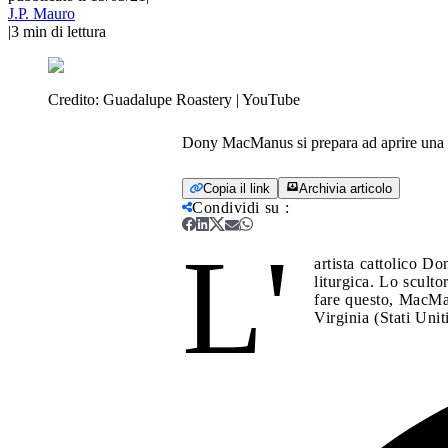
J.P. Mauro
|
3
min di lettura
Credito:
Guadalupe Roastery | YouTube
Dony MacManus si prepara ad aprire una nuo
Copia il link
Archivia articolo
Condividi su
:
L'
artista cattolico Do
liturgica. Lo sculto
fare questo, MacMan
Virginia (Stati Uniti