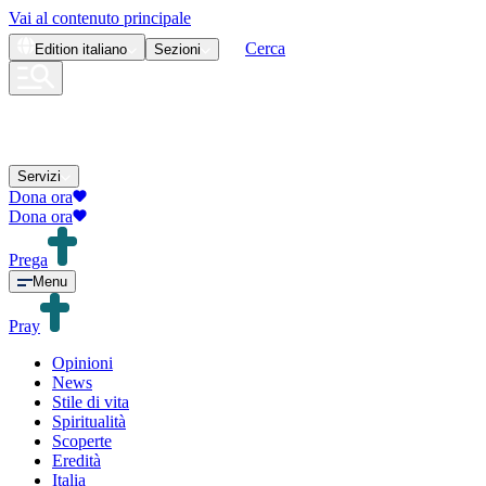
Vai al contenuto principale
Cerca
Edition
italiano
Sezioni
Servizi
Dona ora
Dona ora
Prega
Menu
Pray
Opinioni
News
Stile di vita
Spiritualità
Scoperte
Eredità
Italia