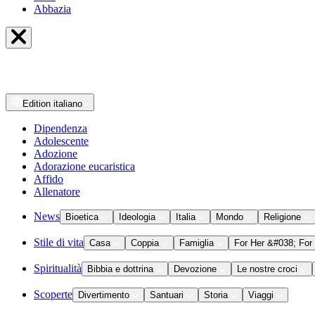
Abbazia
Edition
italiano
Dipendenza
Adolescente
Adozione
Adorazione eucaristica
Affido
Allenatore
News
Bioetica
Ideologia
Italia
Mondo
Religione
Stile di vita
Casa
Coppia
Famiglia
For Her &#038; For
Spiritualità
Bibbia e dottrina
Devozione
Le nostre croci
Scoperte
Divertimento
Santuari
Storia
Viaggi