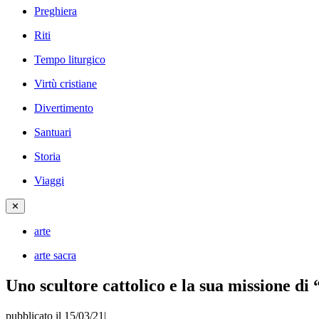
Preghiera
Riti
Tempo liturgico
Virtù cristiane
Divertimento
Santuari
Storia
Viaggi
✕
arte
arte sacra
Uno scultore cattolico e la sua missione di 
pubblicato il 15/03/21
|