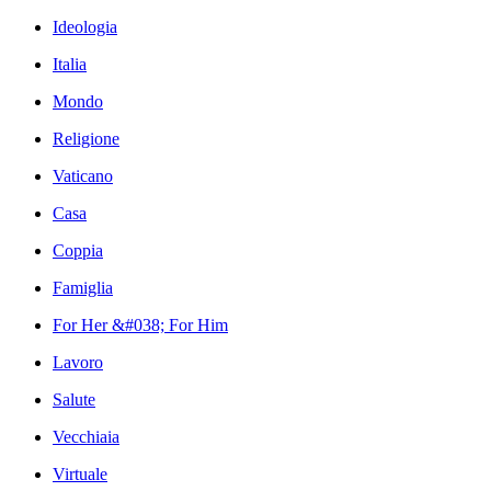
Ideologia
Italia
Mondo
Religione
Vaticano
Casa
Coppia
Famiglia
For Her &#038; For Him
Lavoro
Salute
Vecchiaia
Virtuale