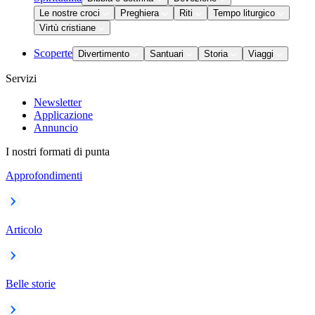
Le nostre croci
Preghiera
Riti
Tempo liturgico
Virtù cristiane
Scoperte
Divertimento
Santuari
Storia
Viaggi
Servizi
Newsletter
Applicazione
Annuncio
I nostri formati di punta
Approfondimenti
Articolo
Belle storie