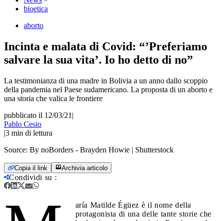
bioetica
aborto
Incinta e malata di Covid: “’Preferiamo
salvare la sua vita’. Io ho detto di no”
La testimonianza di una madre in Bolivia a un anno dallo scoppio
della pandemia nel Paese sudamericano. La proposta di un aborto e
una storia che valica le frontiere
pubblicato il 12/03/21
|
Pablo Cesio
|
3
min di lettura
Source:
By noBorders - Brayden Howie | Shutterstock
Copia il link
Archivia articolo
Condividi su
:
aría Matilde Égüez è il nome della
protagonista di una delle tante storie che