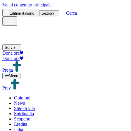
Vai al contenuto principale
Cerca
Edition
italiano
Sezioni
Servizi
Dona ora
Dona ora
Prega
Menu
Pray
Opinioni
News
Stile di vita
Spiritualità
Scoperte
Eredità
Italia