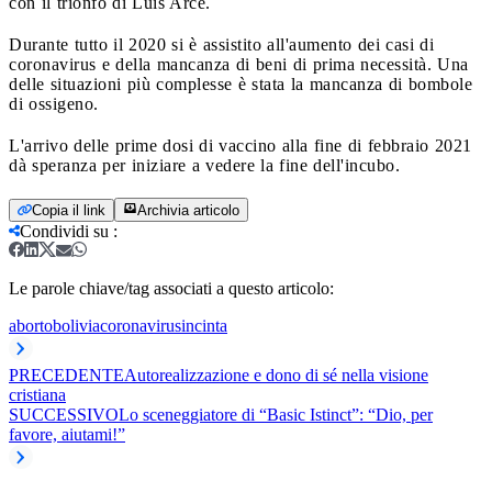
con il trionfo di Luis Arce.
Durante tutto il 2020 si è assistito all'aumento dei casi di
coronavirus e della mancanza di beni di prima necessità. Una
delle situazioni più complesse è stata la mancanza di bombole
di ossigeno.
L'arrivo delle prime dosi di vaccino alla fine di febbraio 2021
dà speranza per iniziare a vedere la fine dell'incubo.
Copia il link
Archivia articolo
Condividi su
:
Le parole chiave/tag associati a questo articolo:
aborto
bolivia
coronavirus
incinta
PRECEDENTE
Autorealizzazione e dono di sé nella visione
cristiana
SUCCESSIVO
Lo sceneggiatore di “Basic Istinct”: “Dio, per
favore, aiutami!”