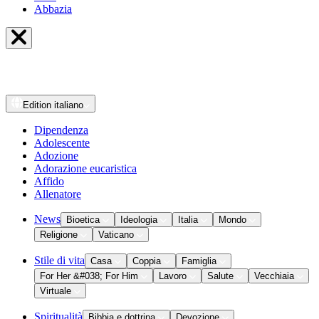
Abbazia
Edition
italiano
Dipendenza
Adolescente
Adozione
Adorazione eucaristica
Affido
Allenatore
News
Bioetica
Ideologia
Italia
Mondo
Religione
Vaticano
Stile di vita
Casa
Coppia
Famiglia
For Her &#038; For Him
Lavoro
Salute
Vecchiaia
Virtuale
Spiritualità
Bibbia e dottrina
Devozione