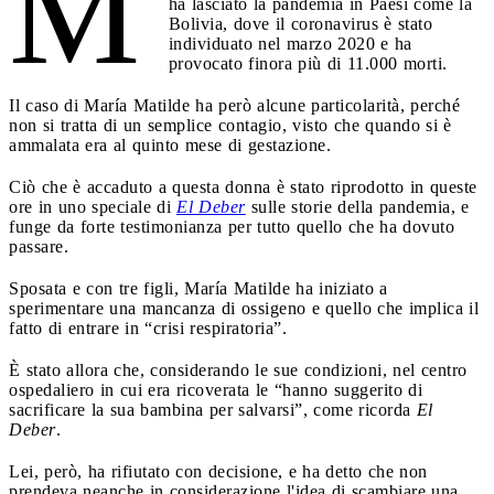
M
ha lasciato la pandemia in Paesi come la
Bolivia, dove il coronavirus è stato
individuato nel marzo 2020 e ha
provocato finora più di 11.000 morti.
Il caso di María Matilde ha però alcune particolarità, perché
non si tratta di un semplice contagio, visto che quando si è
ammalata era al quinto mese di gestazione.
Ciò che è accaduto a questa donna è stato riprodotto in queste
ore in uno speciale di
El Deber
sulle storie della pandemia, e
funge da forte testimonianza per tutto quello che ha dovuto
passare.
Sposata e con tre figli, María Matilde ha iniziato a
sperimentare una mancanza di ossigeno e quello che implica il
fatto di entrare in “crisi respiratoria”.
È stato allora che, considerando le sue condizioni, nel centro
ospedaliero in cui era ricoverata le “hanno suggerito di
sacrificare la sua bambina per salvarsi”, come ricorda
El
Deber
.
Lei, però, ha rifiutato con decisione, e ha detto che non
prendeva neanche in considerazione l'idea di scambiare una