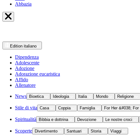
Abbazia
Edition
italiano
Dipendenza
Adolescente
Adozione
Adorazione eucaristica
Affido
Allenatore
News
Bioetica
Ideologia
Italia
Mondo
Religione
Stile di vita
Casa
Coppia
Famiglia
For Her &#038; For
Spiritualità
Bibbia e dottrina
Devozione
Le nostre croci
Scoperte
Divertimento
Santuari
Storia
Viaggi