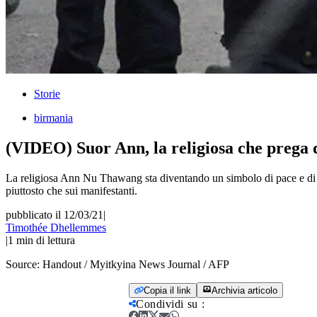
Storie
birmania
(VIDEO) Suor Ann, la religiosa che prega d
La religiosa Ann Nu Thawang sta diventando un simbolo di pace e di co
piuttosto che sui manifestanti.
pubblicato il 12/03/21
|
Timothée Dhellemmes
|
1
min di lettura
Source:
Handout / Myitkyina News Journal / AFP
Copia il link
Archivia articolo
Condividi su
: