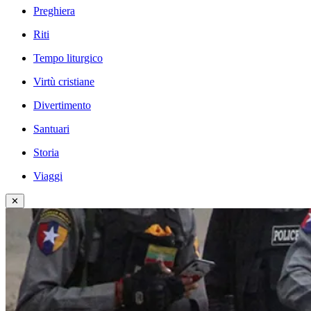
Preghiera
Riti
Tempo liturgico
Virtù cristiane
Divertimento
Santuari
Storia
Viaggi
✕