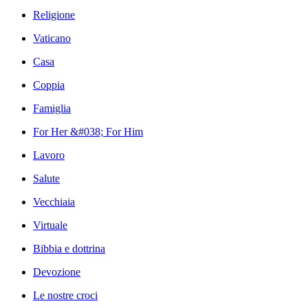
Religione
Vaticano
Casa
Coppia
Famiglia
For Her &#038; For Him
Lavoro
Salute
Vecchiaia
Virtuale
Bibbia e dottrina
Devozione
Le nostre croci