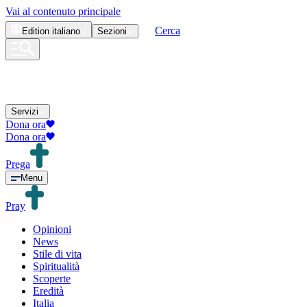
Vai al contenuto principale
Cerca
Edition
italiano
Sezioni
Servizi
Dona ora
Dona ora
Prega
Menu
Pray
Opinioni
News
Stile di vita
Spiritualità
Scoperte
Eredità
Italia