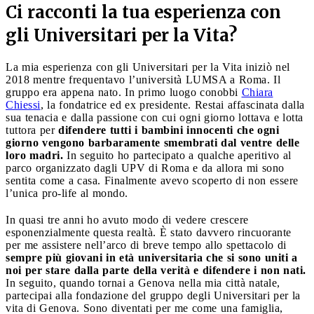
Ci racconti la tua esperienza con
gli Universitari per la Vita?
La mia esperienza con gli Universitari per la Vita iniziò nel
2018 mentre frequentavo l’università LUMSA a Roma. Il
gruppo era appena nato. In primo luogo conobbi
Chiara
Chiessi
, la fondatrice ed ex presidente. Restai affascinata dalla
sua tenacia e dalla passione con cui ogni giorno lottava e lotta
tuttora per
difendere tutti i bambini innocenti che ogni
giorno vengono barbaramente smembrati dal ventre delle
loro madri.
In seguito ho partecipato a qualche aperitivo al
parco organizzato dagli UPV di Roma e da allora mi sono
sentita come a casa. Finalmente avevo scoperto di non essere
l’unica pro-life al mondo.
In quasi tre anni ho avuto modo di vedere crescere
esponenzialmente questa realtà. È stato davvero rincuorante
per me assistere nell’arco di breve tempo allo spettacolo di
sempre più giovani in età universitaria che si sono uniti a
noi per stare dalla parte della verità e difendere i non nati.
In seguito, quando tornai a Genova nella mia città natale,
partecipai alla fondazione del gruppo degli Universitari per la
vita di Genova. Sono diventati per me come una famiglia,