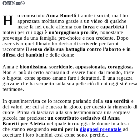
H
o conosciuto
Anna Bonetti
tramite i social, ma l'ho
apprezzata moltissimo grazie a un video di qualche
mese fa nel quale afferma con
forza e caparbietà
i
motivi per cui oggi è
un'orgogliosa pro-life
, nonostante
provenga da una famiglia pro-choice e non credente. Dopo
aver visto quel filmato ho deciso di scriverle per farmi
raccontare
il senso della sua battaglia contro l'aborto e in
difesa dei bambini
e delle donne.
Anna è
biondissima, sorridente, appassionata, coraggiosa.
Non si può di certo accusarla di essere fuori dal mondo, triste
o bigotta, come spesso amano fare i detrattori. È una ragazza
giovane che ha scoperto sulla sua pelle ciò di cui oggi si è resa
testimone.
In quest'intervista ce lo racconta parlando della
sua sordità
e
dei valori per cui si è messa in gioco, per questo la ringrazio di
cuore. Prima di lasciarvi alla sua testimonianza una sorpresa
piccola ma preziosa:
un contributo esclusivo di Anna
Bonetti per Aleteia
nel quale incoraggia le donne in attesa
che stanno eseguendo
esami per la
diagnosi prenatale
ad
accettare i loro bambini così come sono, perché...