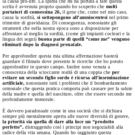
la causa pro-life. La spinta che mi ha portata a fare questa
scelta è avvenuta proprio quando ho scoperto che
molti
portatori di connessina 26,
il gene che, come nel mio caso,
causa la sordità,
si sottopongono all’amniocentesi
nel primo
trimestre di gravidanza. Di conseguenza, nonostante gli
strumenti che nella nostra epoca sono a disposizione per
affrontare al meglio la sordità, (come gli impianti cocleari e la
lingua dei segni)
buona parte di quelli “come me” vengono
eliminati dopo la diagnosi prenatale.
Per approfondire questa mia ultima affermazione basterà
guardare il filmato dove presento le ricerche che ho potuto
approfondire in questo campo. Inoltre sono venuta a
conoscenza della scioccante realtà di una coppia che
per
evitare un secondo figlio sordo è ricorsa all’inseminazione
artificiale,
nonostante tutti i problemi che il bombardamento
ormonale che questa pratica comporta può causare per la salute
della madre e quella del nascituro, oltre che essere secondo me
profondamente immorale.
È davvero paradossale come in una società che si dichiara
sempre più mentalmente aperta alle nuove diversità di genere,
la priorità sia quella di dare alla luce un “prodotto
perfetto”,
distruggendo così i principi non negoziabili alla
radice della vita umana. Quando ho raggiunto questa