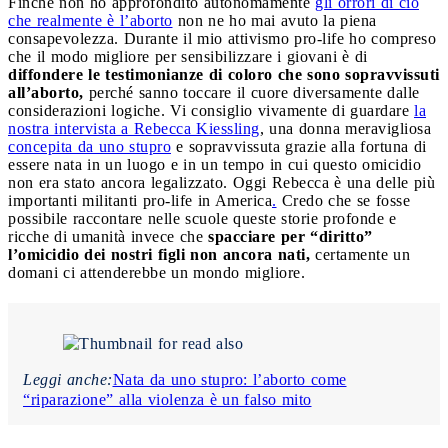
Finché non ho approfondito autonomamente
gli orrori di ciò
che realmente è l’aborto
non ne ho mai avuto la piena
consapevolezza. Durante il mio attivismo pro-life ho compreso
che il modo migliore per sensibilizzare i giovani è di
diffondere le testimonianze di coloro che sono sopravvissuti
all’aborto,
perché sanno toccare il cuore diversamente dalle
considerazioni logiche. Vi consiglio vivamente di guardare
la
nostra intervista a Rebecca Kiessling
, una donna meravigliosa
concepita da uno stupro
e sopravvissuta grazie alla fortuna di
essere nata in un luogo e in un tempo in cui questo omicidio
non era stato ancora legalizzato. Oggi Rebecca è una delle più
importanti militanti pro-life in America
.
Credo che se fosse
possibile raccontare nelle scuole queste storie profonde e
ricche di umanità invece che
spacciare per “diritto”
l’omicidio dei nostri figli non ancora nati,
certamente un
domani ci attenderebbe un mondo migliore.
Leggi anche:
Nata da uno stupro: l’aborto come
“riparazione” alla violenza è un falso mito