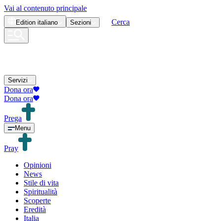
Vai al contenuto principale
Cerca
Edition
italiano
Sezioni
Servizi
Dona ora
Dona ora
Prega
Menu
Pray
Opinioni
News
Stile di vita
Spiritualità
Scoperte
Eredità
Italia