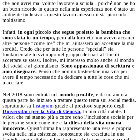
che non avrei mai voluto lavorare a scuola - poiché non ne ho
un buon ricordo in quanto nella mia esperienza non è stato un
ambiente inclusivo - questo lavoro adesso mi sta piacendo
moltissimo.
Infatti,
in ogni piccolo che seguo proietto la bambina che
sono stata io un tempo,
però alla loro età non avevo accanto
altre persone “come me” che mi aiutassero ad accettare la mia
sordità. Credo che per tutte le persone “speciali” sia
fondamentale lo sviluppo nel gruppo dei pari al fine di
accettare se stessi. Inoltre, mi interesso molto anche al mondo
dei social e al giornalismo.
Sono appassionata di scrittura e
amo disegnare.
Penso che non mi basterebbe una vita per
avere il tempo necessario da dedicare a tutte le cose che mi
piace fare.
Nel 2018 sono entrata nel
mondo pro-life
, e da un anno a
questa parte ho iniziato a trattare questo tema sui social media,
soprattutto su
Instagram
grazie al prezioso supporto degli
Universitari per la Vita di Genova,
la mia città natale. I
valori che mi stanno più a cuore sono l’inclusione sociale per
le persone sorde come me e
la difesa della vita umana
innocente.
Quest’ultima ha rappresentato una vera e propria
svolta nella mia esistenza, nonostante sia cresciuta in una
famiglia non cattolica e ben lontana dalla consapevolezza di