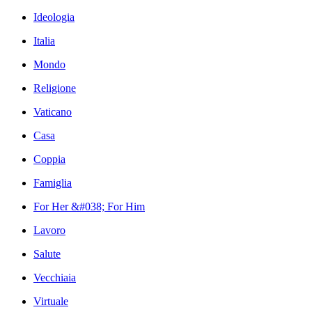
Ideologia
Italia
Mondo
Religione
Vaticano
Casa
Coppia
Famiglia
For Her &#038; For Him
Lavoro
Salute
Vecchiaia
Virtuale