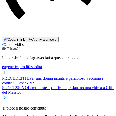
Copia il link
Archivia articolo
Condividi su
:
Le parole chiave/tag associati a questo articolo:
eugenetica
pro life
sordita
PRECEDENTE
Per una donna incinta è pericoloso vaccinarsi
contro il Covid-19?
SUCCESSIVO
Femministe “pacifiche” profanano una chiesa a Città
del Messico
Ti piace il nostro contenuto?