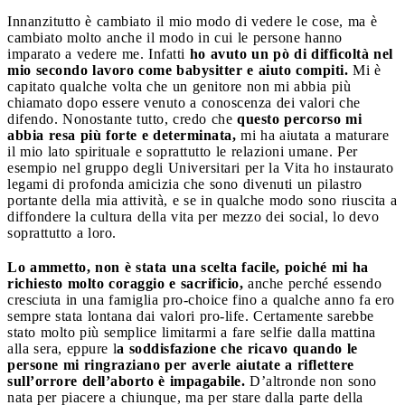
Innanzitutto è cambiato il mio modo di vedere le cose, ma è
cambiato molto anche il modo in cui le persone hanno
imparato a vedere me. Infatti
ho avuto un pò di difficoltà nel
mio secondo lavoro come babysitter e aiuto compiti.
Mi è
capitato qualche volta che un genitore non mi abbia più
chiamato dopo essere venuto a conoscenza dei valori che
difendo. Nonostante tutto, credo che
questo percorso mi
abbia resa più forte e determinata,
mi ha aiutata a maturare
il mio lato spirituale e soprattutto le relazioni umane. Per
esempio nel gruppo degli Universitari per la Vita ho instaurato
legami di profonda amicizia che sono divenuti un pilastro
portante della mia attività, e se in qualche modo sono riuscita a
diffondere la cultura della vita per mezzo dei social, lo devo
soprattutto a loro.
Lo ammetto, non è stata una scelta facile, poiché mi ha
richiesto molto coraggio e sacrificio,
anche perché essendo
cresciuta in una famiglia pro-choice fino a qualche anno fa ero
sempre stata lontana dai valori pro-life. Certamente sarebbe
stato molto più semplice limitarmi a fare selfie dalla mattina
alla sera, eppure l
a soddisfazione che ricavo quando le
persone mi ringraziano per averle aiutate a riflettere
sull’orrore dell’aborto è impagabile.
D’altronde non sono
nata per piacere a chiunque, ma per stare dalla parte della