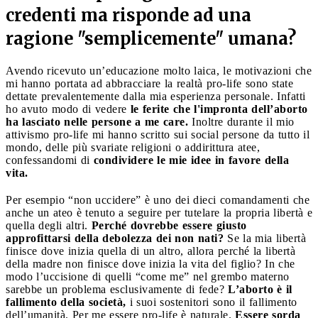
credenti ma risponde ad una
ragione "semplicemente" umana?
Avendo ricevuto un’educazione molto laica, le motivazioni che
mi hanno portata ad abbracciare la realtà pro-life sono state
dettate prevalentemente dalla mia esperienza personale. Infatti
ho avuto modo di vedere
le ferite che l'impronta dell’aborto
ha lasciato nelle persone a me care.
Inoltre durante il mio
attivismo pro-life mi hanno scritto sui social persone da tutto il
mondo, delle più svariate religioni o addirittura atee,
confessandomi di
condividere le mie idee in favore della
vita.
Per esempio “non uccidere” è uno dei dieci comandamenti che
anche un ateo è tenuto a seguire per tutelare la propria libertà e
quella degli altri.
Perché dovrebbe essere giusto
approfittarsi della debolezza dei non nati?
Se la mia libertà
finisce dove inizia quella di un altro, allora perché la libertà
della madre non finisce dove inizia la vita del figlio? In che
modo l’uccisione di quelli “come me” nel grembo materno
sarebbe un problema esclusivamente di fede?
L’aborto è il
fallimento della società,
i suoi sostenitori sono il fallimento
dell’umanità. Per me essere pro-life è naturale.
Essere sorda