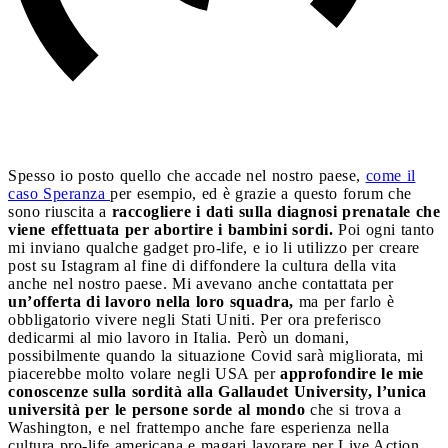
Spesso io posto quello che accade nel nostro paese,
come il
caso Speranza
per esempio, ed è grazie a questo forum che
sono riuscita a
raccogliere i dati sulla diagnosi prenatale che
viene effettuata per abortire i bambini sordi.
Poi ogni tanto
mi inviano qualche gadget pro-life, e io li utilizzo per creare
post su Istagram al fine di diffondere la cultura della vita
anche nel nostro paese. Mi avevano anche contattata per
un’offerta di lavoro nella loro squadra,
ma per farlo è
obbligatorio vivere negli Stati Uniti. Per ora preferisco
dedicarmi al mio lavoro in Italia. Però un domani,
possibilmente quando la situazione Covid sarà migliorata, mi
piacerebbe molto volare negli USA per
approfondire le mie
conoscenze sulla sordità alla Gallaudet University, l’unica
università per le persone sorde al mondo
che si trova a
Washington, e nel frattempo anche fare esperienza nella
cultura pro-life americana e magari lavorare per Live Action