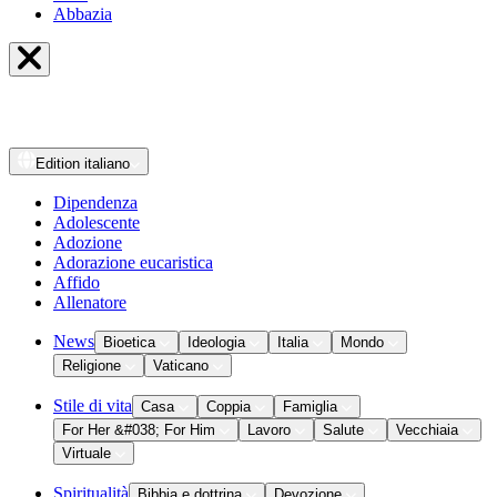
Abbazia
Edition
italiano
Dipendenza
Adolescente
Adozione
Adorazione eucaristica
Affido
Allenatore
News
Bioetica
Ideologia
Italia
Mondo
Religione
Vaticano
Stile di vita
Casa
Coppia
Famiglia
For Her &#038; For Him
Lavoro
Salute
Vecchiaia
Virtuale
Spiritualità
Bibbia e dottrina
Devozione