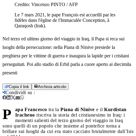
Credito:
Vincenzo PINTO / AFP
Le 7 mars 2021, le pape François est accueilli par les
fidèles dans l'église de l'Immaculée Conception, à
Qaraqosh (Irak).
Nel terzo ed ultimo giorno del viaggio in Iraq, il Papa si reca sui
luoghi della persecuzione: nella Piana di Ninive presiede la
preghiera per le vittime di guerra e inaugura la lapide per i cristiani
perseguitati. Poi allo stadio di Erbil parla a cuore aperto ai diecimila
presenti
Copia il link
Archivia articolo
Condividi su
:
P
apa Francesco
tra la
Piana di Ninive
e il
Kurdistan
Iracheno
riscriva la storia del cristianesimo in Iraq: i
momenti salienti del terzo giorno del viaggio in Iraq
sono quelli di un popolo che insieme al pontefice torna a
brillare sui luoghi da cui era stato cacciato brutalmente dall’Isis