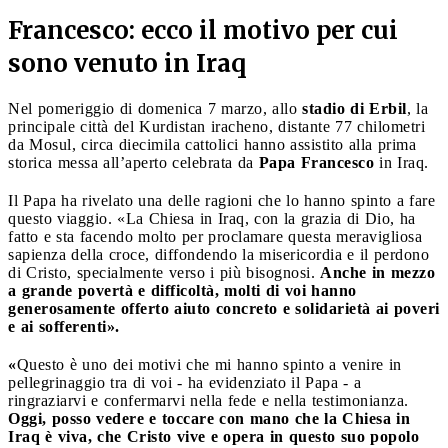
Francesco: ecco il motivo per cui
sono venuto in Iraq
Nel pomeriggio di domenica 7 marzo, allo
stadio di Erbil
, la
principale città del Kurdistan iracheno, distante 77 chilometri
da Mosul, circa diecimila cattolici hanno assistito alla prima
storica messa all’aperto celebrata da
Papa Francesco
in Iraq.
Il Papa ha rivelato una delle ragioni che lo hanno spinto a fare
questo viaggio. «La Chiesa in Iraq, con la grazia di Dio, ha
fatto e sta facendo molto per proclamare questa meravigliosa
sapienza della croce, diffondendo la misericordia e il perdono
di Cristo, specialmente verso i più bisognosi.
Anche in mezzo
a grande povertà e difficoltà, molti di voi hanno
generosamente offerto aiuto concreto e solidarietà ai poveri
e ai sofferenti».
«
Questo è uno dei motivi che mi hanno spinto a venire in
pellegrinaggio tra di voi - ha evidenziato il Papa - a
ringraziarvi e confermarvi nella fede e nella testimonianza.
Oggi, posso vedere e toccare con mano che la Chiesa in
Iraq è viva, che Cristo vive e opera in questo suo popolo