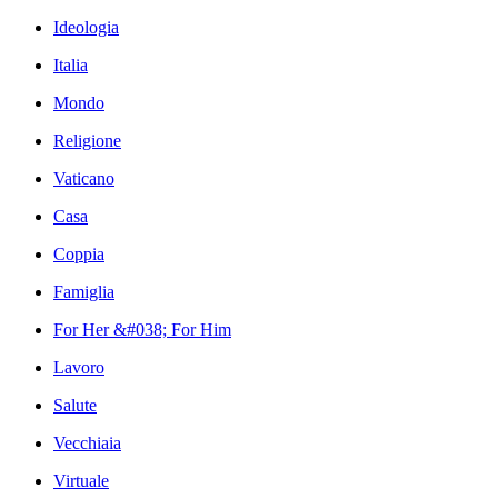
Ideologia
Italia
Mondo
Religione
Vaticano
Casa
Coppia
Famiglia
For Her &#038; For Him
Lavoro
Salute
Vecchiaia
Virtuale