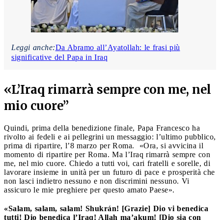
Leggi anche:
Da Abramo all’Ayatollah: le frasi più
significative del Papa in Iraq
«L’Iraq rimarrà sempre con me, nel
mio cuore”
Quindi, prima della benedizione finale, Papa Francesco ha
rivolto ai fedeli e ai pellegrini un messaggio: l’ultimo pubblico,
prima di ripartire, l’8 marzo per Roma. «Ora, si avvicina il
momento di ripartire per Roma. Ma l’Iraq rimarrà sempre con
me, nel mio cuore. Chiedo a tutti voi, cari fratelli e sorelle, di
lavorare insieme in unità per un futuro di pace e prosperità che
non lasci indietro nessuno e non discrimini nessuno. Vi
assicuro le mie preghiere per questo amato Paese».
«Salam, salam, salam! Shukrán! [Grazie] Dio vi benedica
tutti! Dio benedica l’Iraq! Allah ma’akum! [Dio sia con