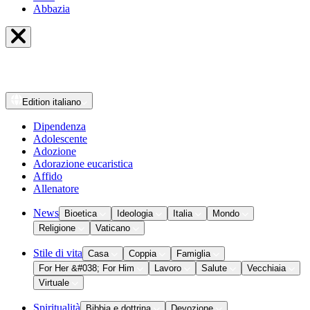
Abbazia
Edition
italiano
Dipendenza
Adolescente
Adozione
Adorazione eucaristica
Affido
Allenatore
News
Bioetica
Ideologia
Italia
Mondo
Religione
Vaticano
Stile di vita
Casa
Coppia
Famiglia
For Her &#038; For Him
Lavoro
Salute
Vecchiaia
Virtuale
Spiritualità
Bibbia e dottrina
Devozione