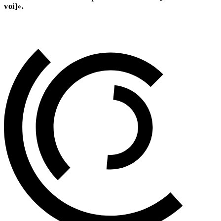
voi]».