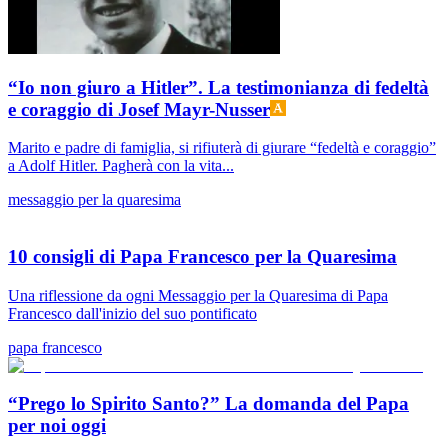
“Io non giuro a Hitler”. La testimonianza di fedeltà
e coraggio di Josef Mayr-Nusser
Marito e padre di famiglia, si rifiuterà di giurare “fedeltà e coraggio”
a Adolf Hitler. Pagherà con la vita...
messaggio per la quaresima
10 consigli di Papa Francesco per la Quaresima
Una riflessione da ogni Messaggio per la Quaresima di Papa
Francesco dall'inizio del suo pontificato
papa francesco
“Prego lo Spirito Santo?” La domanda del Papa
per noi oggi