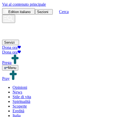
Vai al contenuto principale
Cerca
Edition
italiano
Sezioni
Servizi
Dona ora
Dona ora
Prega
Menu
Pray
Opinioni
News
Stile di vita
Spiritualità
Scoperte
Eredità
Italia