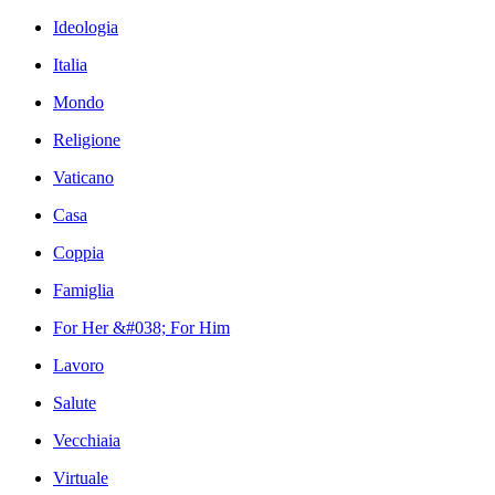
Ideologia
Italia
Mondo
Religione
Vaticano
Casa
Coppia
Famiglia
For Her &#038; For Him
Lavoro
Salute
Vecchiaia
Virtuale