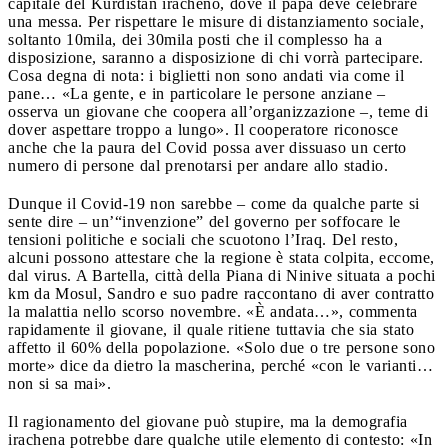
capitale del Kurdistan iracheno, dove il papa deve celebrare
una messa. Per rispettare le misure di distanziamento sociale,
soltanto 10mila, dei 30mila posti che il complesso ha a
disposizione, saranno a disposizione di chi vorrà partecipare.
Cosa degna di nota: i biglietti non sono andati via come il
pane… «La gente, e in particolare le persone anziane –
osserva un giovane che coopera all’organizzazione –, teme di
dover aspettare troppo a lungo». Il cooperatore riconosce
anche che la paura del Covid possa aver dissuaso un certo
numero di persone dal prenotarsi per andare allo stadio.
Dunque il Covid-19 non sarebbe – come da qualche parte si
sente dire – un’“invenzione” del governo per soffocare le
tensioni politiche e sociali che scuotono l’Iraq. Del resto,
alcuni possono attestare che la regione è stata colpita, eccome,
dal virus. A Bartella, città della Piana di Ninive situata a pochi
km da Mosul, Sandro e suo padre raccontano di aver contratto
la malattia nello scorso novembre. «È andata…», commenta
rapidamente il giovane, il quale ritiene tuttavia che sia stato
affetto il 60% della popolazione. «Solo due o tre persone sono
morte» dice da dietro la mascherina, perché «con le varianti…
non si sa mai».
Il ragionamento del giovane può stupire, ma la demografia
irachena potrebbe dare qualche utile elemento di contesto: «In