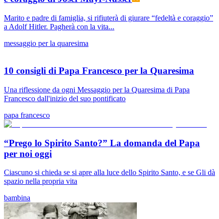
Marito e padre di famiglia, si rifiuterà di giurare “fedeltà e coraggio”
a Adolf Hitler. Pagherà con la vita...
messaggio per la quaresima
10 consigli di Papa Francesco per la Quaresima
Una riflessione da ogni Messaggio per la Quaresima di Papa
Francesco dall'inizio del suo pontificato
papa francesco
“Prego lo Spirito Santo?” La domanda del Papa
per noi oggi
Ciascuno si chieda se si apre alla luce dello Spirito Santo, e se Gli dà
spazio nella propria vita
bambina