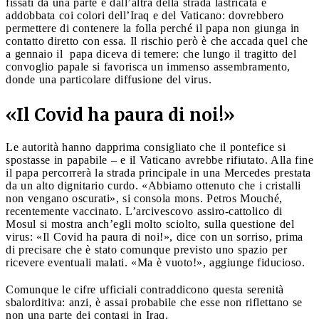
fissati da una parte e dall’altra della strada lastricata e
addobbata coi colori dell’Iraq e del Vaticano: dovrebbero
permettere di contenere la folla perché il papa non giunga in
contatto diretto con essa. Il rischio però è che accada quel che
a gennaio il papa diceva di temere: che lungo il tragitto del
convoglio papale si favorisca un immenso assembramento,
donde una particolare diffusione del virus.
«Il Covid ha paura di noi!»
Le autorità hanno dapprima consigliato che il pontefice si
spostasse in papabile – e il Vaticano avrebbe rifiutato. Alla fine
il papa percorrerà la strada principale in una Mercedes prestata
da un alto dignitario curdo. «Abbiamo ottenuto che i cristalli
non vengano oscurati», si consola mons. Petros Mouché,
recentemente vaccinato. L’arcivescovo assiro-cattolico di
Mosul si mostra anch’egli molto sciolto, sulla questione del
virus: «Il Covid ha paura di noi!», dice con un sorriso, prima
di precisare che è stato comunque previsto uno spazio per
ricevere eventuali malati. «Ma è vuoto!», aggiunge fiducioso.
Comunque le cifre ufficiali contraddicono questa serenità
sbalorditiva: anzi, è assai probabile che esse non riflettano se
non una parte dei contagi in Iraq.