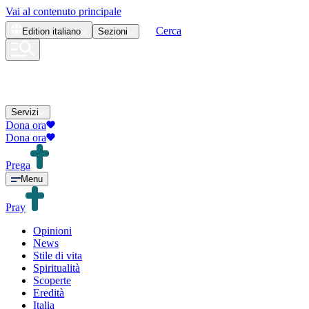
Vai al contenuto principale
Cerca
Edition
italiano
Sezioni
Servizi
Dona ora
Dona ora
Prega
Menu
Pray
Opinioni
News
Stile di vita
Spiritualità
Scoperte
Eredità
Italia