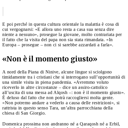
E poi perché in questa cultura orientale la malattia è cosa di
cui vergognarsi: «E allora uno resta a casa sua senza dire
niente a nessuno», prosegue la giovane, molto contrariata per
il fatto che la visita del papa non sia stata rimandata. «In
Europa – prosegue – non ci si sarebbe azzardati a farla».
«Non è il momento giusto»
A nord della Piana di Ninive, alcune lingue si sciolgono
timidamente tra i cristiani che si interrogano sull’opportunità di
una simile visita in piena pandemia. «Avremmo voluto
riceverlo in altre circostanze – dice un assiro-cattolico
all’uscita di una messa ad Alqosh –: non è il momento giusto».
È deluso dal fatto che non potrà raccogliersi molta gente.
«Non potremo andare a vederlo a causa delle restrizioni», si
rattrista in questo senso Tara, un’altra parrocchiana della
chiesa di San Giorgio.
Domenica prossima non andranno né a Qaraqosh né a Erbil,