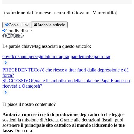
[traduzione dal francese a cura di Giovanni Marcotullio]
Copia il link
Archivia articolo
Condividi su
:
Le parole chiave/tag associati a questo articolo:
covid
cristiani perseguitati in iraq
iraq
pandemia
Papa in Iraq
PRECEDENTE
Cos'è che riesce a tirar fuori dalla depressione e dà
forza?
SUCCESSIVO
Qual è il simbolismo della stola che Papa Francesco
riceverà a Qaraqosh?
Ti piace il nostro contenuto?
Aiutaci a coprire i costi di produzione
degli articoli che leggi e
sostieni la missione di Aleteia. Grazie alle detrazioni fiscali, puoi
sostenere
il principale sito cattolico al mondo riducendo le tue
tasse.
Dona ora.