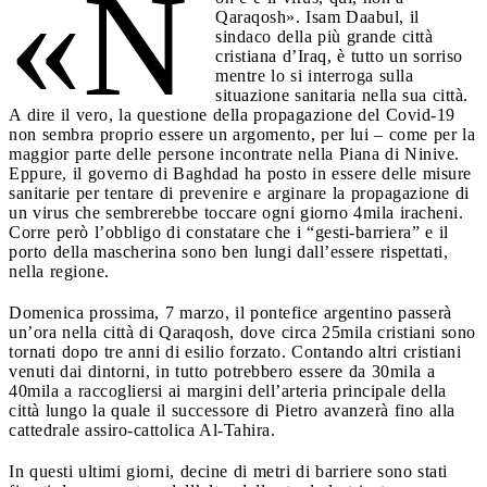
«N
Qaraqosh». Isam Daabul, il
sindaco della più grande città
cristiana d’Iraq, è tutto un sorriso
mentre lo si interroga sulla
situazione sanitaria nella sua città.
A dire il vero, la questione della propagazione del Covid-19
non sembra proprio essere un argomento, per lui – come per la
maggior parte delle persone incontrate nella Piana di Ninive.
Eppure, il governo di Baghdad ha posto in essere delle misure
sanitarie per tentare di prevenire e arginare la propagazione di
un virus che sembrerebbe toccare ogni giorno 4mila iracheni.
Corre però l’obbligo di constatare che i “gesti-barriera” e il
porto della mascherina sono ben lungi dall’essere rispettati,
nella regione.
Domenica prossima, 7 marzo, il pontefice argentino passerà
un’ora nella città di Qaraqosh, dove circa 25mila cristiani sono
tornati dopo tre anni di esilio forzato. Contando altri cristiani
venuti dai dintorni, in tutto potrebbero essere da 30mila a
40mila a raccogliersi ai margini dell’arteria principale della
città lungo la quale il successore di Pietro avanzerà fino alla
cattedrale assiro-cattolica Al-Tahira.
In questi ultimi giorni, decine di metri di barriere sono stati