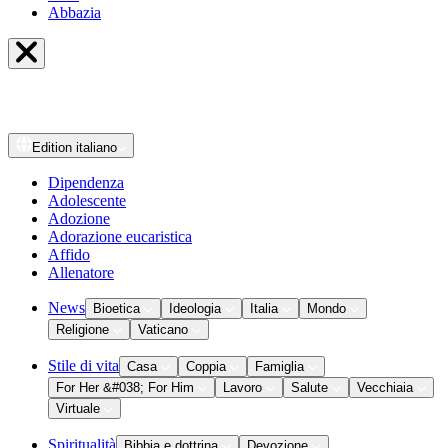
Abbazia
Edition
italiano
Dipendenza
Adolescente
Adozione
Adorazione eucaristica
Affido
Allenatore
News
Bioetica
Ideologia
Italia
Mondo
Religione
Vaticano
Stile di vita
Casa
Coppia
Famiglia
For Her &#038; For Him
Lavoro
Salute
Vecchiaia
Virtuale
Spiritualità
Bibbia e dottrina
Devozione