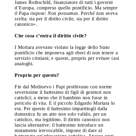
James Rothschild, finanziatore di tutti i governi
d’Europa, compreso quello pontificio. Ma sempre
il Papa rispose:
Non possumus
. Perché non aveva
scelta; sia per il diritto civile, sia per il diritto
canonico».
Che cosa c’entra il diritto civile?
I Mortara avevano violato la legge dello Stato
pontificio che imponeva agli ebrei di non tenere a
servizio cristiani; e questo, proprio per evitare casi
analoghi.
Proprio per questo?
Fin dal Medioevo i Papi proibivano con norme
severissime il battesimo di figli di genitori non
cattolici; a meno che il bambino non fosse in
pericolo di vita. E il piccolo Edgardo Mortara lo
era. Per questo il battesimo impartitogli dalla
domestica fu un atto non solo valido, per un
cattolico, ma legittimo. Il diritto canonico non
lascia alternative: il battesimo introduce un
mutamento irrevocabile, impone di dare al
battezzato un’educazione cattolica. Ancora oggi,