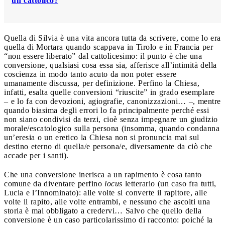
un cattolico?
Quella di Silvia è una vita ancora tutta da scrivere, come lo era
quella di Mortara quando scappava in Tirolo e in Francia per
“non essere liberato” dal cattolicesimo: il punto è che una
conversione, qualsiasi cosa essa sia, afferisce all’intimità della
coscienza in modo tanto acuto da non poter essere
umanamente discussa, per definizione. Perfino la Chiesa,
infatti, esalta quelle conversioni “riuscite” in grado esemplare
– e lo fa con devozioni, agiografie, canonizzazioni… –, mentre
quando biasima degli errori lo fa principalmente perché essi
non siano condivisi da terzi, cioè senza impegnare un giudizio
morale/escatologico sulla persona (insomma, quando condanna
un’eresia o un eretico la Chiesa non si pronuncia mai sul
destino eterno di quella/e persona/e, diversamente da ciò che
accade per i santi).
Che una conversione inerisca a un rapimento è cosa tanto
comune da diventare perfino
locus
letterario (un caso fra tutti,
Lucia e l’Innominato): alle volte si converte il rapitore, alle
volte il rapito, alle volte entrambi, e nessuno che ascolti una
storia è mai obbligato a credervi… Salvo che quello della
conversione è un caso particolarissimo di racconto: poiché la