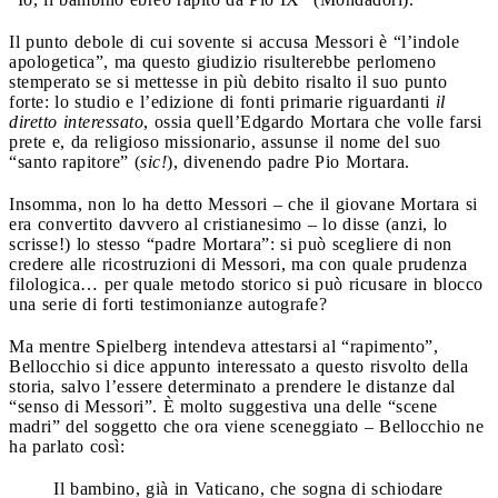
Il punto debole di cui sovente si accusa Messori è “l’indole
apologetica”, ma questo giudizio risulterebbe perlomeno
stemperato se si mettesse in più debito risalto il suo punto
forte: lo studio e l’edizione di fonti primarie riguardanti
il
diretto interessato
, ossia quell’Edgardo Mortara che volle farsi
prete e, da religioso missionario, assunse il nome del suo
“santo rapitore” (
sic!
), divenendo padre Pio Mortara.
Insomma, non lo ha detto Messori – che il giovane Mortara si
era convertito davvero al cristianesimo – lo disse (anzi, lo
scrisse!) lo stesso “padre Mortara”: si può scegliere di non
credere alle ricostruzioni di Messori, ma con quale prudenza
filologica… per quale metodo storico si può ricusare in blocco
una serie di forti testimonianze autografe?
Ma mentre Spielberg intendeva attestarsi al “rapimento”,
Bellocchio si dice appunto interessato a questo risvolto della
storia, salvo l’essere determinato a prendere le distanze dal
“senso di Messori”. È molto suggestiva una delle “scene
madri” del soggetto che ora viene sceneggiato – Bellocchio ne
ha parlato così:
Il bambino, già in Vaticano, che sogna di schiodare