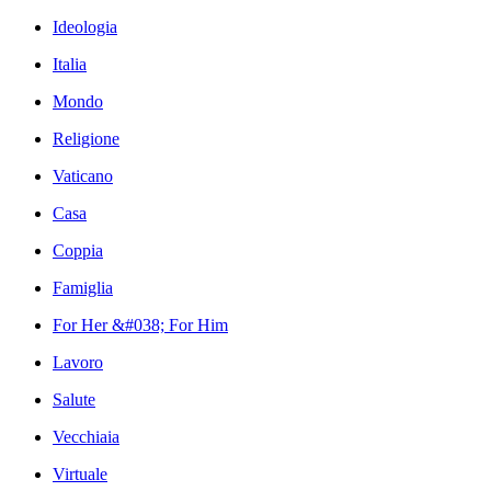
Ideologia
Italia
Mondo
Religione
Vaticano
Casa
Coppia
Famiglia
For Her &#038; For Him
Lavoro
Salute
Vecchiaia
Virtuale