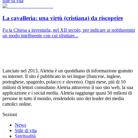
stile di vita
La cavalleria: una virtù (cristiana) da riscoprire
Fu la Chiesa a inventarla, nel XII secolo, per indicare ai nobiluomini
un modo intelligente con cui sfruttare...
Lanciato nel 2013, Aleteia è un quotidiano di informazione gratuito
su internet. Il sito è pubblicato in sei lingue (francese, inglese,
portoghese, spagnolo, polacco e sloveno). Ogni mese, più di 10
milioni di lettori consultano Aleteia attraverso il suo sito web, la sua
applicazione e i social media. Aleteia raggiunge quasi 50 milioni di
persone in tutto il mondo, rendendolo uno dei leader dei media
cattolici online.
Sezioni
News
Stile di vita
Spiritualità