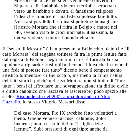
Messori che dice che si era veramente convertito.
Si parte dalla indubbia violenza terribile perpetrata
verso un bambino e dovuta al fanatismo religioso,
l’idea che in nome di una fede si potesse fare tutto.
Non sarà possibile farlo ma si potrebbe immaginare
il nostro Mortara che si ritira in Belgio e muore nel
’40, avendo visto le croci uncinate, il nazismo, la
nuova violenza contro il popolo ebraico.
Il “senso di Messori” è ben presente, a Bellocchio, dato che “Il
caso Mortara” del saggista torinese fu tra le prime letture fatte
dal regista di Bobbio, negli anni in cui si è formata la sua
opinione a riguardo: frasi rutilanti come “l’idea che in nome di
una fede si potesse fare tutto” dicono bene il temperamento
artistico tormentoso di Bellocchio, ma meno la cruda natura
dei fatti storici, poiché nel caso Mortara non si trattò di “fare
tutto”, bensì di affrontare una sovrapposizione tra diritto civile
e diritto canonico che lasciava (e lascerebbe) poco spazio alle
scelte.
Rispondendo nel 2005 a una domanda di Aldo
Cazzullo
, lo stesso Vittorio Messori disse:
Del caso Mortara, Pio IX avrebbe fatto volentieri a
meno. Gliene vennero accuse, calunnie, dolori
immensi; non a caso lo definì “il figlio delle
lacrime”. Subì pressioni di ogni tipo; anche da