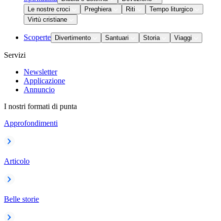
Le nostre croci
Preghiera
Riti
Tempo liturgico
Virtù cristiane
Scoperte
Divertimento
Santuari
Storia
Viaggi
Servizi
Newsletter
Applicazione
Annuncio
I nostri formati di punta
Approfondimenti
Articolo
Belle storie