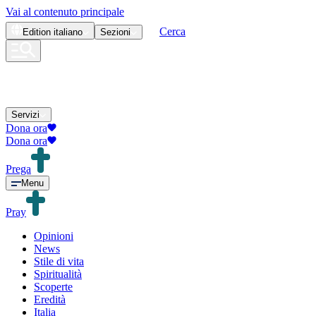
Vai al contenuto principale
Cerca
Edition
italiano
Sezioni
Servizi
Dona ora
Dona ora
Prega
Menu
Pray
Opinioni
News
Stile di vita
Spiritualità
Scoperte
Eredità
Italia