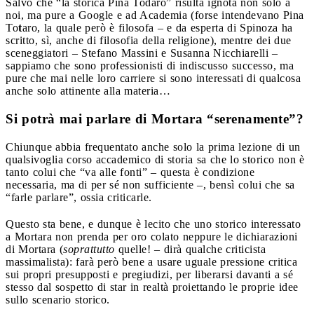
Salvo che “la storica Pina Todaro” risulta ignota non solo a
noi, ma pure a Google e ad Academia (forse intendevano Pina
To
t
aro, la quale però è filosofa – e da esperta di Spinoza ha
scritto, sì, anche di filosofia della religione), mentre dei due
sceneggiatori – Stefano Massini e Susanna Nicchiarelli –
sappiamo che sono professionisti di indiscusso successo, ma
pure che mai nelle loro carriere si sono interessati di qualcosa
anche solo attinente alla materia…
Si potrà mai parlare di Mortara “serenamente”?
Chiunque abbia frequentato anche solo la prima lezione di un
qualsivoglia corso accademico di storia sa che lo storico non è
tanto colui che “va alle fonti” – questa è condizione
necessaria, ma di per sé non sufficiente –, bensì colui che sa
“farle parlare”, ossia criticarle.
Questo sta bene, e dunque è lecito che uno storico interessato
a Mortara non prenda per oro colato neppure le dichiarazioni
di Mortara (
soprattutto
quelle! – dirà qualche criticista
massimalista): farà però bene a usare uguale pressione critica
sui propri presupposti e pregiudizi, per liberarsi davanti a sé
stesso dal sospetto di star in realtà proiettando le proprie idee
sullo scenario storico.