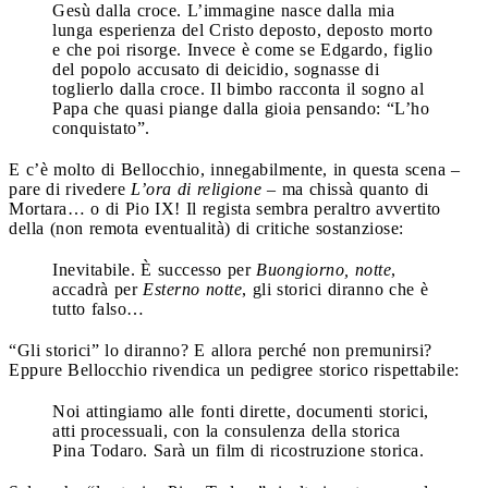
Gesù dalla croce. L’immagine nasce dalla mia
lunga esperienza del Cristo deposto, deposto morto
e che poi risorge. Invece è come se Edgardo, figlio
del popolo accusato di deicidio, sognasse di
toglierlo dalla croce. Il bimbo racconta il sogno al
Papa che quasi piange dalla gioia pensando: “L’ho
conquistato”.
E c’è molto di Bellocchio, innegabilmente, in questa scena –
pare di rivedere
L’ora di religione
– ma chissà quanto di
Mortara… o di Pio IX! Il regista sembra peraltro avvertito
della (non remota eventualità) di critiche sostanziose:
Inevitabile. È successo per
Buongiorno, notte
,
accadrà per
Esterno notte
, gli storici diranno che è
tutto falso…
“Gli storici” lo diranno? E allora perché non premunirsi?
Eppure Bellocchio rivendica un pedigree storico rispettabile:
Noi attingiamo alle fonti dirette, documenti storici,
atti processuali, con la consulenza della storica
Pina Todaro. Sarà un film di ricostruzione storica.