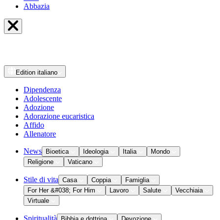
Abbazia
Edition
italiano
Dipendenza
Adolescente
Adozione
Adorazione eucaristica
Affido
Allenatore
News
Bioetica
Ideologia
Italia
Mondo
Religione
Vaticano
Stile di vita
Casa
Coppia
Famiglia
For Her &#038; For Him
Lavoro
Salute
Vecchiaia
Virtuale
Spiritualità
Bibbia e dottrina
Devozione