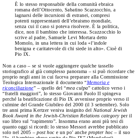
È lo stesso responsabile della comunità ebraica
romana dell’Ottocento, Sabatino Scazzocchio, a
lagnarsi delle incursioni di estranei, compresi
potenti rappresentanti dell’ebraismo mondiale,
senza cui il caso si poteva risolvere. È la politica,
dice, non il bambino che interessa. Scazzocchio lo
scrive al padre, Samuele Levi Mortara detto
Momolo, in una lettera in cui loda «l’indole
benigna e caritatevole di chi siede in alto». Cioè di
Pio IX.
Non a caso – se si vuole aggiungere qualche tassello
storiografico al già complesso panorama – si può ricordare che
proprio negli anni in cui faceva preparare alla Commissione
Teologica Internazionale il documento “
Memoria e
riconciliazione
” – quello del “
mea culpa
” cattolico verso i
“fratelli maggiori”, lo stesso Giovanni Paolo II spingeva
perché la beatificazione di Pio IX avvenisse proprio verso il
culmine del Grande Giubileo del 2000 (il 3 settembre). Solo
tre anni prima Kertzer veniva insignito del
National Jewish
Book Award in the Jewish-Christian Relations category
per il
suo libro sul “rapimento”. Insomma erano anni più tesi di
quanto oggi si ricordi: lo stesso Messori avrebbe pubblicato
solo nel 2005 –
post hoc
e un po’ anche
propter hoc
– il suo
“Io, il bambino ebreo rapito da Pio IX” (Mondadori).