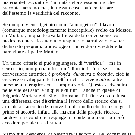
materia del racconto è l’intimità della stessa anima che
racconta, nessuno mai, in nessun caso, può contestare
dall’esterno la veridicità del racconto.
Se dunque viene rigettato come “apologetico” il lavoro
(comunque metodologicamente ineccepibile) svolto da Messori
su Mortara, in quanto avalla l’idea della conversione, col
medesimo marchio andranno respinte le narrative che – per
dichiarato pregiudizio ideologico – intendono screditare la
narrazione di padre Mortara.
Un unico criterio si può aggiungere, di “verifica” – ma in
senso lato, non probatorio a mo’ di materia forense –: una
conversione autentica è
profonda
,
duratura
e
feconda
, cioè fa
crescere e sviluppare le facoltà di chi la vive
e attrae
altre
persone a interagire con la propria storia. Questo si riscontra
nelle vite dei santi e in quelle di tutti – anche in quelle di
Edgardo Mortara e di Silvia Romano. E infine va sottolineata
una differenza che discrimina il lavoro dello storico che si
arrende al racconto del convertito da quello che lo respinge: il
primo si accorda infatti alla materia della propria ricerca,
laddove il secondo ne respinge un contenuto a cui non può
accedere per alcuna altra via.
Siamo tutti desiderosi di osservare il lavoro di Bellocchio sulla