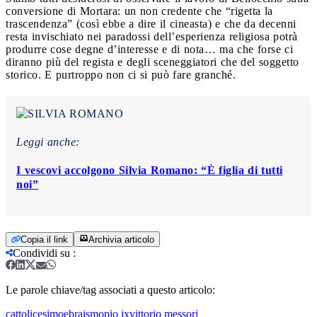
conversione di Mortara: un non credente che “rigetta la
trascendenza” (così ebbe a dire il cineasta) e che da decenni
resta invischiato nei paradossi dell’esperienza religiosa potrà
produrre cose degne d’interesse e di nota… ma che forse ci
diranno più del regista e degli sceneggiatori che del soggetto
storico. E purtroppo non ci si può fare granché.
Leggi anche:
I vescovi accolgono Silvia Romano: “È figlia di tutti
noi”
Copia il link
Archivia articolo
Condividi su
:
Le parole chiave/tag associati a questo articolo:
cattolicesimo
ebraismo
pio ix
vittorio messori