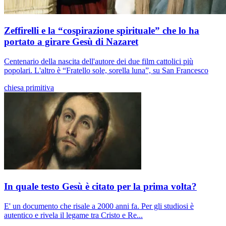
Zeffirelli e la “cospirazione spirituale” che lo ha
portato a girare Gesù di Nazaret
Centenario della nascita dell'autore dei due film cattolici più
popolari. L'altro è “Fratello sole, sorella luna”, su San Francesco
chiesa primitiva
In quale testo Gesù è citato per la prima volta?
E' un documento che risale a 2000 anni fa. Per gli studiosi è
autentico e rivela il legame tra Cristo e Re...