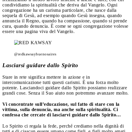
condividiamo la spiritualità che deriva dal Vangelo. Ogni
congregazione ha un carisma particolare, che nasce dalla
sequela di Gesù, ad esempio quando Gesù insegna, quando
annuncia il Regno, quando ha compassione, quando si prende
cura, quando denuncia. È come se ogni congregazione volesse
essere una pagina viva del Vangelo.
@redkawsaybuenosaires
Lasciarsi guidare dallo Spirito
Stare in rete significa mettere in azione e in
intercomunicazione tutti questi carismi. È una forza molto
potente. Lasciandoci guidare dallo Spirito possiamo realizzare
grandi cose. Senza il Suo aiuto non potremmo avanzare molto.
Vi concentrate sull’educazione, sul fatto di stare con la
vittima, sulla denuncia, ma anche sulla spiritualità. Ci
confessa che cercate di lasciarvi guidare dallo Spirito…
Lo Spirito ci regala la fede, perché crediamo nella dignità di
tutti e di ciascun essere umano come figli, e figli molto amati