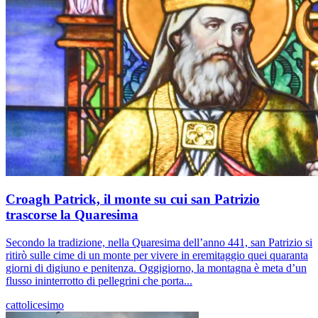
Croagh Patrick, il monte su cui san Patrizio
trascorse la Quaresima
Secondo la tradizione, nella Quaresima dell’anno 441, san Patrizio si
ritirò sulle cime di un monte per vivere in eremitaggio quei quaranta
giorni di digiuno e penitenza. Oggigiorno, la montagna è meta d’un
flusso ininterrotto di pellegrini che porta...
cattolicesimo