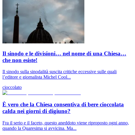
Il sinodo e le divisioni… nel nome di una Chiesa…
che non esiste!
Il sinodo sulla sinodalità suscita critiche eccessive sulle quali
l’editore e giornalista Michel Cool...
cioccolato
È vero che la Chiesa consentiva di bere cioccolata
calda nei giorni di digiuno?
Fra il serio e il faceto, questo aneddoto viene riproposto ogni anno,
quando la Quaresima si avvicina. Ma...