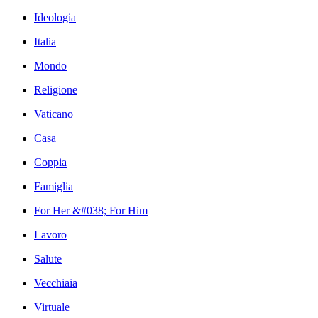
Ideologia
Italia
Mondo
Religione
Vaticano
Casa
Coppia
Famiglia
For Her &#038; For Him
Lavoro
Salute
Vecchiaia
Virtuale