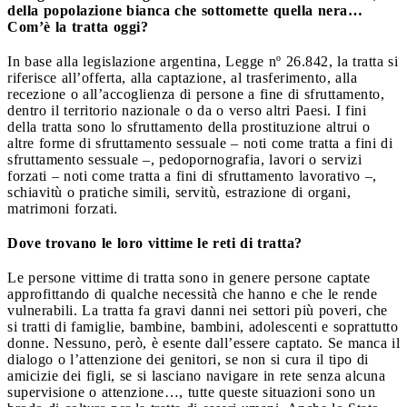
della popolazione bianca che sottomette quella nera…
Com’è la tratta oggi?
In base alla legislazione argentina, Legge nº 26.842, la tratta si
riferisce all’offerta, alla captazione, al trasferimento, alla
recezione o all’accoglienza di persone a fine di sfruttamento,
dentro il territorio nazionale o da o verso altri Paesi. I fini
della tratta sono lo sfruttamento della prostituzione altrui o
altre forme di sfruttamento sessuale – noti come tratta a fini di
sfruttamento sessuale –, pedopornografia, lavori o servizi
forzati – noti come tratta a fini di sfruttamento lavorativo –,
schiavitù o pratiche simili, servitù, estrazione di organi,
matrimoni forzati.
Dove trovano le loro vittime le reti di tratta?
Le persone vittime di tratta sono in genere persone captate
approfittando di qualche necessità che hanno e che le rende
vulnerabili. La tratta fa gravi danni nei settori più poveri, che
si tratti di famiglie, bambine, bambini, adolescenti e soprattutto
donne. Nessuno, però, è esente dall’essere captato. Se manca il
dialogo o l’attenzione dei genitori, se non si cura il tipo di
amicizie dei figli, se si lasciano navigare in rete senza alcuna
supervisione o attenzione…, tutte queste situazioni sono un