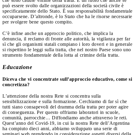
che sono cadute vittime della tratta. È un ruolo che anche se
può essere svolto dalle organizzazioni della società civile è
specificatamente dello Stato. È sua responsabilità fondamentale
occuparsene. D’altronde, è lo Stato che ha le risorse necessarie
per svolgere bene questo compito.
C’è infine anche un approccio politico, che implica la
denuncia, il reclamo di fronte alle autorità, la vigilanza per far
sì che gli organismi statali compiano i loro doveri e in generale
si rispettino le leggi sulla tratta, che nel nostro Paese sono uno
strumento fondamentale della lotta al crimine della tratta.
Educazione
Diceva che vi concentrate sull’approccio educativo, come si
concretizza?
L’attenzione della nostra Rete si concentra sulla
sensibilizzazione e sulla formazione. Cerchiamo di far sì che
tutti siano consapevoli del dramma della tratta per poter agire
di conseguenza. Per questo offriamo laboratori in scuole,
comunità, parrocchie… Diffondiamo anche attraverso le reti.
Quest’anno del Covid-19, in cui la nostra Rete dell’Argentina
ha compiuto dieci anni, abbiamo sviluppato una serie di
seminari web prendendo in considerazione aspetti diversi della