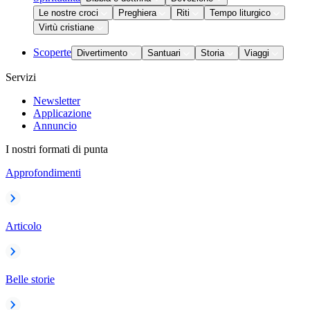
Le nostre croci
Preghiera
Riti
Tempo liturgico
Virtù cristiane
Scoperte
Divertimento
Santuari
Storia
Viaggi
Servizi
Newsletter
Applicazione
Annuncio
I nostri formati di punta
Approfondimenti
Articolo
Belle storie