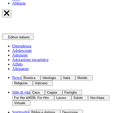
Abbazia
Edition
italiano
Dipendenza
Adolescente
Adozione
Adorazione eucaristica
Affido
Allenatore
News
Bioetica
Ideologia
Italia
Mondo
Religione
Vaticano
Stile di vita
Casa
Coppia
Famiglia
For Her &#038; For Him
Lavoro
Salute
Vecchiaia
Virtuale
Spiritualità
Bibbia e dottrina
Devozione