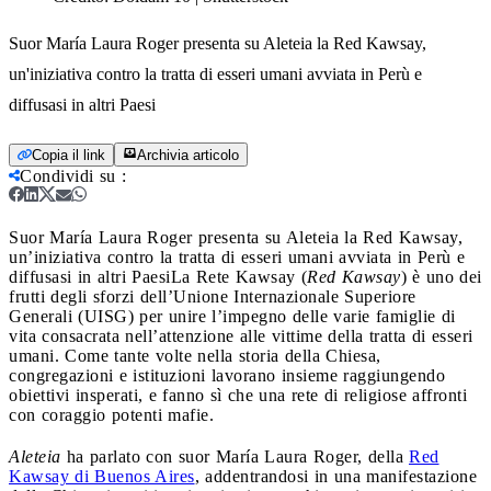
Suor María Laura Roger presenta su Aleteia la Red Kawsay,
un'iniziativa contro la tratta di esseri umani avviata in Perù e
diffusasi in altri Paesi
Copia il link
Archivia articolo
Condividi su
:
Suor María Laura Roger presenta su Aleteia la Red Kawsay,
un’iniziativa contro la tratta di esseri umani avviata in Perù e
diffusasi in altri Paesi
La Rete Kawsay (
Red Kawsay
) è uno dei
frutti degli sforzi dell’Unione Internazionale Superiore
Generali (UISG) per unire l’impegno delle varie famiglie di
vita consacrata nell’attenzione alle vittime della tratta di esseri
umani. Come tante volte nella storia della Chiesa,
congregazioni e istituzioni lavorano insieme raggiungendo
obiettivi insperati, e fanno sì che una rete di religiose affronti
con coraggio potenti mafie.
Aleteia
ha parlato con suor María Laura Roger, della
Red
Kawsay di Buenos Aires
, addentrandosi in una manifestazione