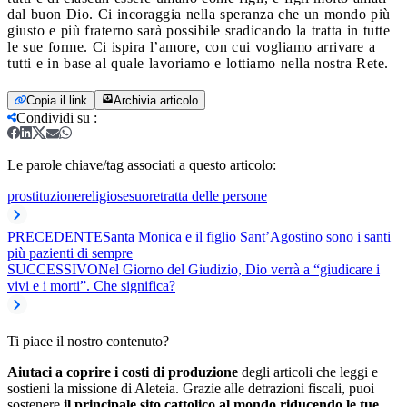
dal buon Dio. Ci incoraggia nella speranza che un mondo più
giusto e più fraterno sarà possibile sradicando la tratta in tutte
le sue forme. Ci ispira l’amore, con cui vogliamo arrivare a
tutti e in base al quale lavoriamo e lottiamo nella nostra Rete.
Copia il link
Archivia articolo
Condividi su
:
Le parole chiave/tag associati a questo articolo:
prostituzione
religiose
suore
tratta delle persone
PRECEDENTE
Santa Monica e il figlio Sant’Agostino sono i santi
più pazienti di sempre
SUCCESSIVO
Nel Giorno del Giudizio, Dio verrà a “giudicare i
vivi e i morti”. Che significa?
Ti piace il nostro contenuto?
Aiutaci a coprire i costi di produzione
degli articoli che leggi e
sostieni la missione di Aleteia. Grazie alle detrazioni fiscali, puoi
sostenere
il principale sito cattolico al mondo riducendo le tue