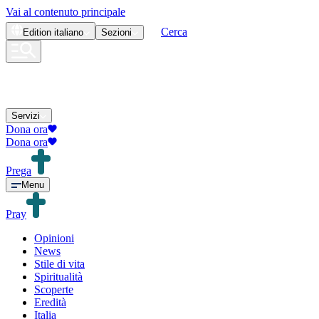
Vai al contenuto principale
Cerca
Edition
italiano
Sezioni
Servizi
Dona ora
Dona ora
Prega
Menu
Pray
Opinioni
News
Stile di vita
Spiritualità
Scoperte
Eredità
Italia