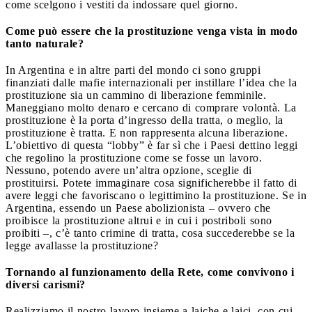
come scelgono i vestiti da indossare quel giorno.
Come può essere che la prostituzione venga vista in modo
tanto naturale?
In Argentina e in altre parti del mondo ci sono gruppi
finanziati dalle mafie internazionali per instillare l’idea che la
prostituzione sia un cammino di liberazione femminile.
Maneggiano molto denaro e cercano di comprare volontà. La
prostituzione è la porta d’ingresso della tratta, o meglio, la
prostituzione è tratta. E non rappresenta alcuna liberazione.
L’obiettivo di questa “lobby” è far sì che i Paesi dettino leggi
che regolino la prostituzione come se fosse un lavoro.
Nessuno, potendo avere un’altra opzione, sceglie di
prostituirsi. Potete immaginare cosa significherebbe il fatto di
avere leggi che favoriscano o legittimino la prostituzione. Se in
Argentina, essendo un Paese abolizionista – ovvero che
proibisce la prostituzione altrui e in cui i postriboli sono
proibiti –, c’è tanto crimine di tratta, cosa succederebbe se la
legge avallasse la prostituzione?
Tornando al funzionamento della Rete, come convivono i
diversi carismi?
Realizziamo il nostro lavoro insieme a laiche e laici, con cui