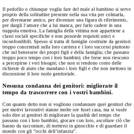
Il pedofilo o chiunque voglia fare del male al bambino si serve
proprio della solitudine presente nella sua vita per colmarla,
per diventarne amico, per diventare una figura di riferimento,
per dargli l’amore che a lui manca, per farlo cadere in una
trappola emotiva. La famiglia della vittima non appartiene a
classi sociali specifiche e non possiede requisiti unici e
inconfondibili. Spesso si tratta di famiglie costituite da genitori
troppo concentrati sulla loro carriera e i loro successi piuttosto
che sul benessere dei propri figli e della famiglia; che passano
troppo poco tempo con i loro bambini; che forse non riescono
a percepirne i veri bisogni; che non si rendono conto delle
richieste di aiuto che mandano i loro figli e che non mettono in
discussione il loro ruolo genitoriale.
Nessuna condanna dei genitori: migliorate il
tempo da trascorrere con i vostri bambini.
Con quanto detto non si vogliono condannare quei genitori che
per motivi lavorativi stanno molte ore fuori casa, ma si vuole
solo dire ai genitori di migliorare la qualità del tempo che
passano con i loro bambini, giocare con loro, ascoltare ciò che
hanno da raccontare, di mettersi in ginocchio e di guardare il
mondo con gli “occhi dell’infanzia”.