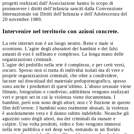
progetti realizzati dall’Associazione hanno lo scopo di
promuovere i diritti dell’infanzia sanciti dalla Convenzione
Internazionale sui Diritti dell’Infanzia e dell’Adolescenza del
20 novembre 1989.
Intervenire nel territorio con azioni concrete.
La rete internet non è un luogo neutro. Bene e male si
scontrano. L’agire degli abusatori dei bambini e dei falsi
amanti di essi è raffinato e complesso. La longa mano delle
organizzazioni criminali.
L’agire del pedofilo nella rete è complesso, e per certi versi,
oscuro. Spesso non si tratta di individui isolati ma di vere e
proprie organizzazioni criminali, che oltre a condividere,
lucrare sul download del materiale pedopornografico, spesso
sono anche i produttori di quest’ultimo. L’abuso sessuale viene
filmato, fotografato e condiviso; addirittura vengono realizzati
veri e propri set in cui la violenza viene documentata. I
bambini, però non sono degli attori; non c’è finzione in questo
film dell’orrore. I bambini sono realmente abusati, la violenza
è assolutamente vera e il danno subito indelebile. Neanche gli
aguzzini sono degli attori, ma dei criminali da stanare e
colpire. Una volta prodotti, video e foto vengono immessi
nella rete pubblica e nel deep web, entrando in un florido