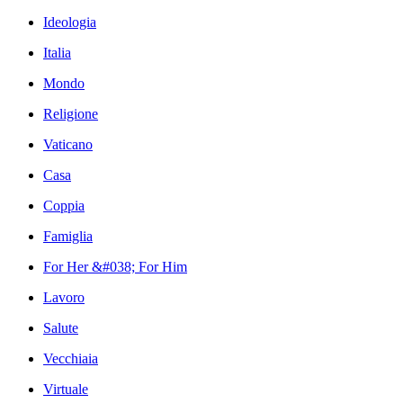
Ideologia
Italia
Mondo
Religione
Vaticano
Casa
Coppia
Famiglia
For Her &#038; For Him
Lavoro
Salute
Vecchiaia
Virtuale