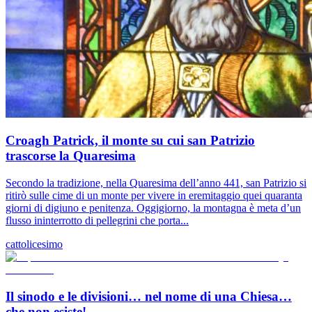
Croagh Patrick, il monte su cui san Patrizio
trascorse la Quaresima
Secondo la tradizione, nella Quaresima dell’anno 441, san Patrizio si
ritirò sulle cime di un monte per vivere in eremitaggio quei quaranta
giorni di digiuno e penitenza. Oggigiorno, la montagna è meta d’un
flusso ininterrotto di pellegrini che porta...
cattolicesimo
Il sinodo e le divisioni… nel nome di una Chiesa…
che non esiste!