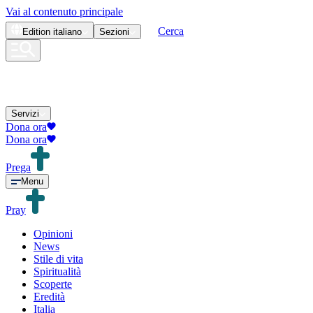
Vai al contenuto principale
Cerca
Edition
italiano
Sezioni
Servizi
Dona ora
Dona ora
Prega
Menu
Pray
Opinioni
News
Stile di vita
Spiritualità
Scoperte
Eredità
Italia