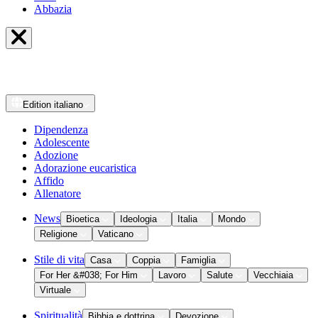
Abbazia
Edition
italiano
Dipendenza
Adolescente
Adozione
Adorazione eucaristica
Affido
Allenatore
News
Bioetica
Ideologia
Italia
Mondo
Religione
Vaticano
Stile di vita
Casa
Coppia
Famiglia
For Her &#038; For Him
Lavoro
Salute
Vecchiaia
Virtuale
Spiritualità
Bibbia e dottrina
Devozione