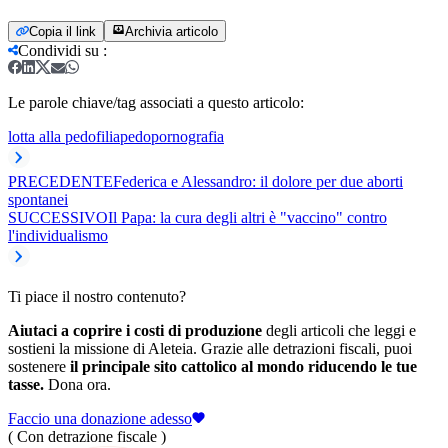
Copia il link
Archivia articolo
Condividi su
:
Le parole chiave/tag associati a questo articolo:
lotta alla pedofilia
pedopornografia
PRECEDENTE
Federica e Alessandro: il dolore per due aborti
spontanei
SUCCESSIVO
Il Papa: la cura degli altri è "vaccino" contro
l'individualismo
Ti piace il nostro contenuto?
Aiutaci a coprire i costi di produzione
degli articoli che leggi e
sostieni la missione di Aleteia. Grazie alle detrazioni fiscali, puoi
sostenere
il principale sito cattolico al mondo riducendo le tue
tasse.
Dona ora.
Faccio una donazione adesso
( Con detrazione fiscale )