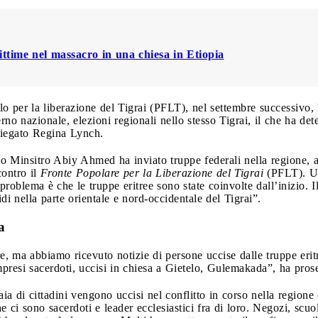
ttime nel massacro in una chiesa in Etiopia
olo per la liberazione del Tigrai (PFLT), nel settembre successiv
o nazionale, elezioni regionali nello stesso Tigrai, il che ha deter
piegato Regina Lynch.
imo Minsitro Abiy Ahmed ha inviato truppe federali nella regione
contro il
Fronte Popolare per la Liberazione del Tigrai
(PFLT). Un
 problema è che le truppe eritree sono state coinvolte dall’inizio.
di nella parte orientale e nord-occidentale del Tigrai”.
a
re, ma abbiamo ricevuto notizie di persone uccise dalle truppe er
presi sacerdoti, uccisi in chiesa a Gietelo, Gulemakada”, ha prose
ia di cittadini vengono uccisi nel conflitto in corso nella region
he ci sono sacerdoti e leader ecclesiastici fra di loro. Negozi, scuo