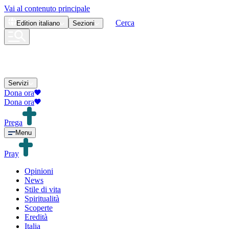
Vai al contenuto principale
Cerca
Edition
italiano
Sezioni
Servizi
Dona ora
Dona ora
Prega
Menu
Pray
Opinioni
News
Stile di vita
Spiritualità
Scoperte
Eredità
Italia