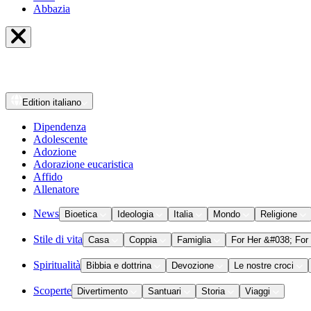
Abbazia
Edition
italiano
Dipendenza
Adolescente
Adozione
Adorazione eucaristica
Affido
Allenatore
News
Bioetica
Ideologia
Italia
Mondo
Religione
Stile di vita
Casa
Coppia
Famiglia
For Her &#038; For
Spiritualità
Bibbia e dottrina
Devozione
Le nostre croci
Scoperte
Divertimento
Santuari
Storia
Viaggi