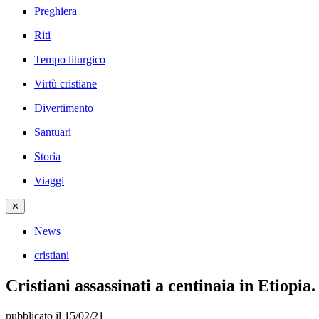
Preghiera
Riti
Tempo liturgico
Virtù cristiane
Divertimento
Santuari
Storia
Viaggi
✕
News
cristiani
Cristiani assassinati a centinaia in Etiopia
pubblicato il 15/02/21
|