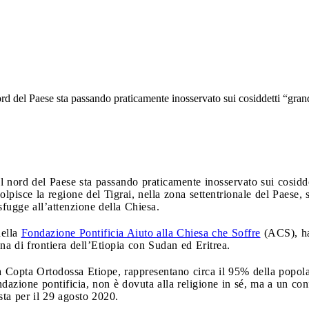
ord del Paese sta passando praticamente inosservato sui cosiddetti “gra
el nord del Paese sta passando praticamente inosservato sui cosidd
colpisce la regione del Tigrai, nella zona settentrionale del Paese
fugge all’attenzione della Chiesa.
della
Fondazione Pontificia Aiuto alla Chiesa che Soffre
(ACS), ha 
 zona di frontiera dell’Etiopia con Sudan ed Eritrea.
esa Copta Ortodossa Etiope, rappresentano circa il 95% della popol
dazione pontificia, non è dovuta alla religione in sé, ma a un confl
sta per il 29 agosto 2020.