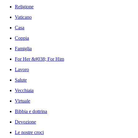
Religione
Vaticano
Casa
Coppia
Famiglia
For Her &#038; For Him
Lavoro
Salute
Vecchiaia
Virtuale
Bibbia e dottrina
Devozione
Le nostre croci