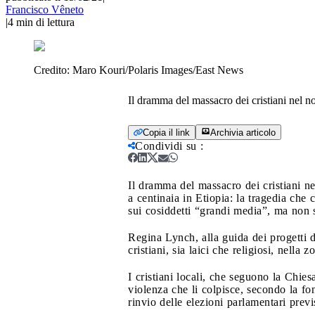
Francisco Vêneto
|
4
min di lettura
Credito:
Maro Kouri/Polaris Images/East News
Il dramma del massacro dei cristiani nel n
Copia il link
Archivia articolo
Condividi su
:
Il dramma del massacro dei cristiani n
a centinaia in Etiopia: la tragedia che 
sui cosiddetti “grandi media”, ma non s
Regina Lynch, alla guida dei progetti 
cristiani, sia laici che religiosi, nella
I cristiani locali, che seguono la Chi
violenza che li colpisce, secondo la fon
rinvio delle elezioni parlamentari previ