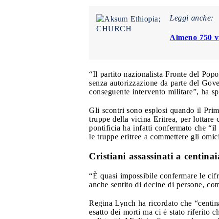
Leggi anche:
Almeno 750 vi
“Il partito nazionalista Fronte del Pop
senza autorizzazione da parte del Govern
conseguente intervento militare”, ha s
Gli scontri sono esplosi quando il Pr
truppe della vicina Eritrea, per lottare 
pontificia ha infatti confermato che “il
le truppe eritree a commettere gli omici
Cristiani assassinati a centinai
“È quasi impossibile confermare le cif
anche sentito di decine di persone, com
Regina Lynch ha ricordato che “centina
esatto dei morti ma ci è stato riferito c