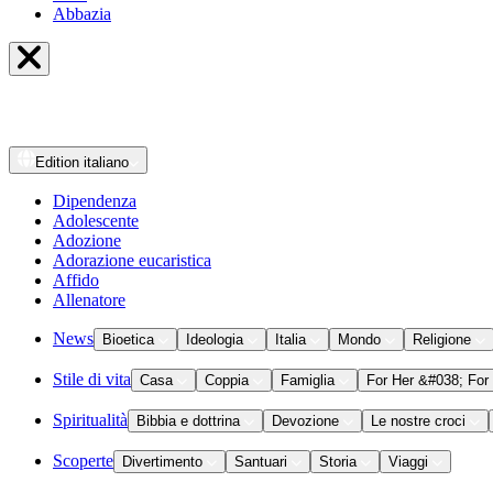
Abbazia
Edition
italiano
Dipendenza
Adolescente
Adozione
Adorazione eucaristica
Affido
Allenatore
News
Bioetica
Ideologia
Italia
Mondo
Religione
Stile di vita
Casa
Coppia
Famiglia
For Her &#038; For
Spiritualità
Bibbia e dottrina
Devozione
Le nostre croci
Scoperte
Divertimento
Santuari
Storia
Viaggi