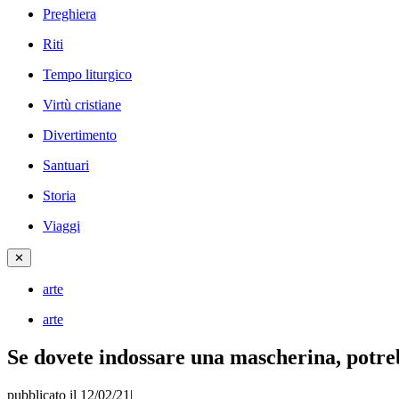
Preghiera
Riti
Tempo liturgico
Virtù cristiane
Divertimento
Santuari
Storia
Viaggi
✕
arte
arte
Se dovete indossare una mascherina, potre
pubblicato il 12/02/21
|