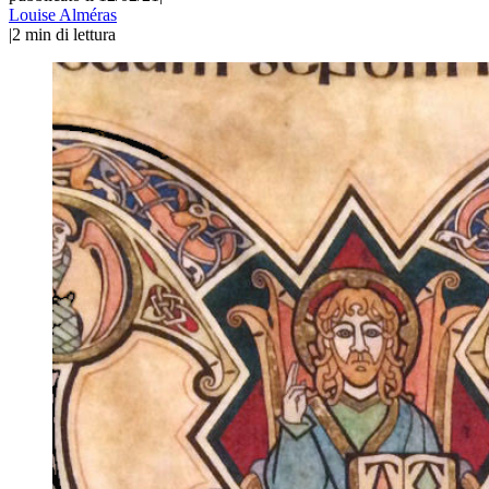
Louise Alméras
|
2
min di lettura