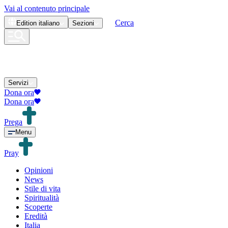
Vai al contenuto principale
Cerca
Edition
italiano
Sezioni
Servizi
Dona ora
Dona ora
Prega
Menu
Pray
Opinioni
News
Stile di vita
Spiritualità
Scoperte
Eredità
Italia