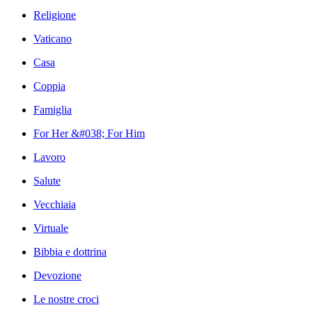
Religione
Vaticano
Casa
Coppia
Famiglia
For Her &#038; For Him
Lavoro
Salute
Vecchiaia
Virtuale
Bibbia e dottrina
Devozione
Le nostre croci