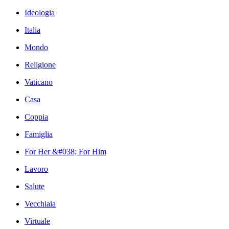
Ideologia
Italia
Mondo
Religione
Vaticano
Casa
Coppia
Famiglia
For Her &#038; For Him
Lavoro
Salute
Vecchiaia
Virtuale