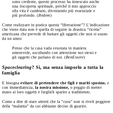
sono credente, questo processo ha innescato anche
una riscoperta spirituale, perché il mio approccio
alla vita è cambiato, diventando più essenziale e
più profondo. (
Ibidem
)
Come realizzare in pratica questa “liberazione”? L’indicazione
che viene data non è quella di seguire la drastica “ricetta”
americana che prevede di buttare gli oggetti che non si usano
da un anno:
Penso che la casa vada svuotata in maniera
amorevole, ascoltando con attenzione noi stessi e
gli oggetti che parlano di noi. (
BenEssere
)
Spaceclearing
? Sì, ma senza imporlo a tutta la
famiglia
E bisogna
evitare di pretendere che figli e mariti sposino,
e
con immediatezza,
la nostra missione,
o peggio di metter
mano ai loro oggetti e farglieli sparire a tradimento.
Come a dire di stare attenti che la “cura” non si riveli peggiore
della “malattia” da cui abbiamo deciso di guarire.