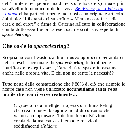
dell’inutile e recuperare una dimensione fisica e spirituale più
sana
Nell’ultimo numero delle rivista
BenEssere, la salute con
l’anima
ci ha particolarmente incuriosito un originale articolo
dal titolo: “Liberarsi del superfluo – Mettiamo ordine nella
casa e nel cuore” a firma di Caterina Allegro in collaborazione
con la dottoressa Lucia Larese coach e scrittrice, esperta di
spaceclearing
.
Che cos’è lo
spaceclearing
?
Scopriamo così l’esistenza di un nuovo approccio per aiutarci
nella crescita personale: lo
spaceclearing
, letteralmente
“purificazione degli spazi”, l’arte di fare spazio in casa ma
anche nella propria vita. E chi non ne sente la necessità?
Tutto parte dalla constatazione che l’80% di ciò che riempie le
nostre case non viene utilizzato:
accumuliamo tanta roba
inutile che non ci serve realmente…
(…) sedotti da intelligenti operazioni di marketing
che creano nuovi bisogni e trend di consumo che
vanno a compensare l’interiore insoddisfazione
creata dalla mancanza di tempo e relazioni
soddisfacenti (
Ibidem
)