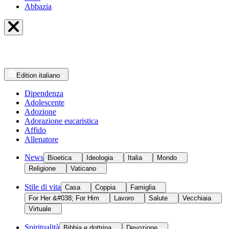
Abbazia
Edition
italiano
Dipendenza
Adolescente
Adozione
Adorazione eucaristica
Affido
Allenatore
News
Bioetica
Ideologia
Italia
Mondo
Religione
Vaticano
Stile di vita
Casa
Coppia
Famiglia
For Her &#038; For Him
Lavoro
Salute
Vecchiaia
Virtuale
Spiritualità
Bibbia e dottrina
Devozione