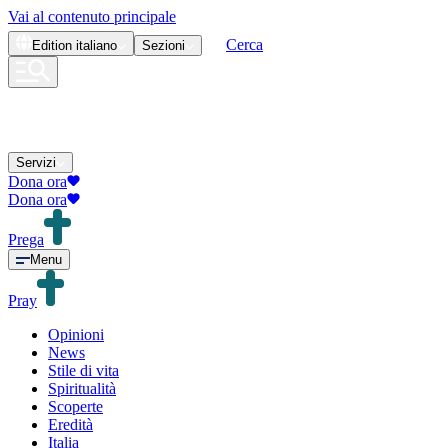
Vai al contenuto principale
Cerca
Edition
italiano
Sezioni
Servizi
Dona ora
Dona ora
Prega
Menu
Pray
Opinioni
News
Stile di vita
Spiritualità
Scoperte
Eredità
Italia