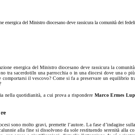
e energica del Ministro diocesano deve rassicura la comunità dei fedeli e
zione energica del Ministro diocesano deve rassicura la comunità d
ono tra sacerdoti
In una parrocchia o in una diocesi dove una o più 
 comportarsi il vescovo? Come si fa a preservare un equilibrio tra
?
cia nella quotidianità, a cui prova a rispondere
Marco Ermes Lup
ore
ocesi sono molto gravi, premette l’autore. La fase d’indagine sull
calunnie alla fine si dissolvono da sole restituendo serenità alla co