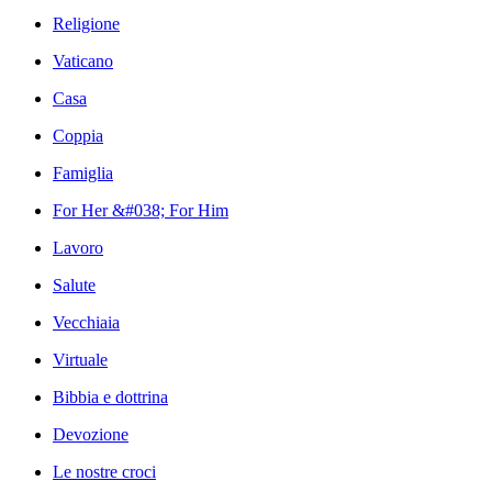
Religione
Vaticano
Casa
Coppia
Famiglia
For Her &#038; For Him
Lavoro
Salute
Vecchiaia
Virtuale
Bibbia e dottrina
Devozione
Le nostre croci