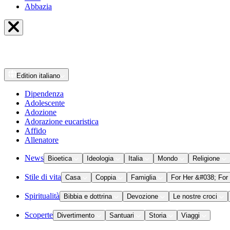
Abbazia
Edition
italiano
Dipendenza
Adolescente
Adozione
Adorazione eucaristica
Affido
Allenatore
News
Bioetica
Ideologia
Italia
Mondo
Religione
Stile di vita
Casa
Coppia
Famiglia
For Her &#038; For
Spiritualità
Bibbia e dottrina
Devozione
Le nostre croci
Scoperte
Divertimento
Santuari
Storia
Viaggi