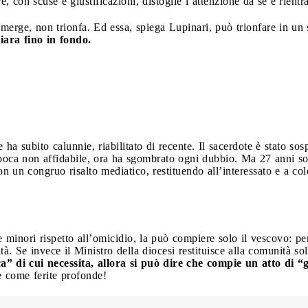
ore, con scuse e giustificazioni, distoglie l’attenzione da sé e rient
merge, non trionfa. Ed essa, spiega Lupinari, può trionfare in u
iara fino in fondo.
ha subito calunnie, riabilitato di recente. Il sacerdote è stato so
epoca non affidabile, ora ha sgombrato ogni dubbio. Ma 27 anni so
con un congruo risalto mediatico, restituendo all’interessato e a c
 minori rispetto all’omicidio, la può compiere solo il vescovo: per
à. Se invece il Ministro della diocesi restituisce alla comunità so
a” di cui necessita, allora si può dire che compie un atto di “
e come ferite profonde!