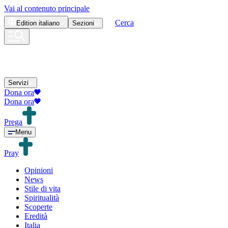
Vai al contenuto principale
Cerca
Edition
italiano
Sezioni
Servizi
Dona ora
Dona ora
Prega
Menu
Pray
Opinioni
News
Stile di vita
Spiritualità
Scoperte
Eredità
Italia