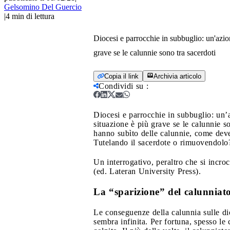
Gelsomino Del Guercio
|
4
min di lettura
Diocesi e parrocchie in subbuglio: un'azion
grave se le calunnie sono tra sacerdoti
Copia il link
Archivia articolo
Condividi su
:
Diocesi e parrocchie in subbuglio: un’a
situazione è più grave se le calunnie s
hanno subìto delle calunnie, come deve
Tutelando il sacerdote o rimuovendolo
Un interrogativo, peraltro che si incro
(ed. Lateran University Press).
La “sparizione” del calunniat
Le conseguenze della calunnia sulle di
sembra infinita. Per fortuna, spesso le 