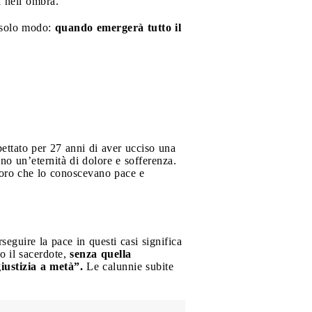
ra nell’ombra.
n solo modo:
quando emergerà tutto il
spettato per 27 anni di aver ucciso una
no un’eternità di dolore e sofferenza.
oloro che lo conoscevano pace e
seguire la pace in questi casi significa
lo il sacerdote,
senza quella
giustizia a metà”.
Le calunnie subite