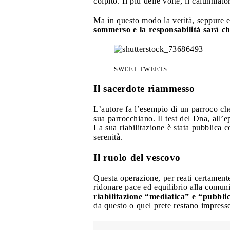
colpito. Il più delle volte, il calunniat
Ma in questo modo la verità, seppure e
sommerso e la responsabilità sarà ch
SWEET TWEETS
Il sacerdote riammesso
L’autore fa l’esempio di un parroco che 
sua parrocchiano. Il test del Dna, all’
La sua riabilitazione è stata pubblica 
serenità.
Il ruolo del vescovo
Questa operazione, per reati certamente
ridonare pace ed equilibrio alla comunit
riabilitazione “mediatica” e “pubblic
da questo o quel prete restano impress