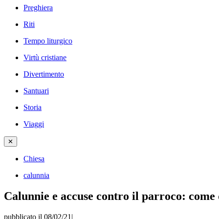
Preghiera
Riti
Tempo liturgico
Virtù cristiane
Divertimento
Santuari
Storia
Viaggi
✕
Chiesa
calunnia
Calunnie e accuse contro il parroco: come
pubblicato il 08/02/21
|