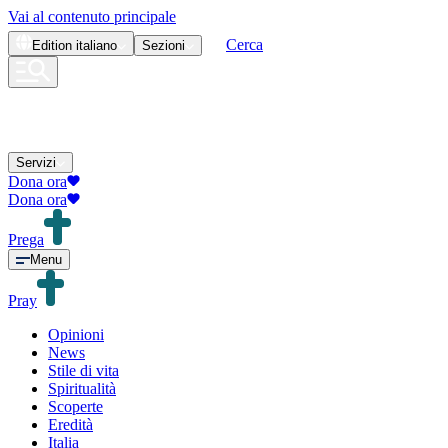
Vai al contenuto principale
Cerca
Edition
italiano
Sezioni
Servizi
Dona ora
Dona ora
Prega
Menu
Pray
Opinioni
News
Stile di vita
Spiritualità
Scoperte
Eredità
Italia