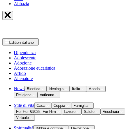
Abbazia
Edition
italiano
Dipendenza
Adolescente
Adozione
Adorazione eucaristica
Affido
Allenatore
News
Bioetica
Ideologia
Italia
Mondo
Religione
Vaticano
Stile di vita
Casa
Coppia
Famiglia
For Her &#038; For Him
Lavoro
Salute
Vecchiaia
Virtuale
Spiritualità
Bibbia e dottrina
Devozione