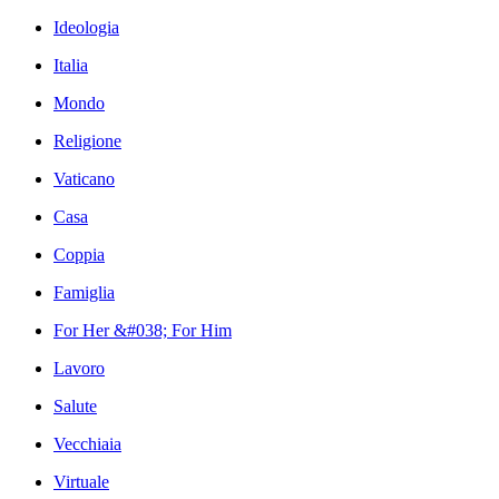
Ideologia
Italia
Mondo
Religione
Vaticano
Casa
Coppia
Famiglia
For Her &#038; For Him
Lavoro
Salute
Vecchiaia
Virtuale