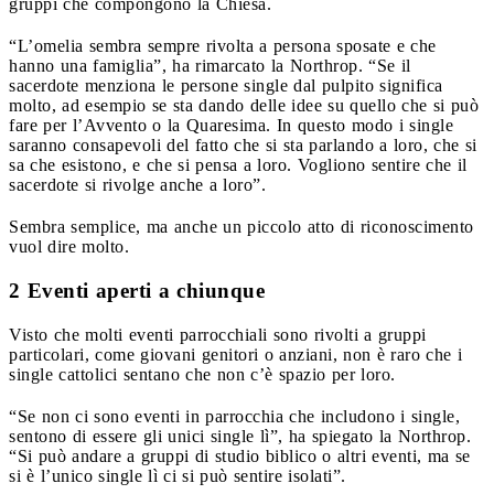
gruppi che compongono la Chiesa.
“L’omelia sembra sempre rivolta a persona sposate e che
hanno una famiglia”, ha rimarcato la Northrop. “Se il
sacerdote menziona le persone single dal pulpito significa
molto, ad esempio se sta dando delle idee su quello che si può
fare per l’Avvento o la Quaresima. In questo modo i single
saranno consapevoli del fatto che si sta parlando a loro, che si
sa che esistono, e che si pensa a loro. Vogliono sentire che il
sacerdote si rivolge anche a loro”.
Sembra semplice, ma anche un piccolo atto di riconoscimento
vuol dire molto.
2 Eventi aperti a chiunque
Visto che molti eventi parrocchiali sono rivolti a gruppi
particolari, come giovani genitori o anziani, non è raro che i
single cattolici sentano che non c’è spazio per loro.
“Se non ci sono eventi in parrocchia che includono i single,
sentono di essere gli unici single lì”, ha spiegato la Northrop.
“Si può andare a gruppi di studio biblico o altri eventi, ma se
si è l’unico single lì ci si può sentire isolati”.