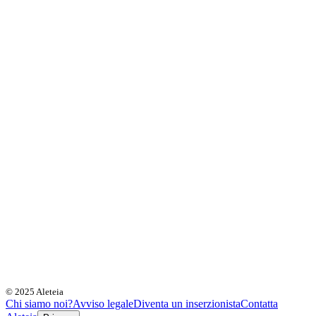
© 2025 Aleteia
Chi siamo noi?
Avviso legale
Diventa un inserzionista
Contatta