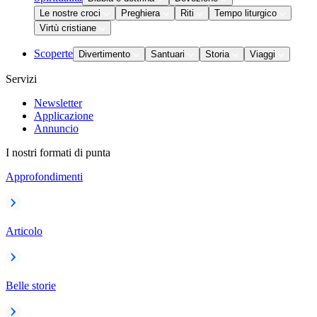
Le nostre croci
Preghiera
Riti
Tempo liturgico
Virtù cristiane
Scoperte
Divertimento
Santuari
Storia
Viaggi
Servizi
Newsletter
Applicazione
Annuncio
I nostri formati di punta
Approfondimenti
Articolo
Belle storie