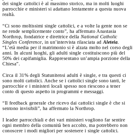
dei single cattolici è al massimo storico, ma in molti luoghi
parrocchie e ministeri si adattano lentamente a questa nuova
realtà.
“Ci sono moltissimi single cattolici, e a volte la gente non se
ne rende semplicemente conto”, ha affermato Anastasia
Northrop, fondatrice e direttrice della
National Catholic
Singles Conference
, in un’intervista rilasciata ad
Aleteia
.
“L’età media per il matrimonio si è alzata molto nel corso degli
anni. In alcuni luoghi, gli adulti single costituiscono più del
50% dei capifamiglia. Rappresentano un’ampia porzione della
Chiesa”.
Circa il 31% degli Statunitensi adulti è single, e tra questi ci
sono molti cattolici. Anche se i cattolici single sono tanti, le
parrocchie e i ministeri locali spesso non riescono a tener
conto di questo aspetto in programmi e messaggi.
“Il feedback generale che ricevo dai cattolici single è che si
sentono invisibili”, ha affermato la Northrop.
I leader parrocchiali e dei vari ministeri vogliono far sentire
ogni membro della comunità ben accolto, ma potrebbero non
conoscere i modi migliori per sostenere i single cattolici.