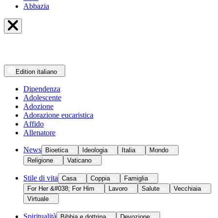
Abbazia
Edition
italiano
Dipendenza
Adolescente
Adozione
Adorazione eucaristica
Affido
Allenatore
News
Bioetica
Ideologia
Italia
Mondo
Religione
Vaticano
Stile di vita
Casa
Coppia
Famiglia
For Her &#038; For Him
Lavoro
Salute
Vecchiaia
Virtuale
Spiritualità
Bibbia e dottrina
Devozione