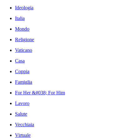
Ideologia
Italia
Mondo
Religione
Vaticano
Casa
Coppia
Famiglia
For Her &#038; For Him
Lavoro
Salute
Vecchiaia
Virtuale