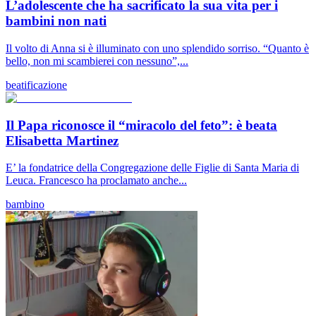
L’adolescente che ha sacrificato la sua vita per i
bambini non nati
Il volto di Anna si è illuminato con uno splendido sorriso. “Quanto è
bello, non mi scambierei con nessuno”,...
beatificazione
Il Papa riconosce il “miracolo del feto”: è beata
Elisabetta Martinez
E’ la fondatrice della Congregazione delle Figlie di Santa Maria di
Leuca. Francesco ha proclamato anche...
bambino