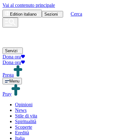
Vai al contenuto principale
Cerca
Edition
italiano
Sezioni
Servizi
Dona ora
Dona ora
Prega
Menu
Pray
Opinioni
News
Stile di vita
Spiritualità
Scoperte
Eredità
Italia