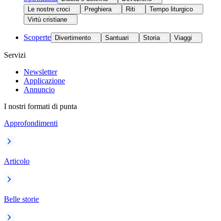
Le nostre croci
Preghiera
Riti
Tempo liturgico
Virtù cristiane
Scoperte
Divertimento
Santuari
Storia
Viaggi
Servizi
Newsletter
Applicazione
Annuncio
I nostri formati di punta
Approfondimenti
Articolo
Belle storie