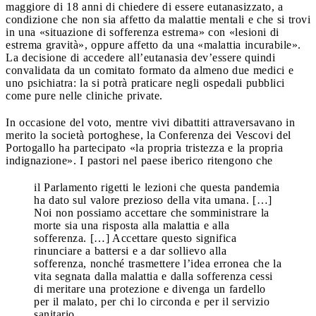
maggiore di 18 anni di chiedere di essere eutanasizzato, a
condizione che non sia affetto da malattie mentali e che si trovi
in una «situazione di sofferenza estrema» con «lesioni di
estrema gravità», oppure affetto da una «malattia incurabile».
La decisione di accedere all’eutanasia dev’essere quindi
convalidata da un comitato formato da almeno due medici e
uno psichiatra: la si potrà praticare negli ospedali pubblici
come pure nelle cliniche private.
In occasione del voto, mentre vivi dibattiti attraversavano in
merito la società portoghese, la Conferenza dei Vescovi del
Portogallo ha partecipato «la propria tristezza e la propria
indignazione». I pastori nel paese iberico ritengono che
il Parlamento rigetti le lezioni che questa pandemia
ha dato sul valore prezioso della vita umana. […]
Noi non possiamo accettare che somministrare la
morte sia una risposta alla malattia e alla
sofferenza. […] Accettare questo significa
rinunciare a battersi e a dar sollievo alla
sofferenza, nonché trasmettere l’idea erronea che la
vita segnata dalla malattia e dalla sofferenza cessi
di meritare una protezione e divenga un fardello
per il malato, per chi lo circonda e per il servizio
sanitario.